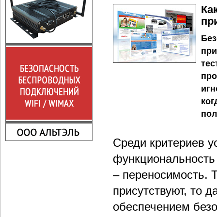
Ка
пр
Без
при
тес
про
игн
ког
пол
Среди критериев у
функциональность 
– переносимость. 
присутствуют, то д
обеспечением без