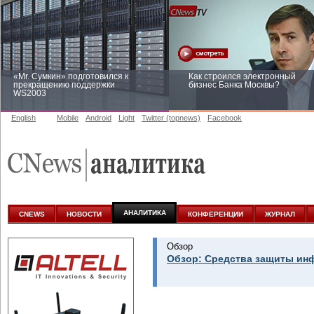
«Mr. Сумкин» подготовился к
Как строился электронный
прекращению поддержки
бизнес Банка Москвы?
WS2003
English
Mobile
Android
Light
Twitter (topnews)
Facebook
Заоблачная оптимизация: как
Рейтинг CNewsInfrastructure 20
Faberlic изменил подход к
приглашаем участвовать
аналитике
АНАЛИТИКА
CNEWS
НОВОСТИ
КОНФЕРЕНЦИИ
ЖУРНАЛ
Обзор
Обзор: Средства защиты инф