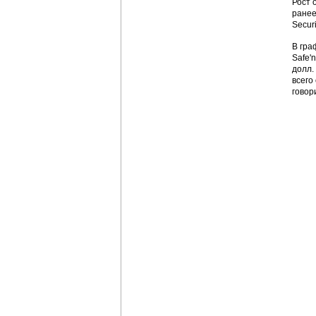
Рост 
ранее
Secur
В граф
Safe'
долл.
всего
говор