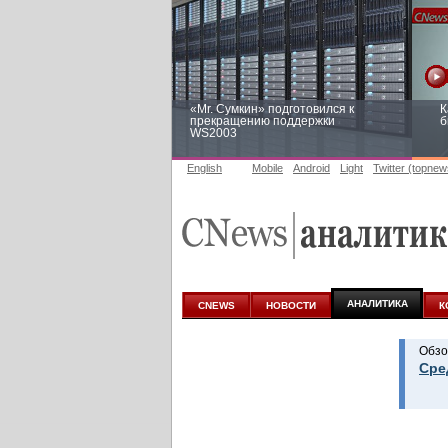
«Mr. Сумкин» подготовился к
К
прекращению поддержки
б
WS2003
English
Mobile
Android
Light
Twitter (topnew
Заоблачная оптимизация: как
Р
Faberlic изменил подход к
п
аналитике
АНАЛИТИКА
CNEWS
НОВОСТИ
К
Обзо
Сре