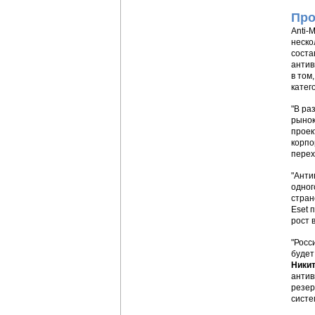
Про
Anti-
неско
соста
антив
в том
катег
"В ра
рынок
проек
корпо
перех
"Анти
одног
стран
Eset 
рост в
"Росс
будет
Ники
антив
резер
систе