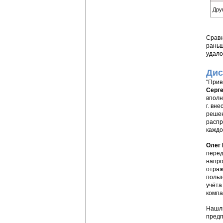
Дру
Сравн
раньш
удало
Дис
"Прив
Серге
вполн
г. вн
решен
распр
каждо
Олег
перед
напро
отраж
польз
учёта
компа
Нашли
предп