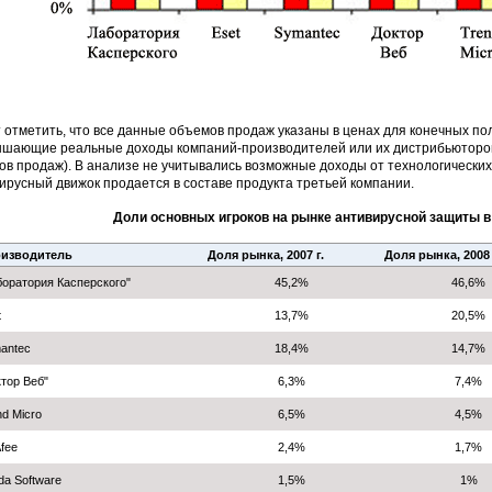
 отметить, что все данные объемов продаж указаны в ценах для конечных пол
шающие реальные доходы компаний-производителей или их дистрибьюторов 
ов продаж). В анализе не учитывались возможные доходы от технологических
ирусный движок продается в составе продукта третьей компании.
Доли основных игроков на рынке антивирусной защиты в Р
изводитель
Доля рынка, 2007 г.
Доля рынка, 2008 
боратория Касперского"
45,2%
46,6%
t
13,7%
20,5%
antec
18,4%
14,7%
ктор Веб"
6,3%
7,4%
d Micro
6,5%
4,5%
fee
2,4%
1,7%
da Software
1,5%
1%