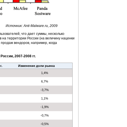
Источник: Anti-Malware.ru, 2009
ьзователей, что дает суммы, несколько
на территории России (на величину наценки
 продаж вендоров, например, когда
оссии, 2007-2008 гг.
г.
Изменение доли рынка
1,4%
6,7%
-3,7%
1,1%
-1,9%
-0,7%
-0,5%