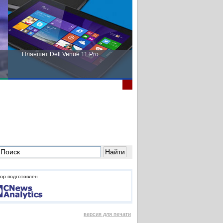
Планшет Dell Venue 11 Pro
Пора выбирать Fujitsu!
ор подготовлен
версия для печати