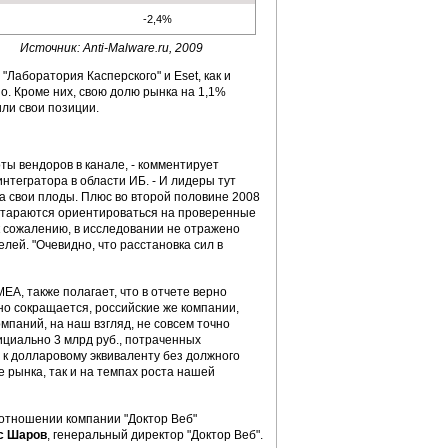
-2,4%
Источник: Anti-Malware.ru, 2009
"Лаборатория Касперского" и Eset, как и
но. Кроме них, свою долю рынка на 1,1%
или свои позиции.
ты вендоров в канале, - комментирует
интегратора в области ИБ. - И лидеры тут
 свои плоды. Плюс во второй половине 2008
ы стараются ориентироваться на проверенные
к сожалению, в исследовании не отражено
лей. "Очевидно, что расстановка сил в
EA, также полагает, что в отчете верно
но сокращается, российские же компании,
мпаний, на наш взгляд, не совсем точно
ициально 3 млрд руб., потраченных
 к долларовому эквиваленту без должного
ле рынка, так и на темпах роста нашей
в отношении компании "Доктор Веб"
с Шаров
, генеральный директор "Доктор Веб".