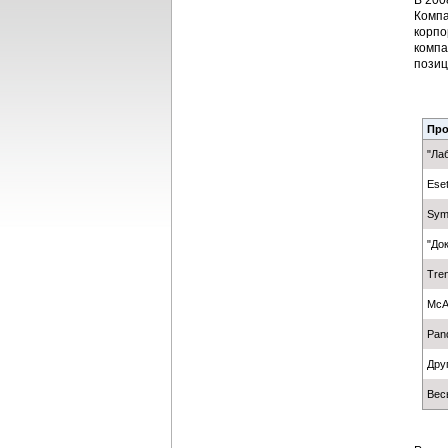
В 200
Компа
корпо
компа
позиц
Про
"Ла
Ese
Sym
"До
Tren
McA
Pan
Дру
Вес