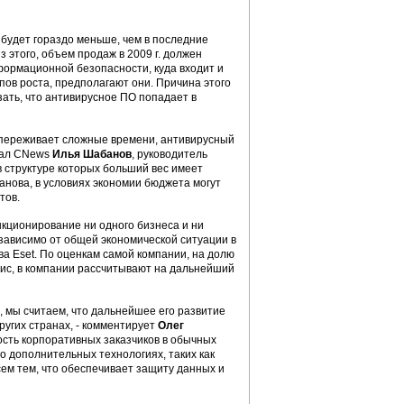
ка будет гораздо меньше, чем в последние
з этого, объем продаж в 2009 г. должен
нформационной безопасности, куда входит и
пов роста, предполагают они. Причина этого
азать, что антивирусное ПО попадает в
а переживает сложные времени, антивирусный
азал CNews
Илья Шабанов
, руководитель
, в структуре которых больший вес имеет
нова, в условиях экономии бюджета могут
тов.
кционирование ни одного бизнеса и ни
зависимо от общей экономической ситуации в
ва Eset. По оценкам самой компании, на долю
зис, в компании рассчитывают на дальнейший
 мы считаем, что дальнейшее его развитие
ругих странах, - комментирует
Олег
ость корпоративных заказчиков в обычных
о дополнительных технологиях, таких как
сем тем, что обеспечивает защиту данных и