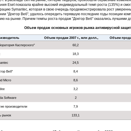
8 г. в раскладе сил на рынке, пятерке лидеров, произошли серьезные изменен
ния Eset показала крайне высокий индивидуальный темп роста (135%) и смог
рацию Symantec, которая в свою очередь продемонстрировала рост умеренный
нии "Доктор Веб", удалось опередить терявшую последние годы позиции комп
ию на рынке. Причем темпы роста продаж "Доктор Веб" оказались лучшими дл
Объем продаж основных игроков рынка антивирусной защиты 
изводитель
Объем продаж 2007 г., млн долл.,
Объем продаж
боратория Касперского"
60,2
t
18,3
antec
24,5
ктор Веб"
8,4
d Micro
8,6
fee
3,2
da Software
2
гие производители
7,9
ь рынок
133,1