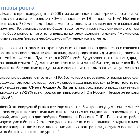
гнозы роста
Malware.ru прогнозирует, что в 2009 г. из-за экономического кризиса рост рын
лько лет, и едва ли превысит 30% (по прогнозам IDC – порядка 16%). Исходя и
вить около 270 млн долл. Тем не менее, специалисты отмечают, что рынок и
ирусное ПО, уменьшаться не будет. Будет отмечаться лишь снижение его тем
, что безопасность – это не та вещь, на которой экономят в кризис. "Можно ск
орию товаров "первой необходимости", - говорится в отчете.
зрезе всей ИТ-отрасли, которая в условиях глобального финансового кризис
 остается своего рода тихой гаванью, куда продолжают идти деньги, - расск
та Anti-Malware.ru. - Лучше всего в 2009 г. себя будут чувствовать те вендоры
ративный сегмент". Домашние пользователи и малый бизнес, по мнению Шаба
одить на бесплатные продукты или снова начать пользоваться услугами пира
вирусные решения относятся к ПО, без которого невозможно нормальное фун
о домашнего компьютера, поэтому спрос на данные продукты будет расти, не
е", - подтвердил CNews
Андрей Албитов
, глава российского представительст
приходится 27-29% всех продаж антивирусного ПО в России. Несмотря на кри
 2009 г.
ийский антивирусный рынок все еще является быстрорастущим, тем не менее,
 происходить не экстенсивным, а интенсивным путем, как это происходило в д
тский
, менеджер по дистрибуции Symantec в России и СНГ. - Базовая потребн
ирусах уже в большей степени удовлетворена, и они начинают задумываться 
вное копирование и восстановление данных, контроль за доступом к сети – в
м на более качественном уровне".