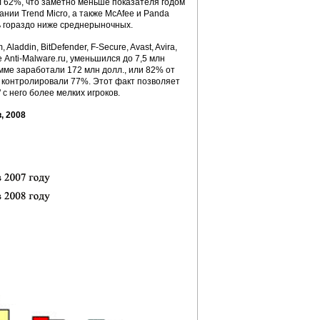
ил 62%, что заметно меньше показателя годом
ании Trend Micro, а также McAfee и Panda
ись гораздо ниже среднерыночных.
laddin, BitDefender, F-Secure, Avast, Avira,
 Anti-Malware.ru, уменьшился до 7,5 млн
умме заработали 172 млн долл., или 82% от
е контролировали 77%. Этот факт позволяет
с него более мелких игроков.
, 2008