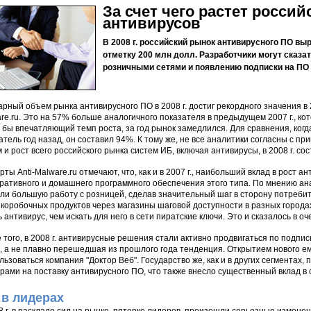
За счет чего растет росси
антивирусов
В 2008 г. российский рынок антивирусного ПО вы
отметку 200 млн долл. Разработчики могут сказат
розничными сетями и появлению подписки на ПО 
рный объем рынка антивирусного ПО в 2008 г. достиг рекордного значения в 2
re.ru. Это на 57% больше аналогичного показателя в предыдущем 2007 г., ко
 бы впечатляющий темп роста, за год рынок замедлился. Для сравнения, ког
атель год назад, он составил 94%. К тому же, не все аналитики согласны с п
 и рост всего российского рынка систем ИБ, включая антивирусы, в 2008 г. со
рты Anti-Malware.ru отмечают, что, как и в 2007 г., наибольший вклад в рост 
ративного и домашнего программного обеспечения этого типа. По мнению ан
ли большую работу с розницей, сделав значительный шаг в сторону потреби
 коробочных продуктов через магазины шаговой доступности в разных городах
ь антивирус, чем искать для него в сети пиратские ключи. Это и сказалось в о
 того, в 2008 г. антивирусные решения стали активно продвигаться по подпи
, а не плавно перешедшая из прошлого года тенденция. Открытием нового е
льзоваться компания "Доктор Веб". Государство же, как и в других сегментах
рами на поставку антивирусного ПО, что также внесло существенный вклад в
 в лидерах