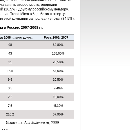
ия, согласно исследованию Anti-Malware.ru.
ла занять второе место, опередив
 (26,5%). Другому российскому вендору,
анию Trend Micro в борьбе за четвертую
я этой компании за последние годы (84,5%).
в России, 2007-2008 гг.
 2008 г., млн долл.,
Рост, 2008/ 2007
98
62,80%
43
135,00%
31
26,50%
15,5
84,50%
9,5
10,50%
3,5
9,40%
2,2
10,00%
7,5
-5,10%
210,2
57,90%
Источник: Anti-Malware.ru, 2009