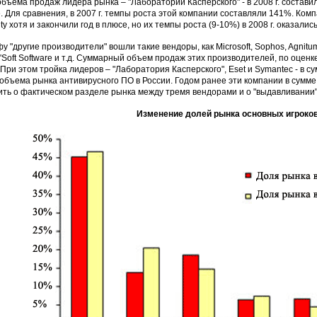
объема продаж лидера рынка – "Лаборатории Касперского" - в 2008 г. состав
. Для сравнения, в 2007 г. темпы роста этой компании составляли 141%. Комп
ity хотя и закончили год в плюсе, но их темпы роста (9-10%) в 2008 г. оказал
у "другие производители" вошли такие вендоры, как Microsoft, Sophos, Agnitum, A
n'Soft Software и т.д. Суммарный объем продаж этих производителей, по оценке
 При этом тройка лидеров – "Лаборатория Касперского", Eset и Symantec - в с
 объема рынка антивирусного ПО в России. Годом ранее эти компании в сумм
ить о фактическом разделе рынка между тремя вендорами и о "выдавливании" 
Изменение долей рынка основных игроков