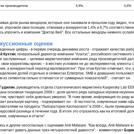
гие производители
5,9%
3,6%
ивая доли рынка вендоров, которые они занимали в прошлом году, видно, что 
е, упрочили свои позиции, отвоевав у конкурентов 1,4% и 6,7% соответствен
сь упрочить и компании "Доктор Веб". Все остальные вендоры немного ослаб
куссионные оценки
еденные цифры - в первую очередь динамика роста - отражают качество рабо
й Кухтин
, генеральный директор компании "Алатус", российского системного 
е заслуженные – целевая маркетинговая компания ряда производителей дала
ес свои коррективы кризис – в жестких условиях не до экспериментов, клиент
ия, а конкурентный переход маловероятен". При этом Кухтин отмечает, что, 
еделение долей отдельно в сегментах Enterprise, SMB и домашних пользовате
м из сегментов сильно отличается от суммарных показателей", - считает он.
 Гудилин
, руководитель отдела стратегического маркетинга Kaspersky Lab EEM
ана основная тенденция 2008 г.: доля целого ряда западных игроков неуклон
тив, чувствуют себя довольно уверено. "В тоже время, информация по ряду ко
ает реальную картину, - подчеркивает он. - В частности, озвученные нами оф
ователями на продукты "Лаборатории Касперского" в 2008 г., были приведены
 курсовой разницы в течении года. В итоге это отразилось как на итоговой до
нии, озвученных в отчете".
сь и другие несогласные с оценками Аnti-Malware. "Как всегда, Аnti-Malware 
очитает давать данные трех-четырехлетней давности", - комментирует
Бори