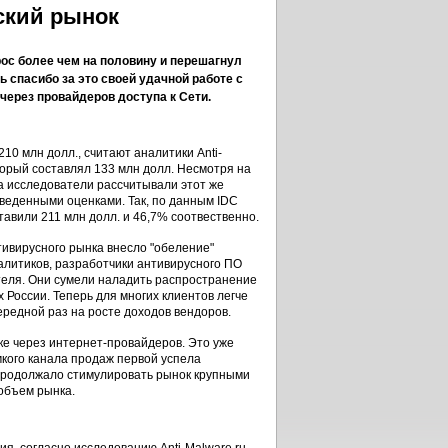
йский рынок
рос более чем на половину и перешагнул
ь спасибо за это своей удачной работе с
через провайдеров доступа к Сети.
10 млн долл., считают аналитики Anti-
торый составлял 133 млн долл. Несмотря на
да исследователи рассчитывали этот же
риведенными оценками. Так, по данным IDC
ставили 211 млн долл. и 46,7% соотвественно.
антивирусного рынка внесло "обеление"
алитиков, разработчики антивирусного ПО
теля. Они сумели наладить распространение
 России. Теперь для многих клиентов легче
чередной раз на росте доходов вендоров.
ске через интернет-провайдеров. Это уже
мкого канала продаж первой успела
, продолжало стимулировать рынок крупными
 объем рынка.