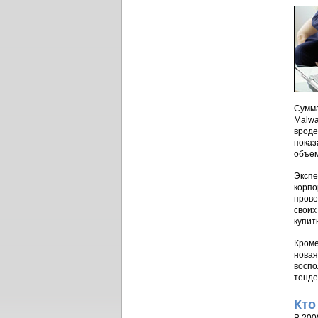
Сумма
Malwa
вроде
показ
объем
Экспе
корпо
прове
своих
купит
Кроме
новая
воспо
тенде
Кто