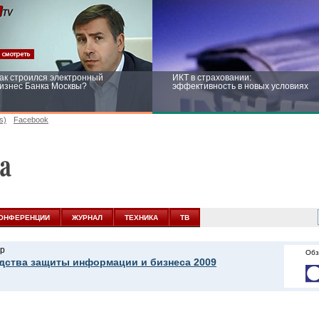
ак строился электронный
ИКТ в страховании:
изнес Банка Москвы?
эффективность в новых условиях
s)
Facebook
ейтинг CNewsInfrastructure 2015:
Информационная безопасность
риглашаем участвовать
бизнеса и госструктур: развитие в
новых условиях
ОНФЕРЕНЦИИ
ЖУРНАЛ
ТЕХНИКА
ТВ
р
Обз
дства защиты информации и бизнеса 2009