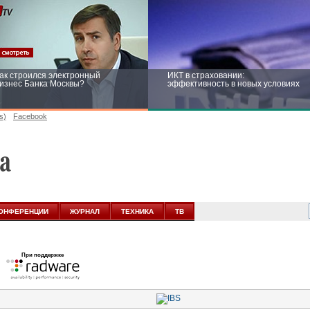
ак строился электронный
ИКТ в страховании:
изнес Банка Москвы?
эффективность в новых условиях
s)
Facebook
ейтинг CNewsInfrastructure 2015:
Информационная безопасность
риглашаем участвовать
бизнеса и госструктур: развитие в
новых условиях
ОНФЕРЕНЦИИ
ЖУРНАЛ
ТЕХНИКА
ТВ
При поддержке