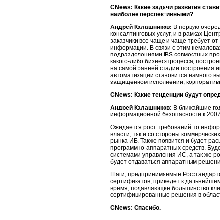
CNews: Какие задачи развития став
наиболее перспективными?
Андрей Калашников:
В первую очеред
консалтинговых услуг, и в рамках Це
заказчики все чаще и чаще требует о
информации. В связи с этим немалова
подразделениями IBS совместных прод
какого-либо
бизнес-процесса, постро
на самой ранней стадии построения 
автоматизации становится намного вы
защищенном исполнении, корпоратив
CNews: Какие тенденции будут опре
Андрей Калашников:
В ближайшие го
информационной безопасности к 2007 
Ожидается рост требований по информ
власти, так и со стороны коммерчески
рынка ИБ. Также появится и будет ра
программно-аппаратных
средств. Буд
системами управления ИС, а так же р
будет отдаваться аппаратным решения
Шаги, предпринимаемые Росстандартом
сертификатов, приведет к дальнейшем
время, подавляющее большинство кли
сертифицированные решения в област
CNews: Спасибо.