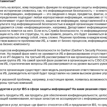
таментам?
тить на вопрос, кому передавать функции по координации защиты информаци
ане исторически сложилось так, что информационная безопасность — в некот
е информации», информация — это сведения о лицах, предметах, фактах, с
определение подпадает любая корпоративная информация, независимо от тог
спечивает отдел безопасности, защита же информации, представленной в э
ультате под информационной безопасностью в каждой организации понимае
 содержится слово «информационная», например, Департамент информационн
ности ложится на него. Если есть Служба безопасности, то информационную
ации есть обе эти структуры, то, как правило, решить, кто будет заниматьс
оординироваться между собой, очень сложно. Решение проблемы в каждом кон
ством важности проблематики ИБ, а также от
бизнес-процессов,
информационно
на
бизнес-компоненту
.
цессов информационной безопасности по Gartner (Gartner’s Security Process 
тия. На первой фазе никто не занимается ИБ и финансирование отсутствует
ся из
ИТ-бюджета.
На третьей ИБ рассматривается как
организационно-техни
ая группа ИБ. На самой зрелой фазе развития в организации есть CISO (Chief 
м ИБ, стратегические вопросы ИБ рассматриваются на уровне высшего руков
ости организации существует своя модель разграничения ответственности за 
а ИБ, руководитель которой будет представлен на самом высоком уровне уп
указанной проблемы, например, в настоящее время, появилась возможность
роны третьих компаний.
дуктов и услуг IBS в сфере защиты информации? На какие решения спрос
ать продукты ИБ, как продукты для обеспечения конфиденциальности, цело
ржащий наименования, которые зачастую не ассоциируются с информационно
уктов и услуг, которые «де факто» относятся к ИБ и предлагаются IBS, то ср