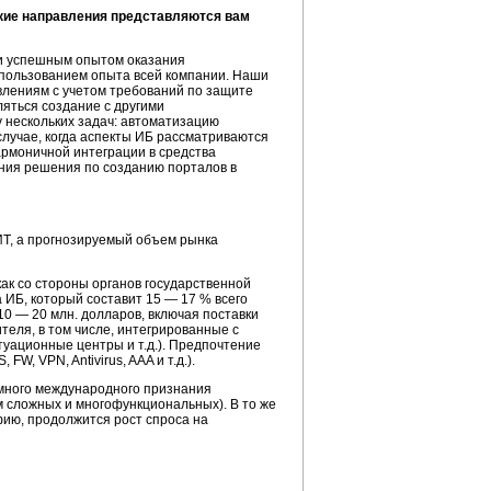
акие направления представляются вам
м и успешным опытом оказания
использованием опыта всей компании. Наши
влениям с учетом требований по защите
яться создание с другими
у нескольких задач: автоматизацию
лучае, когда аспекты ИБ рассматриваются
рмоничной интеграции в средства
ания решения по созданию порталов в
ИТ, а прогнозируемый объем рынка
ак со стороны органов государственной
а ИБ, который составит 15 — 17 % всего
0 — 20 млн. долларов, включая поставки
теля, в том числе, интегрированные с
уационные центры и т.д.). Предпочтение
 VPN, Antivirus, AAA и т.д.).
имного международного признания
 сложных и многофункциональных). В то же
ию, продолжится рост спроса на