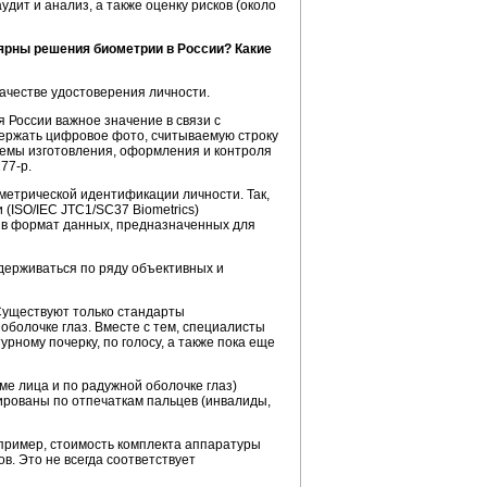
дит и анализ, а также оценку рисков (около
ярны решения биометрии в России? Какие
ачестве удостоверения личности.
России важное значение в связи с
держать цифровое фото, считываемую строку
темы изготовления, оформления и контроля
277-р
.
метрической идентификации личности. Так,
(ISO/IEC JTC1/SC37 Biometrics)
 в формат данных, предназначенных для
держиваться по ряду объективных и
Существуют только стандарты
болочке глаз. Вместе с тем, специалисты
ному почерку, по голосу, а также пока еще
е лица и по радужной оболочке глаз)
ированы по отпечаткам пальцев (инвалиды,
пример, стоимость комплекта аппаратуры
в. Это не всегда соответствует