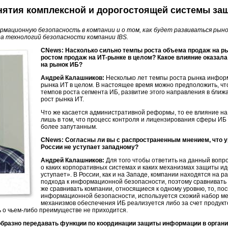
нятия комплексной и дорогостоящей системы за
рмационную безопасность в компании и о том, как будет развиваться рыно
а технологий безопасности компании IBS.
CNews: Насколько сильно темпы роста объема продаж на р
ростом продаж на
ИТ-рынке
в целом? Какое влияние оказал
на рынок ИБ?
Андрей Калашников:
Несколько лет темпы роста рынка инфор
рынка ИТ в целом. В настоящее время можно предположить, чт
темпов роста сегмента ИБ, развитие этого направления в бли
рост рынка ИТ.
Что же касается административной реформы, то ее влияние на
лишь в том, что процесс контроля и лицензирования сферы ИБ
более запутанным.
CNews: Согласны ли вы с распространенным мнением, что 
России не уступает западному?
Андрей Калашников:
Для того чтобы ответить на данный вопро
о каких корпоративных системах и каких механизмах защиты иде
уступает». В России, как и на Западе, компании находятся на р
подхода к информационной безопасности, поэтому сравнивать
же сравнивать компании, относящиеся к одному уровню, то, пос
информационной безопасности, используется схожий набор м
механизмов обеспечения ИБ реализуется либо за счет продукто
ь о
чьем-либо
преимуществе не приходится.
ообразно передавать функции по координации защиты информации в орган