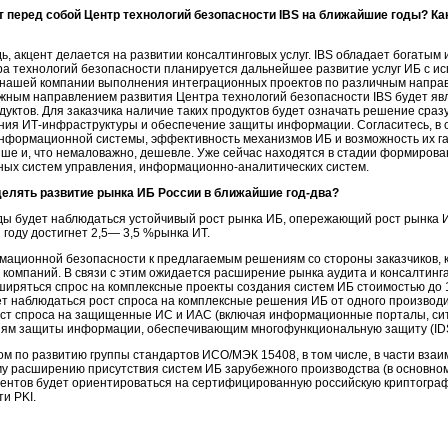
ит перед собой Центр технологий безопасности IBS на ближайшие годы? К
ь, акцент делается на развитии консалтинговых услуг. IBS обладает богаты
нтра технологий безопасности планируется дальнейшее развитие услуг ИБ с 
т нашей компании выполнения интеграционных проектов по различным напра
жным направлением развития Центра технологий безопасности IBS будет явл
уктов. Для заказчика наличие таких продуктов будет означать решение сраз
ения
ИТ-инфраструктуры
и обеспечение защиты информации. Согласитесь, в с
информационной системы, эффективность механизмов ИБ и возможность их га
ше и, что немаловажно, дешевле. Уже сейчас находятся в стадии формиров
ных систем управления,
информационно-аналитических
систем.
делять развитие рынка ИБ России в ближайшие
год-два
?
ды будет наблюдаться устойчивый рост рынка ИБ, опережающий рост рынка 
году достигнет 2,5— 3,5 %рынка ИТ.
ационной безопасности к предлагаемым решениям со стороны заказчиков, к
х компаний. В связи с этим ожидается расширение рынка аудита и консалтинг
сширяться спрос на комплексные проекты создания систем ИБ стоимостью до 1
ет наблюдаться рост спроса на комплексные решения ИБ от одного производи
ост спроса на защищенные ИС и ИАС (включая информационные порталы, сит
м защиты информации, обеспечивающим многофункциональную защиту (IDS, FW,
 по развитию группы стандартов ИСО/МЭК 15408, в том числе, в части вза
у расширению присутствия систем ИБ зарубежного производства (в основном
ентов будет ориентироваться на сертифицированную российскую криптограф
и PKI.