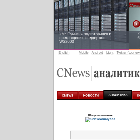
«Mr. Сумкин» подготовился к
К
прекращению поддержки
б
WS2003
English
Mobile
Android
Light
Twitter (topnew
Заоблачная оптимизация: как
Р
Faberlic изменил подход к
п
аналитике
АНАЛИТИКА
CNEWS
НОВОСТИ
К
Обзор подготовлен