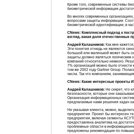
Кроме того, современные системы би
биометрической информации достаточн
Во многих современных организациях,
вопросами защиты информации. Соотв
биометрической идентификации, в час
CNews: Комплексный подход к постр
взгляд, какая доля отечественных 
Андрей Калашников:
Как мне кажется
Эти понятия отнюдь не являются сино
большой или маленькой может быть си
защиты должно являться логическим 
компаний относительно немного. Резул
7% организаций можно было отнести 
том же 2002 году Gartner Group. Пола
числа. Так что компаниям, занимающи
CNews: Какие интересные проекты И
Андрей Калашников:
Не секрет, что 
безопасности, которые они заказываю
Организация информационных систем,
предлагаемые нами решения задач зак
Не указывая клиента, можно, выделит
предприятия. Проект бы интересен те
предприятия, включая сегменты АСУТП
предоставлена аналитика на достаточ
проблемные области в информационных
предложены рекомендации по повышен