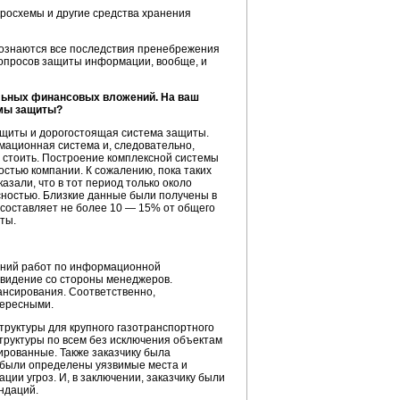
росхемы и другие средства хранения
осознаются все последствия пренебрежения
опросов защиты информации, вообще, и
ельных финансовых вложений. На ваш
емы защиты?
защиты и дорогостоящая система защиты.
мационная система и, следовательно,
т стоить. Построение комплексной системы
стью компании. К сожалению, пока таких
азали, что в тот период только около
ностью. Близкие данные были получены в
о составляет не более 10 — 15% от общего
ты.
ваний работ по информационной
, видение со стороны менеджеров.
ансирования. Соответственно,
тересными.
труктуры
для крупного газотранспортного
труктуры
по всем без исключения объектам
ированные. Также заказчику была
й были определены уязвимые места и
ии угроз. И, в заключении, заказчику были
ндаций.