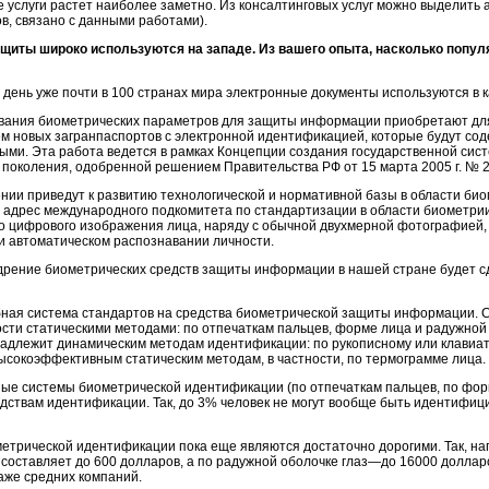
услуги растет наиболее заметно. Из консалтинговых услуг можно выделить ау
, связано с данными работами).
щиты широко используются на западе. Из вашего опыта, насколько попул
день уже почти в 100 странах мира электронные документы используются в к
вания биометрических параметров для защиты информации приобретают для 
м новых загранпаспортов с электронной идентификацией, которые будут со
ыми. Эта работа ведется в рамках Концепции создания государственной сис
 поколения, одобренной решением Правительства РФ от 15 марта 2005 г. №
ении приведут к развитию технологической и нормативной базы в области био
 адрес международного подкомитета по стандартизации в области биометрии 
о цифрового изображения лица, наряду с обычной двухмерной фотографией,
и автоматическом распознавании личности.
дрение биометрических средств защиты информации в нашей стране будет с
бная система стандартов на средства биометрической защиты информации. 
ти статическими методами: по отпечаткам пальцев, форме лица и радужной о
надлежит динамическим методам идентификации: по рукописному или клавиатур
сокоэффективным статическим методам, в частности, по термограмме лица.
е системы биометрической идентификации (по отпечаткам пальцев, по форм
дствам идентификации. Так, до 3% человек не могут вообще быть идентифиц
етрической идентификации пока еще являются достаточно дорогими. Так, на
составляет до 600 долларов, а по радужной оболочке глаз—до 16000 долларо
же средних компаний.