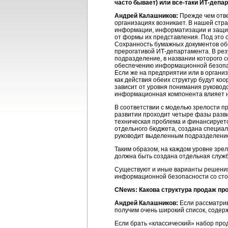
часто бывает) или
все-таки
ИТ-депар
Андрей Калашников:
Прежде чем отве
организациях возникает. В нашей стр
информации, информатизации и защит
от формы их представления. Под это 
Сохранность бумажных документов обе
прерогативой
ИТ-департамента.
В рез
подразделение, в названии которого
обеспечению информационной безопас
Если же на предприятии или в организ
как действия обеих структур будут к
зависит от уровня понимания руковод
информационная компонента влияет 
В соответствии с моделью зрелости про
развитии проходит четыре фазы разви
техническая проблема и финансирует
отдельного бюджета, создана специальн
руководит выделенным подразделение
Таким образом, на каждом уровне зрел
должна быть создана отдельная служб
Существуют и иные варианты решения 
информационной безопасности со сто
CNews: Какова структура продаж про
Андрей Калашников:
Если рассматрив
получим очень широкий список, соде
Если брать «классический» набор прод