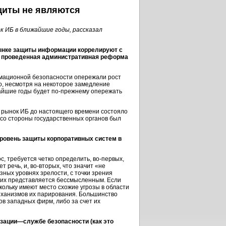
щиты не являются
к ИБ в ближайшие годы, рассказал
ынке защиты информации коррелируют с
а проведенная административная реформа
мационной безопасности опережали рост
о, несмотря на некоторое замедление
жайшие годы будет
по-прежнему
опережать
 рынок ИБ до настоящего времени состояло
 со стороны государственных органов был
уровень защиты корпоративных систем в
с, требуется четко определить,
во-первых,
т речь, и,
во-вторых,
что значит «не
азных уровнях зрелости, с точки зрения
 их представляется бессмысленным. Если
кольку имеют место схожие угрозы в области
еханизмов их парирования. Большинство
в западных фирм, либо за счет их
изации—службе безопасности (как это