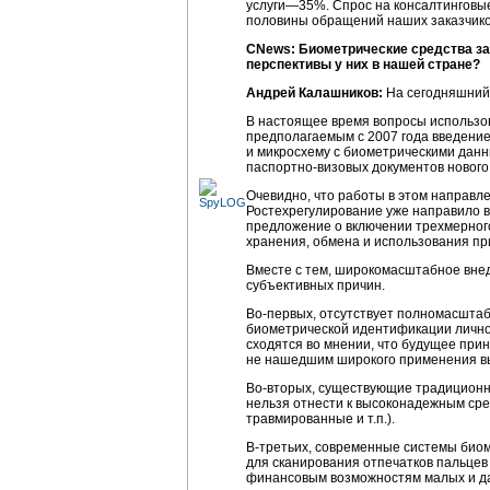
услуги—35%. Спрос на консалтинговые 
половины обращений наших заказчиков
CNews: Биометрические средства за
перспективы у них в нашей стране?
Андрей Калашников:
На сегодняшний 
В настоящее время вопросы использо
предполагаемым с 2007 года введение
и микросхему с биометрическими данн
паспортно-визовых
документов нового
Очевидно, что работы в этом направл
Ростехрегулирование уже направило в
предложение о включении трехмерног
хранения, обмена и использования пр
Вместе с тем, широкомасштабное вне
субъективных причин.
Во-первых, отсутствует полномасшта
биометрической идентификации личнос
сходятся во мнении, что будущее при
не нашедшим широкого применения вы
Во-вторых, существующие традиционны
нельзя отнести к высоконадежным сре
травмированные и т.п.).
В-третьих, современные системы биом
для сканирования отпечатков пальцев 
финансовым возможностям малых и да