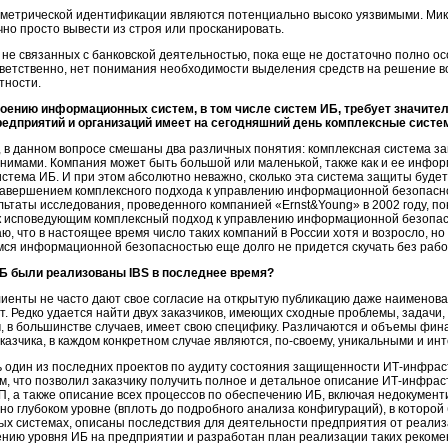
ометрической идентификации являются потенциально высоко уязвимыми. Мик
о просто вывести из строя или просканировать.
 не связанных с банковской деятельностью, пока еще не достаточно полно 
етственно, нет понимания необходимости выделения средств на решение в
тности.
оению информационных систем, в том числе систем ИБ, требует значит
предприятий и организаций имеет на сегодняшний день комплексные сист
, в данном вопросе смешаны два различных понятия: комплексная система 
нимами. Компания может быть большой или маленькой, также как и ее инфор
стема ИБ. И при этом абсолютно неважно, сколько эта система защиты буде
завершением комплексного подхода к управлению информационной безопасно
ьтаты исследования, проведенного компанией «Ernst&Young» в 2002 году, пок
к исповедующим комплексный подход к управлению информационной безопас
гаю, что в настоящее время число таких компаний в России хотя и возросло, н
мся информационной безопасностью еще долго не придется скучать без рабо
Б были реализованы IBS в последнее время?
клиенты не часто дают свое согласие на открытую публикацию даже наимено
т. Редко удается найти двух заказчиков, имеющих сходные проблемы, задачи
 в большинстве случаев, имеет свою специфику. Различаются и объемы фин
азчика, в каждом конкретном случае являются,
по-своему,
уникальными и ин
ь один из последних проектов по аудиту состояния защищенности
ИТ-инфрас
м, что позволил заказчику получить полное и детальное описание
ИТ-инфрас
, а также описание всех процессов по обеспечению ИБ, включая недокумент
но глубоком уровне (вплоть до подробного анализа конфигураций), в которо
 системах, описаны последствия для деятельности предприятия от реализац
ию уровня ИБ на предприятии и разработан план реализации таких рекоме