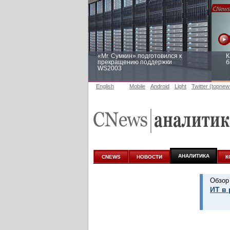
«Mr. Сумкин» подготовился к
К
прекращению поддержки
б
WS2003
English
Mobile
Android
Light
Twitter (topnew
Заоблачная оптимизация: как
Р
Faberlic изменил подход к
п
аналитике
АНАЛИТИКА
CNEWS
НОВОСТИ
К
Обзор
ИТ в 