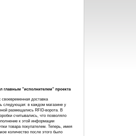
ал главным "исполнителем" проекта
к своевременная доставка
ась следующая: в каждом магазине у
зоной размещались RFID-ворота. В
коробки считывались, что позволяло
дополнение к этой информации
пки товара покупателем. Теперь, имея
акое количество после этого было