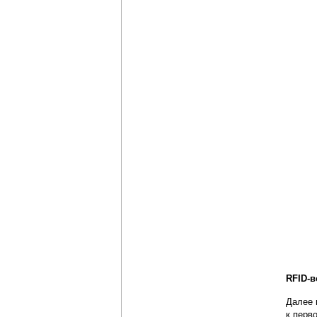
RFID-в
Далее 
к перв