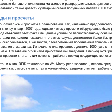
ащению большего количества магазинов и распределительных центров 
лагалось также довести суммарный объем полученных паллет с 100 тыся
ды и просчеты
о, случались и просчеты в планировании. Так, изначально предполагал
в к концу января 2007 года, однако к этому времени оборудование было 
рд объясняет этот факт смещением усилий по первостепенному оснащен
атации технологии показали, что в этом случае достигается более быстр
ь обеспечивается, в частности, своевременным пополнением товарами п
тывания в магазинах, Изначально планировалось достичь 1000 уже к янв
 маю. Отставание объясняют приостановкой внедрения в период октября
ог привести к гигантским потерям прибыли в период предрождественског
 то ни было, RFID-технология по Wal-Mart’у реализовалась, первоочеред
мент как самого гиганта, так и компаний-поставщиков считает прибыль 