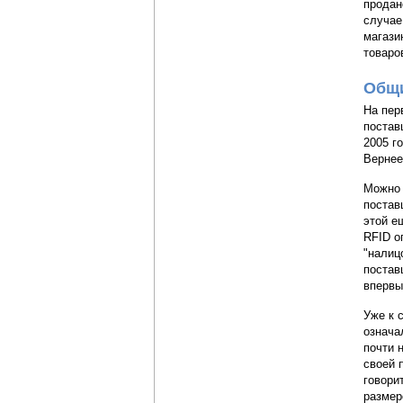
продан
случае
магази
товаро
Общи
На пер
постав
2005 г
Вернее
Можно 
постав
этой е
RFID о
"налиц
постав
впервы
Уже к 
означа
почти 
своей 
говори
размер