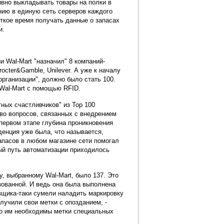
ивно выкладывать товары на полки в
ению в единую сеть серверов каждого
ткое время получать данные о запасах
и.
 Wal-Mart "назначил" 8 компаний-
rocter&Gamble, Unilever. А уже к началу
рганизации", должно было стать 100.
 Wal-Mart с помощью RFID.
ных счастливчиков" из Top 100
во вопросов, связанных с внедрением
первом этапе глубина проникновения
денция уже была, что называется,
запасов в любом магазине сети помогал
ый путь автоматизации приходилось
, выбранному Wal-Mart, было 137. Это
изованной. И ведь она была выполнена
авщика-таки сумели наладить маркировку
лучили свои метки с опозданием, -
то им необходимы метки специальных