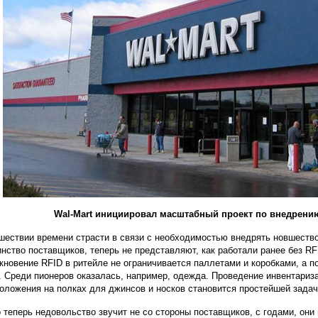
Wal-Mart инициировал масштабный проект по внедрению
шествии времени страсти в связи с необходимостью внедрять новшество
нство поставщиков, теперь не представляют, как работали ранее без RF
икновение RFID в ритейле не ограничивается паллетами и коробками, а п
. Среди пионеров оказалась, например, одежда. Проведение инвентариз
оложения на полках для джинсов и носков становится простейшей задач
 теперь недовольство звучит не со стороны поставщиков, с годами, они