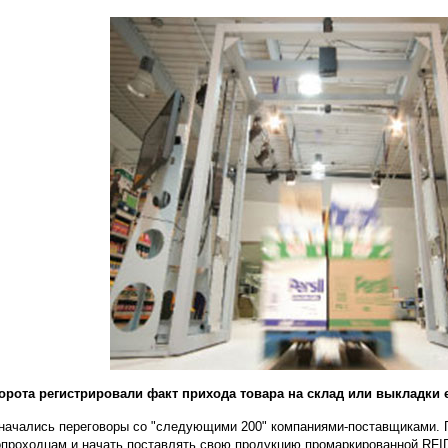
орота регистрировали факт прихода товара на склад или выкладки е
начались переговоры со "следующими 200" компаниями-поставщиками. 
опроходцам и начать поставлять свою продукцию промаркированной RFID