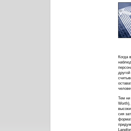
Когда 
наблюд
персон
другой
считыв
остава
челове
Тем ни
Worth)
высоки
сия за
формат
придум
Langfor