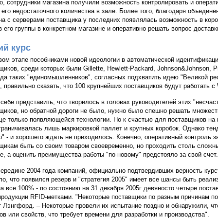
о, сотрудники магазина получили возможность контролировать и операт
 его недостаточного количества в зале. Более того, благодаря объедин
на с серверами поставщика у последних появлялась возможность в коро
в его группы в конкретном магазине и оперативно решать вопрос доставк
й курс
вом этапе пособниками новой идеологии в автоматической идентификации
щиков, среди которых были Gillette, Hewlett-Packard, Johnson&Johnson, P
ода таких "единомышленников", согласных подхватить идею "Великой рео
, правильно сказать, что 100 крупнейших поставщиков будут работать с
себе представить, что творилось в головах руководителей этих "несчаст
щиков, но обратной дороги не было, нужно было спешно решать множест
ще только появляющейся технологии. Но к счастью для поставщиков на 
граничивалась лишь маркировкой паллет и крупных коробок. Однако тен
о" - и хорошего ждать не приходилось. Конечно, оперативный контроль 
щикам быть со своим товаром своевременно, но проходить столь сложн
е, а оценить преимущества работы "по-новому" предстояло за свой счет.
середине 2004 года компаний, официально подтвердивших верность курсу
ло, что появился резерв и "стратегия 2005" имеет все шансы быть реал
на все 100% - по состоянию на 31 декабря 2005г девяносто четыре пост
продукции RFID-метками. "Некоторые поставщики по разным причинам по
т Лэнгфорд. – Некоторые провели их испытание поздно и обнаружили, ч
ов или свойств, что требует времени для разработки и производства".