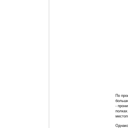
По про
больши
- прон
полках
местоп
Однако