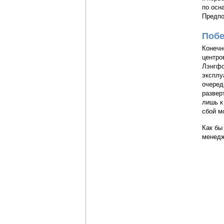
по осн
Предпо
Побе
Конечн
центро
Лэнгфо
эксплу
очеред
развер
лишь к
сбой м
Как бы
менедж