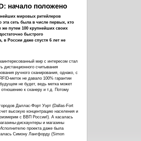
D: начало положено
пнейших мировых ритейлеров
о эта сеть была в числе первых, кто
м же путем 100 крупнейших своих
 достаточно быстрого
, в России даже спустя 6 лет не
 заинтересованный мир с интересом стал
сть дистанционного считывания
зования ручного сканирования, однако, с
 RFID-меток не давало 100% гарантии
 будущем не будет, ведь метка может
отношению к сканеру и т.д. Потому
ородов Даллас-Форт Уэрт (Dallas-Fort
расчет высокую концентрацию населения и
соизмерим с ВВП России!). А касалась
 магазины-дискаунтеры и магазины
 Исполнителю проекта даже была
сталась Симону Лангфорду (Simon