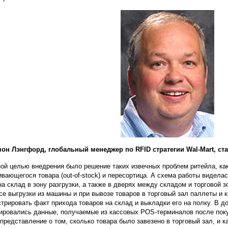
он Лэнгфорд, глобальный менеджер по RFID стратегии Wal-Mart, ст
ой целью внедрения было решение таких извечных проблем ритейла, ка
ивающегося товара (out-of-stock) и пересортица. А схема работы видел
на склад в зону разгрузки, а также в дверях между складом и торговой 
се выгрузки из машины и при вывозе товаров в торговый зал паллеты и 
стрировать факт прихода товаров на склад и выкладки его на полку. В 
ировались данные, получаемые из кассовых POS-терминалов после поку
 представление о том, сколько товара было завезено в торговый зал, и к