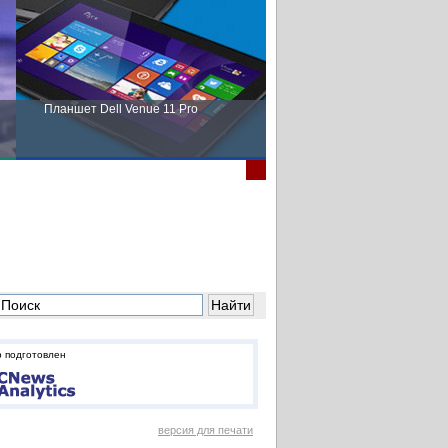
Планшет Dell Venue 11 Pro
Пора выбирать Fujitsu!
 подготовлен
версия для печати