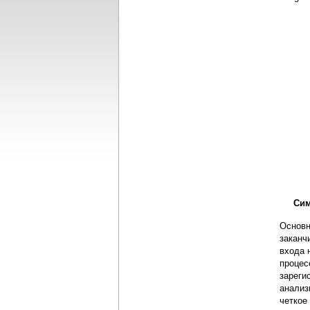
Сим
Основн
заканч
входа 
процес
зареги
анализ
четкое