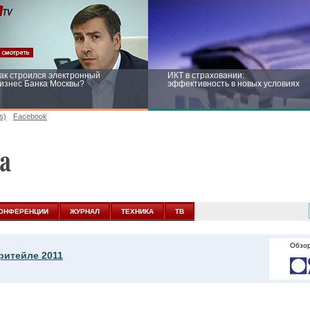
ак строился электронный
ИКТ в страховании:
изнес Банка Москвы?
эффективность в новых условиях
s)
Facebook
ейтинг CNewsInfrastructure 2015:
Информационная безопасность
риглашаем участвовать
бизнеса и госструктур: развитие в
новых условиях
ОНФЕРЕНЦИИ
ЖУРНАЛ
ТЕХНИКА
ТВ
Обзор
ритейле 2011