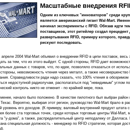
Масштабные внедрения RFI
Одним из ключевых "инноваторов" среди кру
является американский гигант Wal-Mart. Именн
начинал эксперименты с RFID. Обязав идти те
поставщиков, этот ритейлер создал прецедент
развертывания RFID, примеру которого, правда
рискуют последовать.
в апреле 2004 Wal-Mart объявил о внедрении RFID в цепи поставок, весь
ать за тем, что из этого выйдет. С одной стороны, RFID дает возможно
альных данных с товаров, что, по идее, позволяло отказаться от исполь
 стороны, невозможность чтения через металл, а также несовершенство
ания. Справедливости ради надо сказать, что 100% чтения в обозримом
ться недоступной радиолучам, располагаться под "невидимым" углом по 
ческий контроль никто не отменит - по крайней мере, пока.
 менее, начало было положено. В качестве пилотного был выбран район г
, Техас. Вероятно, выбирая этот регион, руководство Wal-Mart брало в 
й уровень его доходов. (К примеру, валовый внутренний продукт штата 
тея более ста торговых точек, среди которых торговые центры Wal-Mart,
а "у-дома", а также, распределительный центр неподалеку от Далласа.
ана специальная должность - менеджер по RFID стратегии, которая до
d).