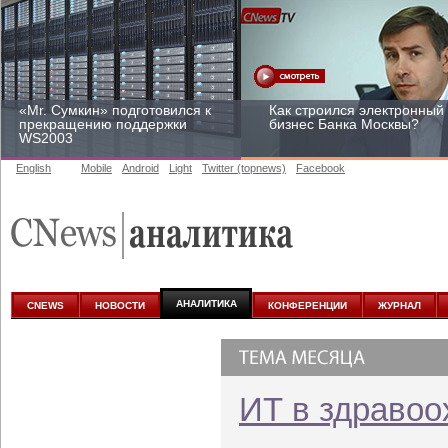
«Mr. Сумкин» подготовился к
Как строился электронный
прекращению поддержки
бизнес Банка Москвы?
WS2003
English
Mobile
Android
Light
Twitter (topnews)
Facebook
Заоблачная оптимизация:
Рейтинг CNewsInfrastructur
как Faberlic изменил подход
2015: приглашаем
к аналитике
участвовать
АНАЛИТИКА
CNEWS
НОВОСТИ
КОНФЕРЕНЦИИ
ЖУРНАЛ
ИТ в здравоо