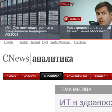
«Mr. Сумкин» подготовился к
Как строился электронный
прекращению поддержки
бизнес Банка Москвы?
WS2003
English
Mobile
Android
Light
Twitter (topnews)
Facebook
Заоблачная оптимизация:
Рейтинг CNewsInfrastructur
как Faberlic изменил подход
2015: приглашаем
к аналитике
участвовать
АНАЛИТИКА
CNEWS
НОВОСТИ
КОНФЕРЕНЦИИ
ЖУРНАЛ
ИТ в здравоо