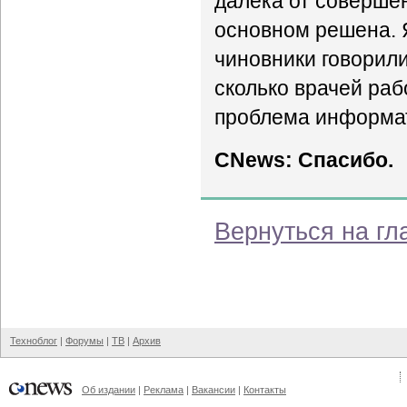
далека от совершен
основном решена. 
чиновники говорили
сколько врачей раб
проблема информат
CNews: Спасибо.
Вернуться на гл
Техноблог
|
Форумы
|
ТВ
|
Архив
Об издании
|
Реклама
|
Вакансии
|
Контакты