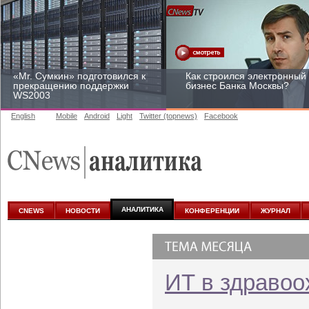
«Mr. Сумкин» подготовился к
Как строился электронный
прекращению поддержки
бизнес Банка Москвы?
WS2003
English
Mobile
Android
Light
Twitter (topnews)
Facebook
Заоблачная оптимизация:
Рейтинг CNewsInfrastructur
как Faberlic изменил подход
2015: приглашаем
к аналитике
участвовать
АНАЛИТИКА
CNEWS
НОВОСТИ
КОНФЕРЕНЦИИ
ЖУРНАЛ
ИТ в здравоо