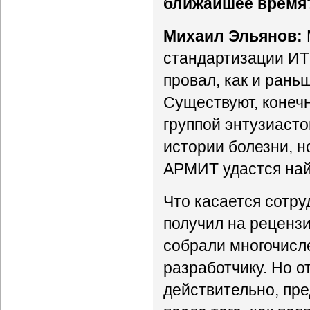
ближайшее время
Михаил Эльянов:
стандартизации ИТ
провал, как и рань
Существуют, конеч
группой энтузиаст
истории болезни, но
АРМИТ удастся найт
Что касается сотру
получил на рецензи
собрали многочисл
разработчику. Но о
действительно, пре