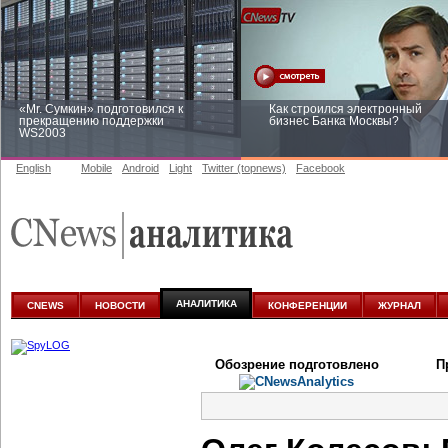
«Mr. Сумкин» подготовился к
Как строился электронный
прекращению поддержки
бизнес Банка Москвы?
WS2003
English
Mobile
Android
Light
Twitter (topnews)
Facebook
Заоблачная оптимизация: как
Рейтинг CNewsInfrastructure 20
Faberlic изменил подход к
приглашаем участвовать
аналитике
АНАЛИТИКА
CNEWS
НОВОСТИ
КОНФЕРЕНЦИИ
ЖУРНАЛ
Обозрение подготовлено
П