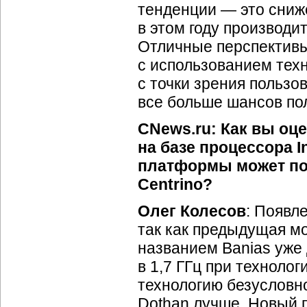
тенденции — это сниж
в этом году производ
Отличные перспективы
с использованием тех
с точки зрения пользо
все больше шансов по
CNews.ru: Как вы оц
на базе процессора I
платформы может пов
Centrino?
Олег Колесов
: Появл
так как предыдущая мо
названием Banias уже 
в 1,7 ГГц при техноло
технологию безусловно 
Dothan лучше. Новый 