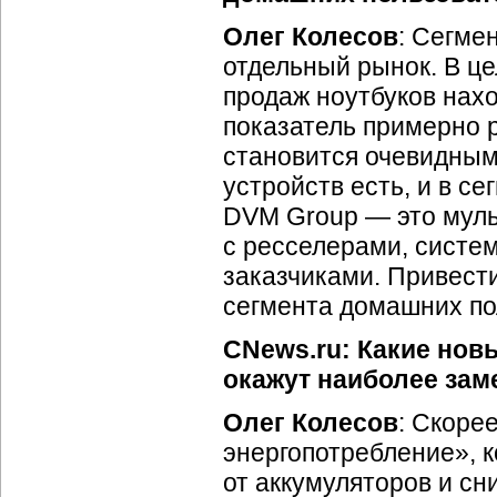
Олег Колесов
: Сегме
отдельный рынок. В це
продаж ноутбуков нах
показатель примерно 
становится очевидным
устройств есть, и в с
DVM Group — это мул
с ресселерами, систе
заказчиками. Привест
сегмента домашних по
CNews.ru: Какие новы
окажут наиболее зам
Олег Колесов
: Скоре
энергопотребление», к
от аккумуляторов и с