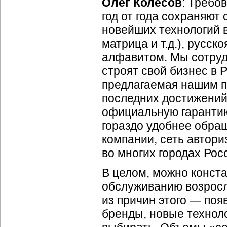
Олег Колесов
: Требо
год от года сохраняют
новейших технологий 
матрица и т.д.), русс
алфавитом. Мы сотруд
строят свой бизнес в Р
предлагаемая нашим п
последних достижений 
официальную гарант
гораздо удобнее обра
компании, сеть автор
во многих городах Рос
В целом, можно конста
обслуживанию возросл
из причин этого — поя
бренды, новые технол