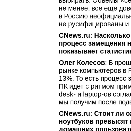
выбирать. Объемы «се
не менее, все еще дов
в Россию неофициальн
не русифицированы и 
CNews.ru: Насколько 
процесс замещения 
показывает статисти
Олег Колесов
: В про
рынке компьютеров в Р
13%. То есть процесс
ПК идет с ритмом при
desk- и
laptop-ов
согла
мы получим после подв
CNews.ru: Стоит ли 
ноутбуков превысят 
домашних пользоват