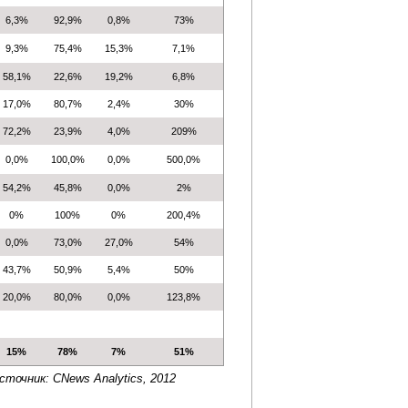
6,3%
92,9%
0,8%
73%
9,3%
75,4%
15,3%
7,1%
58,1%
22,6%
19,2%
6,8%
17,0%
80,7%
2,4%
30%
72,2%
23,9%
4,0%
209%
0,0%
100,0%
0,0%
500,0%
54,2%
45,8%
0,0%
2%
0%
100%
0%
200,4%
0,0%
73,0%
27,0%
54%
43,7%
50,9%
5,4%
50%
20,0%
80,0%
0,0%
123,8%
15%
78%
7%
51%
сточник: CNews Analytics, 2012