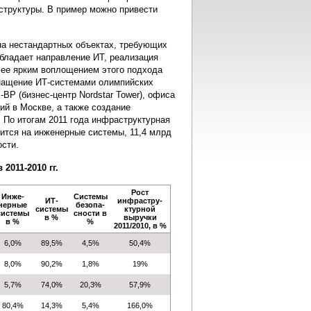
структуры. В пример можно привести
на нестандартных объектах, требующих
обладает направление ИТ, реализация
лее ярким воплощением этого подхода
снащение ИТ-системами олимпийских
ВР (бизнес-центр Nordstar Tower), офиса
ий в Москве, а также создание
 По итогам 2011 года инфраструктурная
дится на инженерные системы, 11,4 млрд
ости.
011-2010 гг.
Рост
Инже-
Системы
ИТ-
инфрастру-
нерные
безопа-
системы
ктурной
системы
сности в
в %
выручки
в %
%
2011/2010, в %
6,0%
89,5%
4,5%
50,4%
8,0%
90,2%
1,8%
19%
5,7%
74,0%
20,3%
57,9%
80,4%
14,3%
5,4%
166,0%