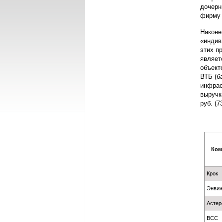
дочерн
фирму 
Наконе
«индив
этих п
являет
объект
ВТБ (б
инфрас
выручк
руб. (
Ком
Крок
Энвиж
Астер
BCC