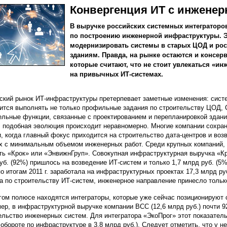
Конвергенция ИТ с инжене
В выручке российских системных интеграторов
по построению инженерной инфраструктуры. Э
модернизировать системы в старых ЦОД и рос
зданиям. Правда, на рынке остаются и консер
которые считают, что не стоит увлекаться «ин
на привычных ИТ-системах.
ский рынок ИТ-инфраструктуры претерпевает заметные изменения: сист
ится выполнять не только профильные задания по строительству ЦОД, С
ельные функции, связанные с проектированием и перепланировкой здани
 подобная эволюция происходит неравномерно. Многие компании сохран
, когда главный фокус приходится на строительство дата-центров и во
х с минимальным объемом инженерных работ. Среди крупных компаний, 
ть «Крок» или «ЭнвижнГруп». Совокупная инфраструктурная выручка «Кро
уб. (92%) пришлось на возведение ИТ-систем и только 1,7 млрд руб. (5
по итогам 2011 г. заработала на инфраструктурных проектах 17,3 млрд руб
а по строительству ИТ-систем, инженерное направление принесло только
гом полюсе находятся интеграторы, которые уже сейчас позиционируют 
ер, в инфраструктурной выручке компании BCC (12,6 млрд руб.) почти 9
ельство инженерных систем. Для интегратора «ЭкоПрог» этот показатель
обороте по инфраструктуре в 3,8 млрд руб.). Следует отметить, что у н