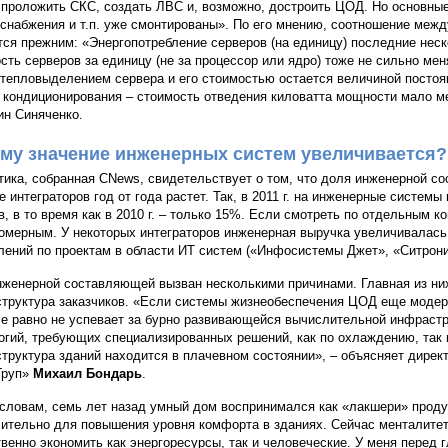
 проложить СКС, создать ЛВС и, возможно, достроить ЦОД. Но основны
снабжения и т.п. уже смонтированы». По его мнению, соотношение меж
тся прежним: «Энергопотребление серверов (на единицу) последние неск
сть серверов за единицу (не за процессор или ядро) тоже не сильно ме
тепловыделением сервера и его стоимостью остается величиной постоя
 кондиционирования – стоимость отведения киловатта мощности мало ме
ин Синяченко.
му значение инженерных систем увеличивается?
тика, собранная CNews, свидетельствует о том, что доля инженерной с
е интеграторов год от года растет. Так, в 2011 г. на инженерные систе
в, в то время как в 2010 г. – только 15%. Если смотреть по отдельным к
омерным. У некоторых интеграторов инженерная выручка увеличивалас
лений по проектам в области ИТ систем («Инфосистемы Джет», «Ситрони
нженерной составляющей вызван несколькими причинами. Главная из ни
труктура заказчиков. «Если системы жизнеобеспечения ЦОД еще модер
се равно не успевает за бурно развивающейся вычислительной инфрастр
огий, требующих специализированных решений, как по охлаждению, так и
труктура зданий находится в плачевном состоянии», – объясняет дирек
Груп»
Михаил Бондарь
.
 словам, семь лет назад умный дом воспринимался как «лакшери» проду
ительно для повышения уровня комфорта в зданиях. Сейчас менталите
венно экономить как энергоресурсы, так и человеческие. У меня перед 