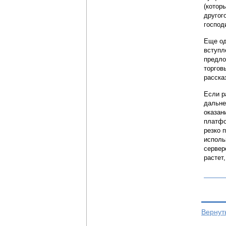
(котор
другог
господ
Еще од
вступл
предло
торгов
расска
Если р
дальне
оказан
платфо
резко 
исполь
сервер
растет
Вернут