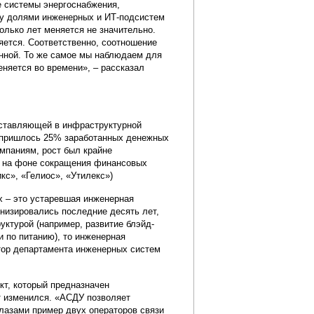
е системы энергоснабжения,
ду долями инженерных и ИТ-подсистем
олько лет меняется не значительно.
няется. Соответственно, соотношение
нной. То же самое мы наблюдаем для
няется во времени», – рассказал
оставляющей в инфраструктурной
мы пришлось 25% заработанных денежных
омпаниям, рост был крайне
ь на фоне сокращения финансовых
кс», «Гелиос», «Утилекс»)
х – это устаревшая инженерная
низировались последние десять лет,
уктурой (например, развитие блэйд-
 по питанию), то инженерная
тор департамента инженерных систем
кт, который предназначен
т изменился. «АСДУ позволяет
глазами пример двух операторов связи