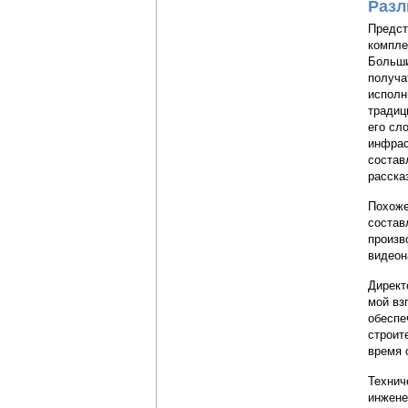
Разл
Предст
компле
Больши
получа
исполн
традиц
его сл
инфрас
состав
расска
Похоже
состав
произв
видеон
Директ
мой вз
обеспе
строит
время 
Технич
инжене