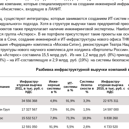
ие компании, которые специализируются на создании инженерной инфра
«Инсистемс», входящую в ЛАНИТ.
ц, существуют интеграторы, которые занимаются созданием ИТ-систем 
идуального» подхода. Хотя в структуре выручки таких предприятий пре
роектов также предполагает наличие инжиниринговой экспертизы. Наибо
ся группа «Астерос». В ее портфеле присутствуют такие проекты как о
ов в Сочи, создание инженерной и ИТ-инфраструктуры нового офиса ТНК-
ашня «Федерация» комплекса «Москва-Сити»), реконструкция Театра Нац
труктуры нового научного комплекса для холдинга «Вертолеты России».
а «Астерос» составила 15,5 млрд руб.. Из них 1,2 млрд руб. (8%) прихо
73%) – на ИТ-составляющую и 2,9 млрд. руб. (19%) на системы безопасн
Разбивка инфраструктурной выручки компаний в 2
Инфрастру-
Инже-
Системы
Инфрастру-
ИТ-
ктурная вырчка
нерные
безопа-
ктурная вырчка
пания
системы
2011, в тыс. руб. с
системы
сности в
2010, в тыс. руб. с
в %
НДС
в %
%
НДС
34 556 368
4,8%
91,9%
3,3%
22 975 311
н Груп
17 327 567
7,5%
91,0%
1,5%
14 597 000
ос
15 532 517
7,8%
73,3%
18,9%
9 838 260
12 591 050
91,9%
5,5%
2,6%
4 733 520