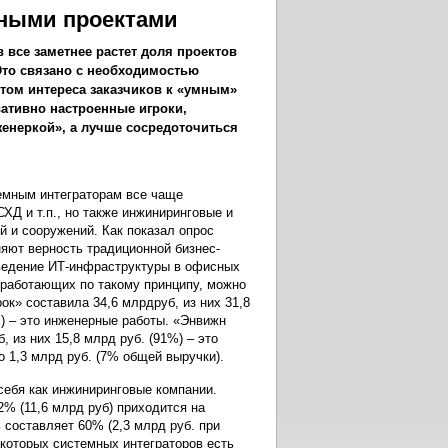
рными проектами
 все заметнее растет доля проектов
то связано с необходимостью
том интереса заказчиков к «умным»
вативно настроенные игроки,
женеркой», а лучше сосредоточиться
емным интеграторам все чаще
ХД и т.п., но также инжиниринговые и
й и сооружений. Как показал опрос
яют верность традиционной бизнес-
зведение ИТ-инфраструктуры в офисных
работающих по такому принципу, можно
к» составила 34,6 млрдруб, из них 31,8
%) – это инженерные работы. «Энвижн
, из них 15,8 млрд руб. (91%) – это
 1,3 млрд руб. (7% общей выручки).
себя как инжиниринговые компании.
2% (11,6 млрд руб) приходится на
 составляет 60% (2,3 млрд руб. при
екоторых системных интеграторов есть