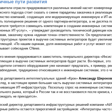
ичные пути развития
авители отрасли придерживаются различных мнений насчет конвергенции
ксного подхода стоит сказать о смене парадигмы заказчика в реализаци
нство компаний, создающих или модернизирующих инженерную и ИТ-ин
ть полноценное решение от одного партнера-интегратора, а не десятка п
ителя требуется совмещать компетенции в создании инженерных систем
ионных ИТ-услуг», – утверждает руководитель технической дирекции к
овам, заказчику нужна «единая точка» ответственности. Он предполагает
труктурных проектов в выручке системных интеграторов будет увеличи
ляющей. «По нашим оценкам, доля инженерных работ и услуг может сос
зывает собеседник CNews.
го мнения придерживается заместитель генерального директора «Инси
ляющая в выручке системных интеграторов будет расти. Во-первых, это
одители сетевого оборудования уже начинают предлагать, к примеру, ре
аблюдения, традиционно относившиеся к инженерным системам, это о че
ор департамента интеллектуальных зданий «Крок»
Александр Широков
гляд, в настоящее время большая часть выручки системных интеграторо
чивающие ИТ-инфраструктуру. Поскольку спрос на инженерные системы 
ельного рынка, который в России так и не восстановился после кризиса
ожидать не приходится».
еский директор департамента инфраструктурных решений компании «Ай
рные работы остаются прерогативой застройщиков: «Интеграторы часто 