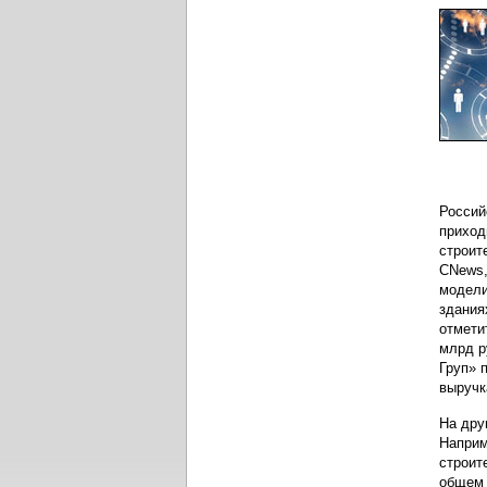
Россий
приход
строит
CNews,
модели
здания
отмети
млрд р
Груп» 
выручк
На дру
Наприм
строит
общем 