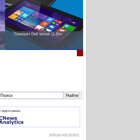
Планшет Dell Venue 11 Pro
Пора выбирать Fujitsu!
 подготовлен
версия для печати