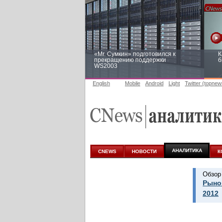
«Mr. Сумкин» подготовился к
К
прекращению поддержки
б
WS2003
English
Mobile
Android
Light
Twitter (topnew
Заоблачная оптимизация: как
Р
Faberlic изменил подход к
п
аналитике
АНАЛИТИКА
CNEWS
НОВОСТИ
К
Обзор
Рыно
2012