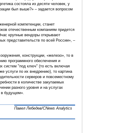
ргетика состояла из десяти человек, у
тизации был выше?» – задается вопросом
женерной компетенции, станет
оков отечественным компаниям придется
йчас крупные вендоры открывают
вых представительств по всей России», –
ооружения, конструкции, «железо», то в
ению программного обеспечения и
х систем "под ключ" (то есть включая
е услуги по их внедрению), то картина
водительности серверов и повсеместному
требности в количестве закупаемых
чении разного уровня и на услугах
я в будущем».
Павел Лебедев/СNews Analytics