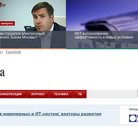
ак строился электронный
ИКТ в страховании:
изнес Банка Москвы?
эффективность в новых условиях
s)
Facebook
ейтинг CNewsInfrastructure 2015:
Информационная безопасность
риглашаем участвовать
бизнеса и госструктур: развитие в
новых условиях
ОНФЕРЕНЦИИ
ЖУРНАЛ
ТЕХНИКА
ТВ
Обзор
к инженерных и ИТ-систем: векторы развития