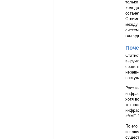
только
холодо
остане
Стоимо
между 
систем
господ
Поче
Статис
выручк
средст
неравн
поступ
Рост и
инфрас
хотя в
технол
инфрас
«АМТ-
По его
исключ
сущест