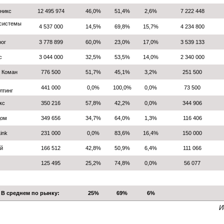
никс
12 495 974
46,0%
51,4%
2,6%
7 222 448
системы
4 537 000
14,5%
69,8%
15,7%
4 234 800
ог
3 778 899
60,0%
23,0%
17,0%
3 539 133
с
3 044 000
32,5%
53,5%
14,0%
2 340 000
 Коман
776 500
51,7%
45,1%
3,2%
251 500
441 000
0,0%
100,0%
0,0%
73 500
лтинг
кс
350 216
57,8%
42,2%
0,0%
344 906
Дом
349 656
34,7%
64,0%
1,3%
116 406
ink
231 000
0,0%
83,6%
16,4%
150 000
й
166 512
42,8%
50,9%
6,4%
111 066
125 495
25,2%
74,8%
0,0%
56 077
В среднем по рынку:
25%
69%
6%
И