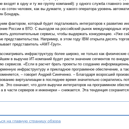
ые входят в одну и ту же группу компаний): у одного служба главного эне
о из сотен человек, как вы думаете, у какого оператора уровень автома
ин Бондарь.
ним фактором, который будет подталкивать интеграторов к развитию ин
ение России в ВТО. С выходом на российский рынок международных игр
жить дополнительные сервисы, чтобы выдержать конкуренцию. «Уже се
ые представительства. Например, в этом году IBM открыла десять торго
зывает представитель «АМТ-Груп».
ассматривать инфраструктуру более широко, не только как физические с
йшем в выручке ИТ-компаний будет расти значение сегментов по внедр
ию сервисов. «Если в расчет брать проекты по созданию информационны
рменную инфраструктуру и прикладное программное обеспечение, а такж
поменяется, – говорит Андрей Синяченко. – Благодаря возросшей произ
зованию виртуализации в последнее время значительно сократились по
ов. Это означает, что доля выручки интеграторов на программном обеспе
, а в части серверов и инженерки – снижается. Эта тенденция сохранитс
ься на главную страницу обзора