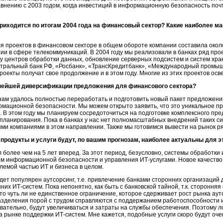
равнению с
2003 годом,
когда инвестиций в информационную безопасность почт
приходится по итогам
2004 года
на финансовый сектор? Какие наиболее м
я проектов в финансовом секторе в общем обороте компании составила
окол
и в сфере телекоммуникаций. В 2004 году мы реализовали в банках ряд про
у центров обработки данных, обновление серверных подсистем и систем хра
ентральный банк РФ, «Росбанк», «ТрансКредитбанк», «Международный промы
проекты получат свое продолжение и в этом году. Многие из этих проектов ос
нейшей диверсификации предложения для финансового сектора?
ам удалось полностью переработать и подготовить новый пакет предложени
мационной безопасности. Мы можем открыто заявить, что это уникальное п
. В этом году мы планируем сосредоточиться на подготовке комплексного пр
планирования. Пока в банках у нас нет полномасштабных внедрений таких с
ми компаниями в этом направлении. Также мы готовимся вывести на рынок ря
продукты и услуги будут, по вашим прогнозам, наиболее актуальны для 
л более чем на
5 лет
вперед. За этот период, безусловно, системы обработки
стем информационной безопасности и управления
ИТ-услугами.
Новое качество
млемой
частью ИТ
и бизнеса в целом.
будет популярен аутсорсинг,
т.е.
привлечение банками сторонних организаций 
нних
ИТ-систем.
Пока непонятно, как быть с банковской тайной,
т.к.
сторонняя 
о чуть ли не единственное ограничение, которое сдерживает рост рынка аут
азделения
порой с трудом справляются с поддержанием работоспособности 
овательно, будут увеличиваться и затраты на службы обеспечения. Поэтому л
а рынке поддержки
ИТ-систем.
Мне кажется, подобные услуги скоро будут оче