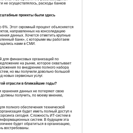
и не осуществлялось, расходы банков
асштабные проекты были здесь
о 6%.
Этот скромный процент объясняется
ектов, направленных на консолидацию
нения данных. Хочется отметить крупные
шленный банк», с которыми мы работаем
вещались нами в СМИ.
й для финансовых организаций по
редложение на рынке, которое охватывает
едложения по внедрению полного набора
истем, но мы получили довольно большой
д новых сервисных услуг.
этой отрасли в ближайшие годы?
 и хранения данных не потеряют свою
 должны получить, по моему мнению,
для полного обеспечения технической
организация будет иметь полный доступ к
сорсинга сегодня. Сложность
ИТ-систем
в
информационных систем. В будущем эта
огичнее будет обратиться в организацию,
нь востребованы.