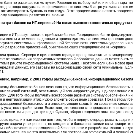
ин банк не развивается «с нуля». Решения по выбору той или иной аппаратн
егодня, когда нагрузка на информационные системы быстро увеличивается вм
и оптимизировать буквально «на ходу». Этот процесс можно назвать проце
ому в концепции развития ИТ в банке.
 затрат банков на
ИТ-сервисы?
На каких высокотехнологичных продуктах
иции в ИТ растут вместе с прибылью банков. Традиционно банки фокусируют
омплексы и не менее надежные и производительные системы хранения данн
ресуются системами информационной безопасности, системами управления р
азной разработке приложений, обеспечивающих специфические
ИТ-сервисы.
ачи данных. Сервера и приложения гораздо проще заменить или модернизир
фект от применения современных технологий обработки данных может быть св
стом в работе информационной системы банка. Поэтому, если банк в свое вре
передачи данных, его затраты на модернизацию своей сети минимальны. Если 
ИТ.
ению, например, с
2003 годом
расходы банков на информационную безоп
назад большинство банков осознало то, что информационная безопасность 
комплексной системой, охватывающей всю инфраструктуру. Одновременно с п
ороги. Для того чтобы получить всесторонне развитую систему обеспечения 
и нейтрализации атак, нужно вложить серьезные средства. Пока к этому гото
мационной безопасности и инвестирующие каждый год серьезные средства.
у угла, пока крайне мало. Возможно, это связано с непродолжительным пери
тов появится через
два-три
года. Однако, общая тенденция заметна уже сегод
оторые пришли к нам именно для того, чтобы в первую очередь решать задач
другие задачи у них решены, но сегодня эти банки расставили свои приоритет
емы обеспечения информационной безопасности и разработки планов внедр
колько месяцев, но это необходимо для построения эффективной и мощной
с