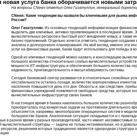
я новая услуга банка оборачивается новыми затр
На вопросы CNews ответил Олег Гизатуллин, генеральный директ
CNews: Какие тенденции вы назвали бы ключевыми для рынка инф
России?
Олег Гизатуллин:
Из основных тенденций информатизации финансового
выделить две ключевые, активно проявляющиеся в последнее время. 
вычислительных ресурсов и быстрый рост внедрения новых, а также 
бизнес-приложений.
Отдельно хочется отметить тенденцию создания 
анализа и долгосрочного планирования. На мой взгляд, именно эти ин
услуг на финансовые рынки, банки будут использовать для победы в 
Одной из ключевых тенденций можно назвать и консолидацию вычисли
большого количества относительно слабых вычислительных устройст
мощности
ИТ-инфраструктуры
и обеспечения большего количества се
надежность, производительность и масштабируемость системы.
Сегодня банковский сектор развивается в относительно спокойных ус
нестабильности остались позади, количество корпоративных клиентов 
населения повышается день ото дня. Обороты и, как следствие, прибы
финансовых учреждений появляются свободные средства, которые хо
вычислительных инфраструктур своих банков.
В настоящее время в банках накопилось большое количество разнообр
приобреталась под конкретные задачи на протяжении длительного вре
объясняется, например, многообразие операционных систем и моделе
большинстве банков. Аналогичная ситуация складывается и с прикла
ые в разное время у разных производителей, часто имеют несовместимые 
 вычислительной структуры — задача не только нетривиальная, но и доволь
 ресурсов, решением которых традиционно является однородная структура 
зации.