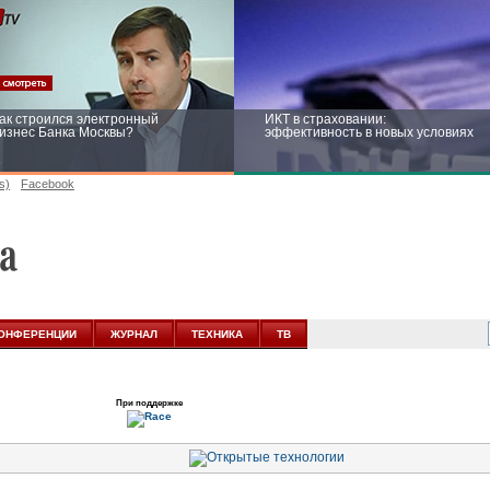
ак строился электронный
ИКТ в страховании:
изнес Банка Москвы?
эффективность в новых условиях
s)
Facebook
ейтинг CNewsInfrastructure 2015:
Информационная безопасность
риглашаем участвовать
бизнеса и госструктур: развитие в
новых условиях
ОНФЕРЕНЦИИ
ЖУРНАЛ
ТЕХНИКА
ТВ
При поддержке