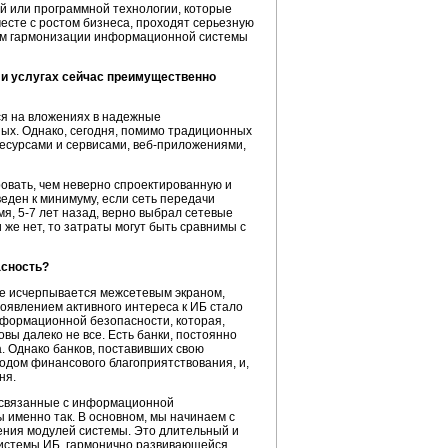
ой или программной технологии, которые
есте с ростом бизнеса, проходят серьезную
ссом гармонизации информационной системы
 и услугах сейчас преимущественно
ся на вложениях в надежные
ых. Однако, сегодня, помимо традиционных
есурсами и сервисами,
веб-приложениями,
овать, чем неверно спроектированную и
еден к минимуму, если сеть передачи
мя,
5-7 лет назад,
верно выбрал сетевые
же нет, то затраты могут быть сравнимы с
асность?
не исчерпывается межсетевым экраном,
оявлением активного интереса к ИБ стало
информационной безопасности, которая,
вы далеко не все. Есть банки, постоянно
 Однако банков, поставивших свою
одом финансового благоприятствования, и,
ня.
и, связанные с информационной
ы именно так. В основном, мы начинаем с
ения модулей системы. Это длительный и
истемы ИБ,
гармонично развивающейся