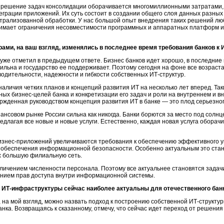
в решение задач консолидации оборачивается многомиллионными затратами, 
еграции приложений. Их суть состоит в создании общего слоя данных разны
трализованной обработки. У нас большой опыт внедрения таких решений лю
нимает ограничения несовместимости программных и аппаратных платформ и
рами, на ваш взгляд, изменялись в последнее время требования банков к 
уже отметил в предыдущем ответе. Бизнес банков идет хорошо, в последние г
бильна и государство ее поддерживает. Поэтому сегодня на фоне все возраст
водительности, надежности и гибкости собственных
ИТ-структур.
наличия четких планов и концепций развития ИТ на несколько лет вперед. Т
нных
бизнес-целей
банка и конкретизации его задач и роли на внутреннем и 
ержденная руководством концепция развития ИТ в банке — это плод серьезно
ансовом рынке России сильна как никогда. Банки борются за место под солнц
едлагая все новые и новые услуги. Естественно, каждая новая услуга оборачи
изнес-приложений
увеличиваются требования к обеспечению эффективного 
 обеспечения информационной безопасности. Особенно актуальным это стан
х большую филиальную сеть.
величением численности персонала. Поэтому все актуальнее становятся зада
ением прав доступа внутри информационной системы.
ю
ИТ-инфраструктуры
сейчас наиболее актуальны для отечественного бан
на мой взгляд, можно назвать подход к построению собственной
ИТ-структу
нка. Возвращаясь к сказанному, отмечу, что сейчас идет переход от решени