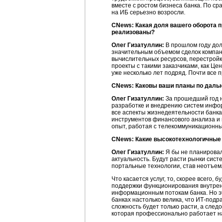
вместе с ростом бизнеса банка. По с
на ИБ
серьезно возросли.
CNews: Какая доля вашего оборота 
реализованы?
Олег Гизатуллин:
В прошлом году дол
значительным объемом сделок компани
вычислительных ресурсов, перестройк
проекты с такими заказчиками, как Ц
уже несколько лет подряд. Почти все 
CNews: Каковы ваши планы по даль
Олег Гизатуллин:
За прошедший год н
разработке и внедрению систем инфор
все аспекты жизнедеятельности банка
инструментов финансового анализа и 
опыт, работая с телекоммуникационны
CNews: Какие высокотехнологичные 
Олег Гизатуллин:
Я бы не планирова
актуальность. Будут расти рынки си
портальные технологии, став неотъе
Что касается услуг, то, скорее всего, 
поддержки функционирования внутре
информационным потокам банка. Но эт
банках настолько велика, что
ИТ-подр
сложность будет только расти, а след
которая профессионально работает н