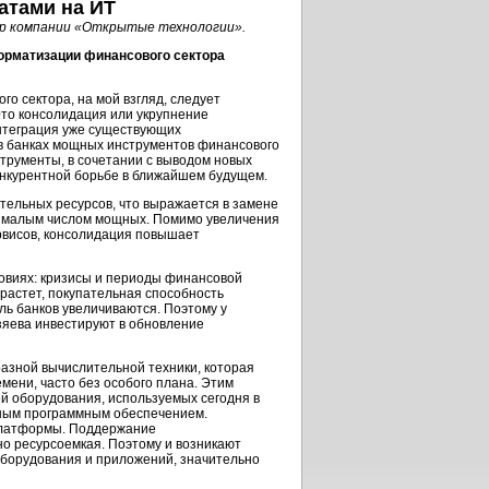
атами на ИТ
ор компании «Открытые технологии».
орматизации финансового сектора
 сектора, на мой взгляд, следует
Это консолидация или укрупнение
интеграция уже существующих
в банках мощных инструментов финансового
струменты, в сочетании с выводом новых
конкурентной борьбе в ближайшем будущем.
тельных ресурсов, что выражается в замене
в малым числом мощных. Помимо увеличения
рвисов, консолидация повышает
ловиях: кризисы и периоды финансовой
растет, покупательная способность
ль банков увеличиваются. Поэтому у
зяева инвестируют в обновление
азной вычислительной техники, которая
мени, часто без особого плана. Этим
й оборудования, используемых сегодня в
дным программным обеспечением.
платформы. Поддержание
но ресурсоемкая. Поэтому и возникают
оборудования и приложений, значительно