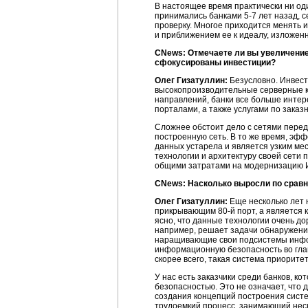
В настоящее время практически ни од
принимались банками
5-7 лет
назад, с
проверку. Многое приходится менять 
и приближением ее к идеалу, изложенн
CNews: Отмечаете ли вы увеличение
сфокусированы инвестиции?
Олег Гизатуллин:
Безусловно. Инвест
высокопроизводительные серверные к
направлений, банки все больше инте
порталами, а также услугами по зак
Сложнее обстоит дело с сетями перед
построенную сеть. В то же время, эф
данных устарела и является узким ме
технологии и архитектуру своей сети 
общими затратами на модернизацию 
CNews: Насколько выросли по сравн
Олег Гизатуллин:
Еще несколько лет 
прикрывающим
80-й порт,
а является 
ясно, что данные технологии очень д
например, решает задачи обнаружения 
наращивающие свои подсистемы инфор
информационную безопасность во глав
скорее всего, такая система приорите
У нас есть заказчики среди банков, к
безопасностью. Это не означает, что 
создания концепций построения сист
трудоемкий процесс, занимающий нес