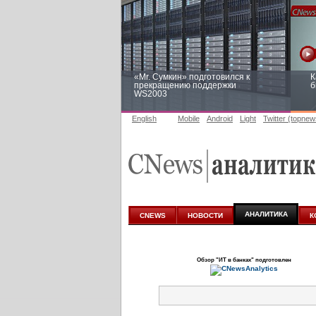
«Mr. Сумкин» подготовился к
К
прекращению поддержки
б
WS2003
English
Mobile
Android
Light
Twitter (topnew
Заоблачная оптимизация: как
Р
Faberlic изменил подход к
п
аналитике
АНАЛИТИКА
CNEWS
НОВОСТИ
К
Обзор
"ИТ в банках"
подготовлен