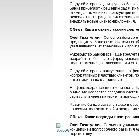
С другой стороны, для крупных банко
банки прибегают к решению задач инт
этими данными и их последующей цен
облегчает интеграцию приложений, с
внедрять новые бизнес-приложения.
CNews: Как и в связи с какими факто
Олег Гизатуллин:
Основной фактор я 
предвидится, банковская система ста
увеличиваются их требования к произ
Руководство банков все чаще требует 
разработать без ясно сформулирова
подготовленная, согласованная и утв
С другой стороны, конкуренция на фин
корпоративных и частных клиентов, пр
затратами на их выполнение.
На фоне возрастающего количества
б
внимание уделяется созданию систем
свои услуги через интернет и имеющи
Развитие банков связано также и с у
записями пользователей и разгранич
CNews: Какие подходы к построени
Олег Гизатуллин:
Самым актуальным, 
концепцией долгосрочного развития ба
перспективу.