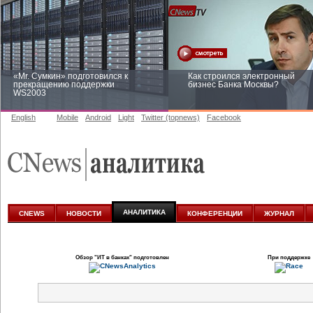
«Mr. Сумкин» подготовился к
Как строился электронный
прекращению поддержки
бизнес Банка Москвы?
WS2003
English
Mobile
Android
Light
Twitter (topnews)
Facebook
Заоблачная оптимизация: как
Рейтинг CNewsInfrastructure 20
Faberlic изменил подход к
приглашаем участвовать
аналитике
АНАЛИТИКА
CNEWS
НОВОСТИ
КОНФЕРЕНЦИИ
ЖУРНАЛ
Обзор
"ИТ в банках"
подготовлен
При поддержке