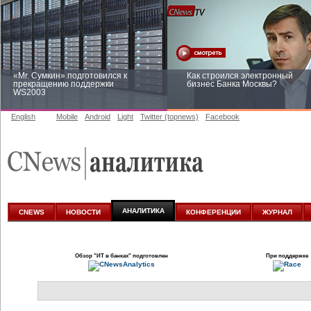
«Mr. Сумкин» подготовился к
Как строился электронный
прекращению поддержки
бизнес Банка Москвы?
WS2003
English
Mobile
Android
Light
Twitter (topnews)
Facebook
Заоблачная оптимизация: как
Рейтинг CNewsInfrastructure 20
Faberlic изменил подход к
приглашаем участвовать
аналитике
АНАЛИТИКА
CNEWS
НОВОСТИ
КОНФЕРЕНЦИИ
ЖУРНАЛ
Обзор
"ИТ в банках"
подготовлен
При поддержке