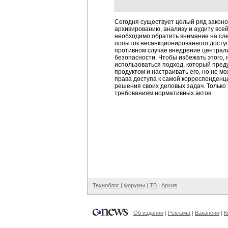
Сегодня существует целый ряд законо
архивированию, анализу и аудиту все
необходимо обратить внимание на сл
попыток несанкционированного доступ
противном случае внедрение централи
безопасности. Чтобы избежать этого,
использоваться подход, который пред
продуктом и настраивать его, но не 
права доступа к самой корреспонденц
решения своих деловых задач. Только
требованиям нормативных актов.
Техноблог
|
Форумы
|
ТВ
|
Архив
Об издании
|
Реклама
|
Вакансии
|
К