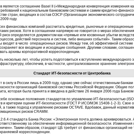
 является соглашение Basel II («Международная конвергенция измерения ка
требований к национальным банковским системам и самим кредитно-финансов
нстве стран, входящих в состав ОЭСР (Организации экономического сотруднич
2009 году.
сех финансовых компаний рассчитать кредитные, рыночные и операционные 
таких рисков. Хотя в соглашении напрямую не говорится о мерах обеспечени
 риск определяется документом как «прямые или косвенные убытки вследст
цессов, действий персонала и систем, либо внешних событий». Таким образо
входят в число операционных рисков. Между тем, об эффективной системе 
 сохраняет все входящие и исходящие сообщения. Другими словами, соглашен
вать архивы корпоративной корреспонденции.
сть несколько лет, чтобы успеть подготовиться к вступлению международного 
раструктуру, обеспечив, в частности, централизованное хранение электрон
Стандарт ИТ-безопасности от Центробанка
ят в силу в России лишь в 2009 году, однако уже сейчас отечественным банка
сности организаций банковской системы Российской Федерации. Общие пол
кта, которая была принята и введена в действие 26 января 2006 года Банком
ебе основные положения стандартов по управлению ИТ-безопасностью (ISO 
в и критерии оценки ИТ-безопасности (ГОСТ Р ИСО/МЭК 15408-1-2-3). Свое 
ей, а также подход к управлению рисками OCTAVE. Вдобавок, данный нормати
ормационных рисков CRAMM.
.2.6.4 стандарта Банка России: «Электронная почта должна архивироваться. 
 ответственному за обеспечение информационной безопасности. Изменения в 
ичен». Таким образом, стандарт ЦБ требует от финансовых организаций не 
охраняемой корреспонденции.