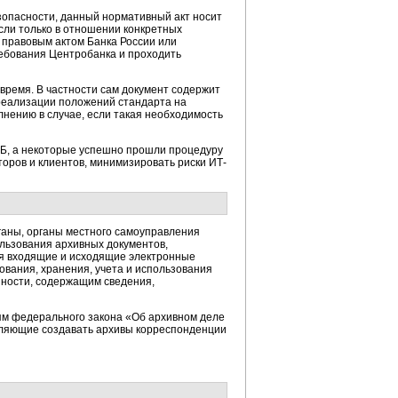
езопасности, данный нормативный акт носит
сли только в отношении конкретных
правовым актом Банка России или
ребования Центробанка и проходить
 время. В частности сам документ содержит
 реализации положений стандарта на
лнению в случае, если такая необходимость
ЦБ, а некоторые успешно прошли процедуру
оров и клиентов, минимизировать риски ИТ-
ганы, органы местного самоуправления
ользования архивных документов,
тся входящие и исходящие электронные
вания, хранения, учета и использования
нности, содержащим сведения,
ям федерального закона «Об архивном деле
оляющие создавать архивы корреспонденции