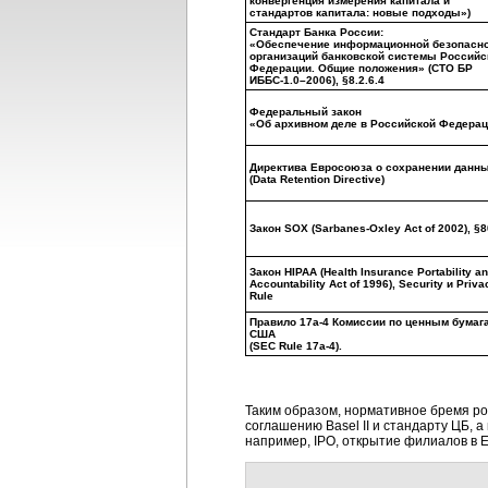
конвергенция измерения капитала и
стандартов капитала: новые подходы»)
Стандарт Банка России:
«Обеспечение информационной безопасн
организаций банковской системы Российс
Федерации. Общие положения» (СТО БР
ИББС-1.0–2006), §8.2.6.4
Федеральный закон
«Об архивном деле в Российской Федера
Директива Евросоюза о сохранении данн
(Data Retention Directive)
Закон SOX (Sarbanes-Oxley Act of 2002), §
Закон HIPAA (Health Insurance Portability a
Accountability Act of 1996), Security и Priva
Rule
Правило 17а-4 Комиссии по ценным бумаг
США
(SEC Rule 17a-4).
Таким образом, нормативное бремя ро
соглашению Basel II и стандарту ЦБ,
например, IPO, открытие филиалов в ЕС