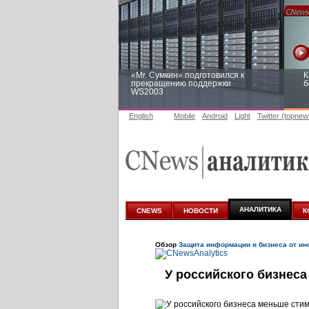
«Mr. Сумкин» подготовился к
К
прекращению поддержки
б
WS2003
English
Mobile
Android
Light
Twitter (topnew
Заоблачная оптимизация: как
Р
Faberlic изменил подход к
п
аналитике
АНАЛИТИКА
CNEWS
НОВОСТИ
К
Обзор
Защита информации и бизнеса от ин
У российского бизнес