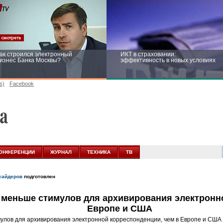
ак строился электронный
ИКТ в страховании:
изнес Банка Москвы?
эффективность в новых условиях
s)
Facebook
ейтинг CNewsInfrastructure 2015:
Информационная безопасность
риглашаем участвовать
бизнеса и госструктур: развитие в
новых условиях
ОНФЕРЕНЦИИ
ЖУРНАЛ
ТЕХНИКА
ТВ
сайдеров
подготовлен
а меньше стимулов для архивирования электронн
Европе и США