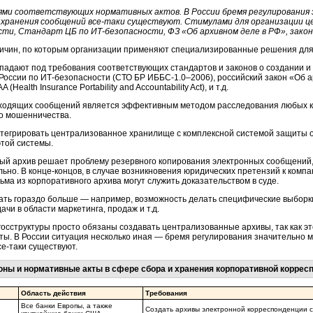
ями соответствующих нормативных актов. В России бремя регулирования 
и хранения сообщений все-таки существуют. Стимулами для организации 
сти, Стандарт ЦБ по ИТ-безопасности, ФЗ «Об архивном деле в РФ», закон
ичин, по которым организации применяют специализированные решения для
падают под требования соответствующих стандартов и законов о создании и 
 России по ИТ-безопасности (СТО БР ИББС-1.0–2006), российский закон «Об 
(Health Insurance Portability and Accountability Act), и т.д.
исходящих сообщений является эффективным методом расследования любых к
о мошенничества.
интегрировать централизованное хранилище с комплексной системой защиты 
той системы.
ый архив решает проблему резервного копирования электронных сообщений,
ьно. В конце-концов, в случае возникновения юридических претензий к комп
ма из корпоративного архива могут служить доказательством в суде.
зать гораздо больше — например, возможность делать специфические выбор
чи в области маркетинга, продаж и т.д.
госструктуры просто обязаны создавать централизованные архивы, так как э
ы. В России ситуация несколько иная — бремя регулирования значительно мя
е-таки существуют.
оны и нормативные акты в сфере сбора и хранения корпоративной коррес
Область действия
Требования
Все банки Европы, а также
Создать архивы электронной корреспонденции 