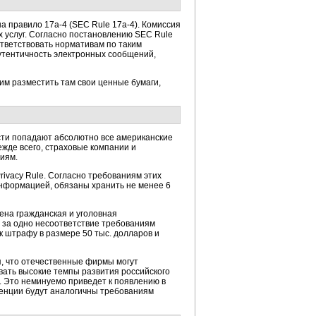
 правило 17а-4 (SEC Rule 17a-4). Комиссия
 услуг. Согласно постановлению SEC Rule
ответствовать нормативам по таким
утентичность электронных сообщений,
м разместить там свои ценные бумаги,
ьности попадают абсолютно все американские
жде всего, страховые компании и
иям.
rivacy Rule. Согласно требованиям этих
информацией, обязаны хранить не менее 6
ена гражданская и уголовная
 за одно несоответствие требованиям
к штрафу в размере 50 тыс. долларов и
я, что отечественные фирмы могут
вать высокие темпы развития российского
 Это неминуемо приведет к появлению в
денции будут аналогичны требованиям