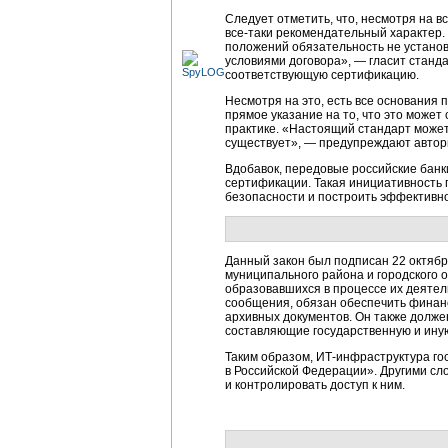
Следует отметить, что, несмотря на 
все-таки рекомендательный характер.
положений обязательность не устано
условиями договора», — гласит станд
соответствующую сертификацию.
Несмотря на это, есть все основания 
прямое указание на то, что это може
практике. «Настоящий стандарт может 
существует», — предупреждают автор
Вдобавок, передовые российские банк
сертификации. Такая инициативность 
безопасности и построить эффективн
Данный закон был подписан 22 октябр
муниципального района и городского о
образовавшихся в процессе их деятел
сообщения, обязан обеспечить финанс
архивных документов. Он также долже
составляющие государственную и ину
Таким образом, ИТ-инфраструктура г
в Российской Федерации». Другими с
и контролировать доступ к ним.