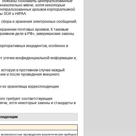
обязаны создавать централизованные
значительно мягче, хотя некоторые
централизованных архивов корпоративной
ы SOX и HIPAA.
 сбора и хранения электронных сообщений.
хранении почтовых архивов. К таковым
архивном деле в РФ», американские законы
орпоративных инцидентов, особенно в
от утечек конфиденциальной информации и,
 которую в противном случае каждый
ании и после проведения внешнего
ки из хранилища корреспонденции
того требуют соответствующие
гче, хотя некоторые законы и стандарты в
понденции
с возможностью проведения аналитических выборок