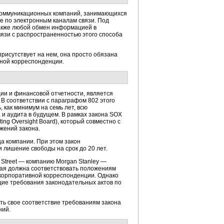
лекоммуникационных компаний, занимающихся
е по электронным каналам связи. Под
также любой обмен информацией в
язи с распространенностью этого способа
рисутствует на нем, она просто обязана
нной корреспонденции.
ии и финансовой отчетности, является
 В соответствии с параграфом 802 этого
как минимум на семь лет, всю
и аудита в будущем. В рамках закона SOX
g Oversight Board), который совместно с
жений закона.
а компании. При этом закон
 лишение свободы на срок до 20 лет.
 Street — компанию Morgan Stanley —
рая должна соответствовать положениям
 корпоративной корреспонденции. Однако
ие требования законодательных актов по
ть свое соответствие требованиям закона
ний.