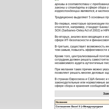
архивы в соответствии с требовани
законы и стандарты в сфере сбора 
корреспонденции являются, в частно
Традиционно выделяют 5 основных пр
Во-первых, некоторые организации по
относятся, например, стандарт Банка
SOX (Sarbanes-Oxley Act of 2002) и HIPAA 
Во-вторых, анализ всех входящих и 
сфере ИТ-безопасности и финансовог
В-третьих, существует возможность 
тем самым, повысить эффективности э
Кроме того, централизованный почтов
сотрудник должен решать самостоятел
независимого аудита аутентичные пись
При желании таких причин можно ука
позволяет решать многие деловые зада
В странах Евросоюза и США бизнес и 
законодательные или нормативные акт
сфере сбора и хранения сообщений вс
Зак
Название
Соглашение Basel II («Международная