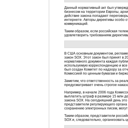
Данный нормативный акт был утвержде
бизнесом на территории Европы, архи
действие закона попадают переговор
интернете. Авторы директивы особо о
коммуникаций.
Таким образом, если российская теле
удовлетворить требованиям директив
В США основным документом, регламе
закон SOX. Этот закон был принят в 2
нормативного документа каждая публи
используемую корреспонденцию и все 
был создан Комитет по надзору за от
Комиссией по ценным бумагам и биржа
Заметим, что ответственность за реа
предусматривает очень строгое наказ
Например, в начале 2006 года Комисс
выплатить штраф в размере 15 млн до
закона SOX. На сегодняшний день эт
представители регулирующего органа
сохранению электронных писем, могут
Таким образом, представители россий
SOX и, следовательно, организовать 