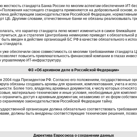
всю жесткость стандарта Банка России по многим аспектам обеспечения ИТ-б
 «Положения настоящего стандарта применяются на добровольной основе, е
влена действующим законодательством Российской Федерации, нормативным 
арт ЦБ. Другими словами, отечественные банки не обязаны реализовывать т
полагать, что характер стандарта легко может измениться в самое ближайшее
т случиться, да и стратегия Центробанка неминуемо приведет к обязательной
быть введен в действие организаций БС РФ в качестве обязательного к испо
ы стандарта.
и уже обеспечили свою совместимость со многими требованиями стандарта 
позволяет повысить привлекательность финансовой компании в глазах инвест
о управляемую ИТ-инфраструктуру.
ФЗ «Об архивном деле в Российской Федерации»
я 2004 года Президентом РФ. Согласно его положениям, государственные ор
круга обязаны создавать архивы для хранения, комплектования, учета и исп
ьности. Более того, владелец архивных документов, к числу которых относя
овые, материально-технические и иные условия, необходимые для комплекто
н ограничить доступ к архивным документам, независимо от их форм собстве
ю охраняемую законодательством Российской Федерации тайну.
осударственной организации должна обязательно соответствовать требовани
ловами, должны быть внедрены соответствующие технические решения, позв
Директива Евросоюза о сохранении данных