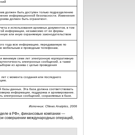
ений
хив должен быть доступен только подразделению
печение информационной безопасности. Изменения
архива должен быть ограничен».
учета и использования архивных документов, в том
 этой информации, независимо от ее формы
венную или иную охраняемую законодательством
ного года всю информацию, передаваемую по
ы по мобильным и проводным телефонам,
ии минимум семи лет электронную корпоративную
аутентичность электронных сообщений, а также
ыборки из архива с целью проведения
 лет с момента создания или последнего
ацию.
й базы данных. Эта база должна соответствовать
проверка информации, поддержка и архивирование.
ть электронных сообщений, сохраняемых в базе.
Источник: CNews Analytics, 2006
м деле в РФ», финансовые компании —
 при совершении международных операций,