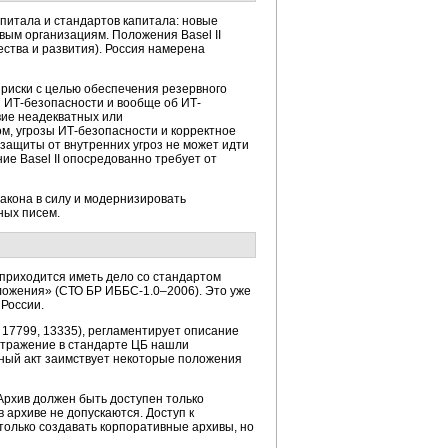
питала и стандартов капитала: новые
ым организациям. Положения Basel II
ества и развития). Россия намерена
риски с целью обеспечения резервного
я ИТ-безопасности и вообще об ИТ-
вие неадекватных или
м, угрозы ИТ-безопасности и корректное
защиты от внутренних угроз не может идти
ие Basel II опосредованно требует от
закона в силу и модернизировать
ных писем.
м приходится иметь дело со стандартом
ожения» (СТО БР ИББС-1.0–2006). Это уже
 России.
17799, 13335), регламентирует описание
отражение в стандарте ЦБ нашли
вный акт заимствует некоторые положения
Архив должен быть доступен только
архиве не допускаются. Доступ к
только создавать корпоративные архивы, но