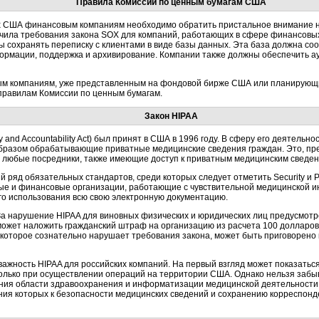
Правила Комиссии по ценным бумагам США
х США финансовым компаниям необходимо обратить пристальное внимание на
очила требования закона SOX для компаний, работающих в сфере финансовых
 сохранять переписку с клиентами в виде базы данных. Эта база должна со
формации, поддержка и архивирование. Компании также должны обеспечить а
ым компаниям, уже представленным на фондовой бирже США или планирующи
правилам Комиссии по ценным бумагам.
Закон HIPAA
lity and Accountability Act) был принят в США в 1996 году. В сферу его деятел
бразом обрабатывающие приватные медицинские сведения граждан. Это, пре
е любые посредники, также имеющие доступ к приватным медицинским сведен
й ряд обязательных стандартов, среди которых следует отметить Security и P
вые и финансовые организации, работающие с чувствительной медицинской 
го использования всю свою электронную документацию.
За нарушение HIPAA для виновных физических и юридических лиц предусмотр
может наложить гражданский штраф на организацию из расчета 100 долларов
 которое сознательно нарушает требования закона, может быть приговорено 
важность HIPAA для российских компаний. На первый взгляд может показатьс
только при осуществлении операций на территории США. Однако нельзя забы
ания области здравоохранения и информатизации медицинской деятельности.
ания которых к безопасности медицинских сведений и сохранению корреспон