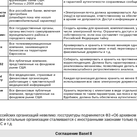
крупнейшие банки США
и гарантией аутентичности сохраняемых сообщ
(в России с 2009 года)
Все российские банки, включая
ости
«Электронная почта должна архивироваться. Ар
Центробанк
кой
(лицу) в организации, ответственному за обес
(стандарт пока что носит
в архиве не допускаются. Доступ к информации 
рекомендательный характер)
Все государственные органы,
Создать архивы для хранения, комплектования, 
органы местного самоуправления
числе электронной почты. Ограничить доступ к
ции»
муниципального района и
собственности, если она составляет государст
городского округа
Российской Федерации тайну.
Все телекоммуникационные
Архивировать и хранить в течение минимум од
ых
компании, занимающиеся
электронным каналам связи: e-mail, переговор
бизнесом на территории
факсимильные документы и т.д.
Евросоюза
Собирать, архивировать и хранить на протяжен
Все публичные компании,
корреспонденцию. Должна быть гарантирована 
802
представленные на фондовом
реализованы механизмы, позволяющие делать в
рынке США
полномасштабного ретроспективного анализа.
Все медицинские, страховые и
nd
финансовые организации,
Каждая организация должна хранить не менее 6
cy
работающие с чувствительной
использования всю свою электронную документ
медицинской информацией
ам
Все финансовые публичные
Хранить переписку с клиентами в виде отдельно
компании, представленные на
нормативам по таким параметрам, как поиск и 
фондовом рынке США
Вдобавок, должна быть обеспечена аутентичнос
ссийских организаций невелико: госструктуры подчиняются ФЗ «Об архивно
 а все остальные организации сталкиваются с иностранными законами только
 и т.д.
Соглашение Basel II