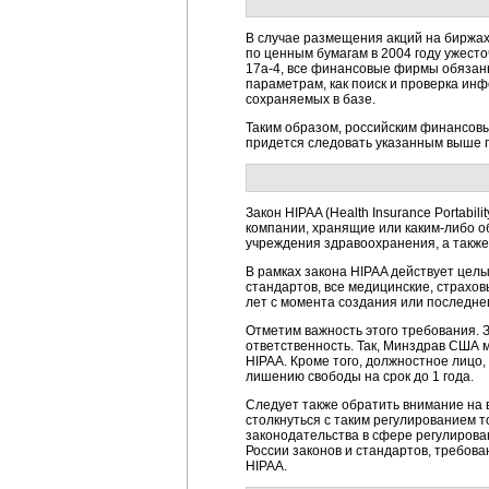
В случае размещения акций на биржа
по ценным бумагам в 2004 году ужест
17a-4, все финансовые фирмы обязаны
параметрам, как поиск и проверка ин
сохраняемых в базе.
Таким образом, российским финансов
придется следовать указанным выше 
Закон HIPAA (Health Insurance Portabi
компании, хранящие или каким-либо о
учреждения здравоохранения, а такж
В рамках закона HIPAA действует целы
стандартов, все медицинские, страхо
лет с момента создания или последне
Отметим важность этого требования. 
ответственность. Так, Минздрав США 
HIPAA. Кроме того, должностное лицо,
лишению свободы на срок до 1 года.
Следует также обратить внимание на 
столкнуться с таким регулированием 
законодательства в сфере регулиров
России законов и стандартов, требов
HIPAA.