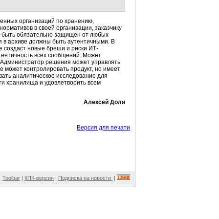
венных организаций по хранению,
ормативов в своей организации, заказчику
н быть обязательно защищен от любых
я в архиве должны быть аутентичными. В
е создаст новые бреши и риски ИТ-
утентичность всех сообщений. Может
. Администратор решения может управлять
е может контролировать продукт, но имеет
вать аналитическое исследование для
ти хранилища и удовлетворить всем
Алексей Доля
Версия для печати
Toolbar
|
КПК-версия
|
Подписка на новости
|