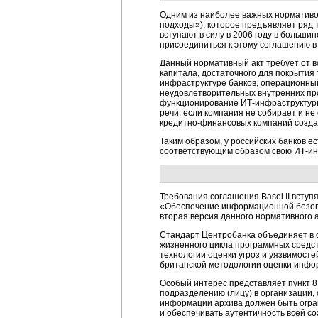
Одним из наиболее важных нормативов
подходы»), которое предъявляет ряд 
вступают в силу в 2006 году в больши
присоединиться к этому соглашению в 
Данный нормативный акт требует от в
капитала, достаточного для покрытия 
инфраструктуре банков, операционный
неудовлетворительных внутренних про
функционирование ИТ-инфраструктуры 
речи, если компания не собирает и не
кредитно-финансовых компаний созда
Таким образом, у российских банков е
соответствующим образом свою ИТ-инф
Требования соглашения Basel II вступ
«Обеспечение информационной безопа
вторая версия данного нормативного а
Стандарт Центробанка объединяет в с
жизненного цикла программных средст
технологии оценки угроз и уязвимост
британской методологии оценки инф
Особый интерес представляет пункт 8
подразделению (лицу) в организации,
информации архива должен быть огран
и обеспечивать аутентичность всей с