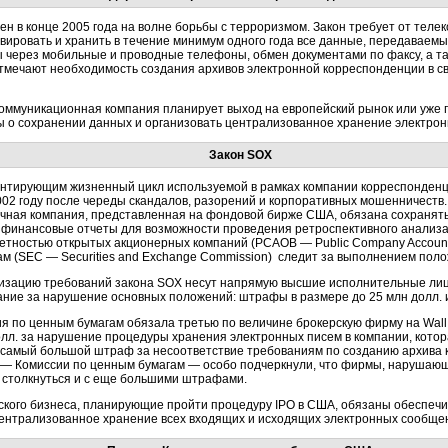
н в конце 2005 года на волне борьбы с терроризмом. Закон требует от те
вировать и хранить в течение минимум одного года все данные, передаваемы
ы через мобильные и проводные телефоны, обмен документами по факсу, а 
тмечают необходимость создания архивов электронной корреспонденции в св
коммуникационная компания планирует выход на европейский рынок или уже п
ы о сохранении данных и организовать централизованное хранение электро
Закон SOX
нтирующим жизненный цикл используемой в рамках компании корреспонденц
002 году после череды скандалов, разорений и корпоративных мошенничеств.
чная компания, представленная на фондовой бирже США, обязана сохранять, 
финансовые отчеты для возможности проведения ретроспективного анализа 
четностью открытых акционерных компаний (PCAOB — Public Company Accountin
м (SEC — Securities and Exchange Commission) следит за выполнением поло
лизацию требований закона SOX несут напрямую высшие исполнительные лиц
ание за нарушение основных положений: штрафы в размере до 25 млн долл. и
ия по ценным бумагам обязала третью по величине брокерскую фирму на Wall
лл. за нарушение процедуры хранения электронных писем в компании, кото
о самый большой штраф за несоответствие требованиям по созданию архива
 — Комиссии по ценным бумагам — особо подчеркнули, что фирмы, нарушающ
 столкнуться и с еще большими штрафами.
ского бизнеса, планирующие пройти процедуру IPO в США, обязаны обеспечи
централизованное хранение всех входящих и исходящих электронных сообще