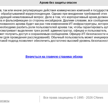
Архив без защиты опасен
в, так или иначе регулирующих действия коммерческих компаний и государст
й обрабатываемой корреспонденции. Однако при внедрении требований этих н
едующий немаловажный вопрос. Дело в том, что корпоративный архив долже
а и фальсификации со стороны инсайдеров. Другими словами, все сообщени
зованного архива будет как раз тем изменением ИТ-инфраструктуры, которо
 необходимо разбить роли пользователей архива так, чтобы гарантировать а
усматривает выделение трех ролей: администратор, офицер и пользователь
может получить доступ к сохраняемым сообщениям. Офицер ИТ-безопасности н
ии (для проведения расследований). Обычный пользователь может иницииро
 такой подход позволяет обеспечить достаточно высокий уровень безопаснос
Вернуться на главную страницу обзора
Все права защищены © 1995 - 2026
CNews
онтакты