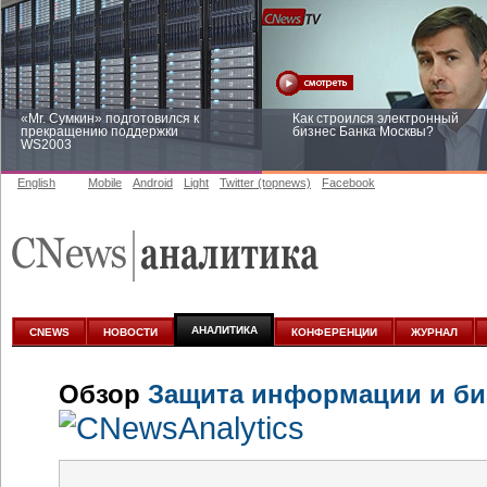
«Mr. Сумкин» подготовился к
Как строился электронный
прекращению поддержки
бизнес Банка Москвы?
WS2003
English
Mobile
Android
Light
Twitter (topnews)
Facebook
Заоблачная оптимизация: как
Рейтинг CNewsInfrastructure 20
Faberlic изменил подход к
приглашаем участвовать
аналитике
АНАЛИТИКА
CNEWS
НОВОСТИ
КОНФЕРЕНЦИИ
ЖУРНАЛ
Обзор
Защита информации и биз