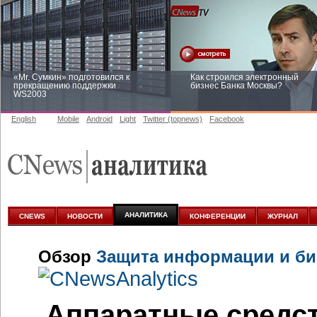
«Mr. Сумкин» подготовился к
Как строился электронный
прекращению поддержки
бизнес Банка Москвы?
WS2003
English
Mobile
Android
Light
Twitter (topnews)
Facebook
Заоблачная оптимизация: как
Рейтинг CNewsInfrastructure 20
Faberlic изменил подход к
приглашаем участвовать
аналитике
АНАЛИТИКА
CNEWS
НОВОСТИ
КОНФЕРЕНЦИИ
ЖУРНАЛ
Обзор
Защита информации и биз
Аппаратные средс