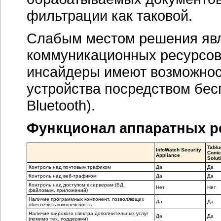
фильтрации как таковой.
Слабым местом решения явл
коммуникационных ресурсов 
инсайдеры имеют возможнос
устройства посредством бесп
Bluetooth).
Функционал аппаратных р
Tablu
InfoWatch Security
Conte
Appliance
Solut
Контроль над почтовым трафиком
Да
Да
Контроль над веб-трафиком
Да
Да
Контроль над доступом к серверам (БД,
Нет
Нет
файловым, приложений)
Наличие программных компонент, позволяющих
Да
Да
обеспечить комплексность
Наличие широкого спектра дополнительных услуг
Да
Да
(помимо тех. поддержки)