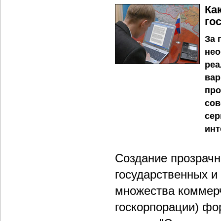
Ка
го
За 
нео
реа
вар
про
сов
сер
инт
Создание прозрач
государственных и
множества коммерч
госкорпорации) фо