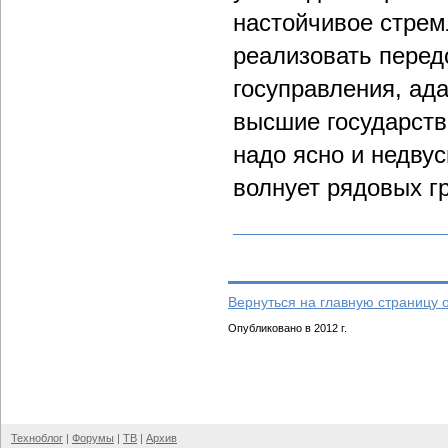
настойчивое стрем
реализовать перед
госуправления, ад
высшие государств
надо ясно и недву
волнует рядовых г
Вернуться на главную страницу 
Опубликовано в 2012 г.
Техноблог
|
Форумы
|
ТВ
|
Архив