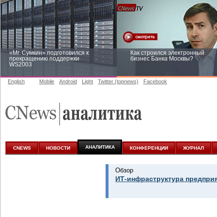
«Mr. Сумкин» подготовился к
Как строился электронный
прекращению поддержки
бизнес Банка Москвы?
WS2003
English
Mobile
Android
Light
Twitter (topnews)
Facebook
Заоблачная оптимизация: как
Рейтинг CNewsInfrastructure 20
Faberlic изменил подход к
приглашаем участвовать
аналитике
АНАЛИТИКА
CNEWS
НОВОСТИ
КОНФЕРЕНЦИИ
ЖУРНАЛ
Обзор
ИТ-инфраструктура предприя