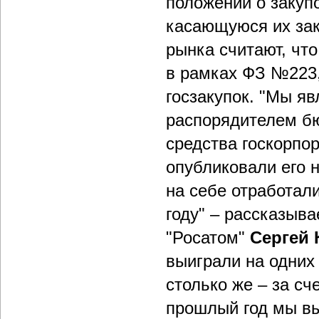
положений о закуп
касающуюся их зак
рынка считают, чт
в рамках ФЗ №223
госзакупок. "Мы я
распорядителем бю
средства госкорпо
опубликовали его 
на себе отработал
году" – рассказыв
"Росатом"
Сергей 
выиграли на одних
столько же – за сч
прошлый год мы вы