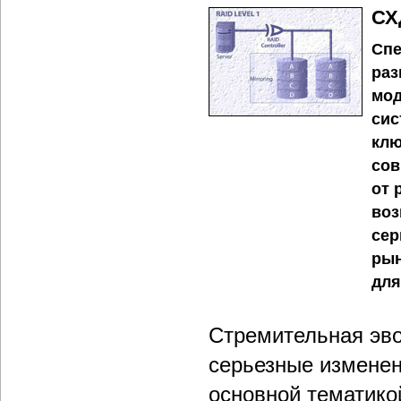
СХ
Спе
раз
мод
сис
клю
сов
от 
воз
сер
рын
для
Стремительная эво
серьезные изменен
основной тематико