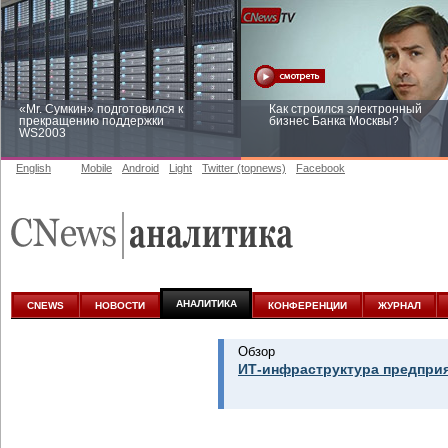
«Mr. Сумкин» подготовился к
Как строился электронный
прекращению поддержки
бизнес Банка Москвы?
WS2003
English
Mobile
Android
Light
Twitter (topnews)
Facebook
Заоблачная оптимизация: как
Рейтинг CNewsInfrastructure 20
Faberlic изменил подход к
приглашаем участвовать
аналитике
АНАЛИТИКА
CNEWS
НОВОСТИ
КОНФЕРЕНЦИИ
ЖУРНАЛ
Обзор
ИТ-инфраструктура предприя