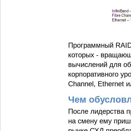
Программный RAID 
которых - вращающ
вычислений для об
корпоративного ур
Channel, Ethernet ил
Чем обуслов
После лидерства п
на смену ему приш
рынке СХД преобл