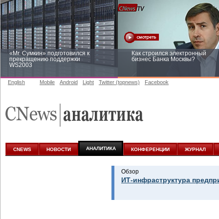
«Mr. Сумкин» подготовился к
Как строился электронный
прекращению поддержки
бизнес Банка Москвы?
WS2003
English
Mobile
Android
Light
Twitter (topnews)
Facebook
Заоблачная оптимизация: как
Рейтинг CNewsInfrastructure 20
Faberlic изменил подход к
приглашаем участвовать
аналитике
АНАЛИТИКА
CNEWS
НОВОСТИ
КОНФЕРЕНЦИИ
ЖУРНАЛ
Обзор
ИТ-инфраструктура предпр