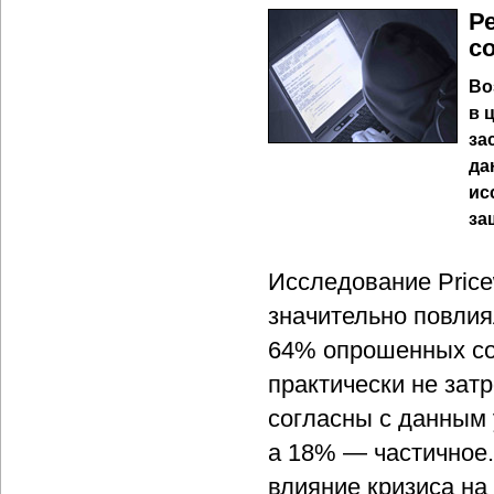
Р
с
Во
в 
за
да
ис
за
Исследование Price
значительно повли
64% опрошенных со
практически не зат
согласны с данным 
а 18% — частичное
влияние кризиса на