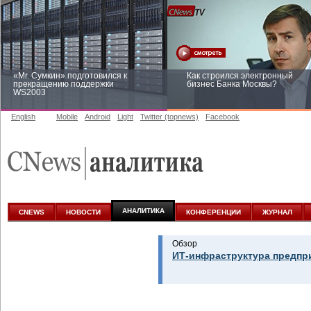
«Mr. Сумкин» подготовился к
Как строился электронный
прекращению поддержки
бизнес Банка Москвы?
WS2003
English
Mobile
Android
Light
Twitter (topnews)
Facebook
Заоблачная оптимизация: как
Рейтинг CNewsInfrastructure 20
Faberlic изменил подход к
приглашаем участвовать
аналитике
АНАЛИТИКА
CNEWS
НОВОСТИ
КОНФЕРЕНЦИИ
ЖУРНАЛ
Обзор
ИТ-инфраструктура предпр