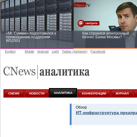
«Mr. Сумкин» подготовился к
Как строился электронный
прекращению поддержки
бизнес Банка Москвы?
WS2003
English
Mobile
Android
Light
Twitter (topnews)
Facebook
Заоблачная оптимизация: как
Рейтинг CNewsInfrastructure 20
Faberlic изменил подход к
приглашаем участвовать
аналитике
АНАЛИТИКА
CNEWS
НОВОСТИ
КОНФЕРЕНЦИИ
ЖУРНАЛ
Обзор
ИТ-инфраструктура предпр