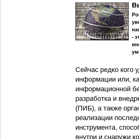
В
Ро
ув
на
- 
ин
ум
Сейчас редко кого 
информации или, к
информационной бе
разработка и внед
(ПИБ), а также орг
реализации последн
инструмента, спосо
внутри и снаружи к