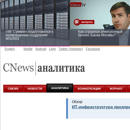
«Mr. Сумкин» подготовился к
Как строился электронный
прекращению поддержки
бизнес Банка Москвы?
WS2003
English
Mobile
Android
Light
Twitter (topnews)
Facebook
Заоблачная оптимизация: как
Рейтинг CNewsInfrastructure 20
Faberlic изменил подход к
приглашаем участвовать
аналитике
АНАЛИТИКА
CNEWS
НОВОСТИ
КОНФЕРЕНЦИИ
ЖУРНАЛ
Обзор
ИТ-инфраструктура предпр