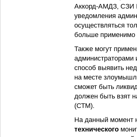
Аккорд-АМДЗ, СЗИ НС
уведомления админ
осуществляться тол
больше применимо п
Также могут приме
администраторами 
способ выявить не
на месте злоумышл
сможет быть ликвид
должен быть взят н
(СТМ).
На данный момент н
технического
монит