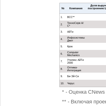
Доля выруч
№
Компания
построению Ц
1.
BCC**
ТехноСерв А/
2.
С*
3.
АйТи
Инфосистемы
4.
Джет
5.
Крок
Computer
6.
Mechanics
Утилекс АйТи
7.
2000
Оптима-
8.
Интеграция
9.
Би-Эй-Си
10.
Черус
* - Оценка CNews 
** - Включая прое