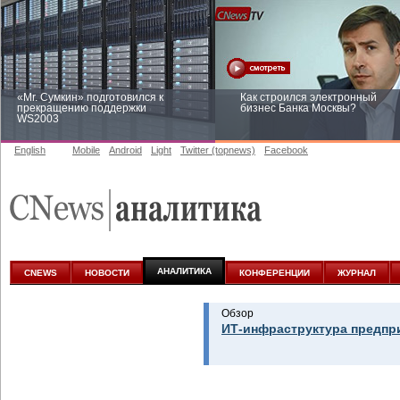
«Mr. Сумкин» подготовился к
Как строился электронный
прекращению поддержки
бизнес Банка Москвы?
WS2003
English
Mobile
Android
Light
Twitter (topnews)
Facebook
Заоблачная оптимизация: как
Рейтинг CNewsInfrastructure 20
Faberlic изменил подход к
приглашаем участвовать
аналитике
АНАЛИТИКА
CNEWS
НОВОСТИ
КОНФЕРЕНЦИИ
ЖУРНАЛ
Обзор
ИТ-инфраструктура предпр