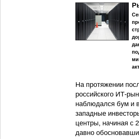
Р
Се
пр
ст
до
да
по
ми
ак
На протяжении посл
российского ИТ-рынк
наблюдался бум и в
западные инвесторы
центры, начиная с 
давно обосновавши