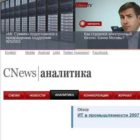
«Mr. Сумкин» подготовился к
Как строился электронный
прекращению поддержки
бизнес Банка Москвы?
WS2003
English
Mobile
Android
Light
Twitter (topnews)
Facebook
Заоблачная оптимизация: как
Рейтинг CNewsInfrastructure 20
Faberlic изменил подход к
приглашаем участвовать
аналитике
АНАЛИТИКА
CNEWS
НОВОСТИ
КОНФЕРЕНЦИИ
ЖУРНАЛ
Обзор
ИТ в промышленности 2007