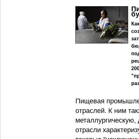
П
бу
Ка
со
за
бю
по
ре
20
"п
ра
Пищевая промышлен
отраслей. К ним та
металлургическую,
отрасли характериз