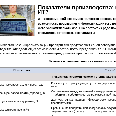
Показатели производства:
ИТ?
ИТ в современной экономике являются основой к
возможность повышения информатизации того ил
и его экономическая база. Она состоит из ряда п
определить готовность компании к ИТ.
мическая база информатизации предприятия представляет собой совокупнос
водства, определяющих возможности и потребности предприятия в ИТ. Можн
ателей — экономический потенциал предприятии/отрасли и использование ИТ
Технико-экономические показатели произ
Показатель
Способ 
Показатели экономического потенциала от
Рост выпуска продукции (услуг) за год в реал
екс производства, % к пред. году
года
Соотношение между величиной сальдированного
вень рентабельности (отрасли), %
— убыток) и себестоимостью реализованной пре
Доля убыточных предприятий среди всех предпр
я убыточных предприятий, %
предприятиям)
Превышение просроченной кредиторской задолж
екс задолженности, %
задолженностью (в процентах от просроченной 