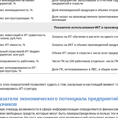
я инновационно-активных
Доля предприятий, выпускавших в отчетном год
дприятий, %
предприятий в отрасли
екс инновационности, %
Доля инновационной продукции в объеме отгруж
Доля затрат на производственное проектирован
екс реструктуризации, %
инновации
Показатели использования ИКТ в производ
екс инвестиций в ИТ-грамотность
Затраты на ИТ-обучение в расчете на одного со
онала, руб./чел.
екс ИТ-емкости, %
Затраты на ИКТ в объеме произведенной проду
льный отраслевой ИТ-бюджет
Объем ИТ-затрат в отрасли к числу всех предпр
дприятия, млн руб.
вооруженность работника, %
Число ПК на 100 работников (отдельно: число ПК
екс интегрированности ИТ-
Доля ПК, интегрированных в ЛВС, в общем коли
раструктуры, %
з этих показателей позволяет судить о том, насколько в настоящий момент 
низировать ИТ-стуктуру.
азатели экономического потенциала предприятий 
азчиков
вую очередь возможности в сфере информатизации определяются финансов
ом свободных средств, которые могут быть перераспределены в пользу тех 
амм и проектов. На рост или снижение этих возможностей указывает индекс