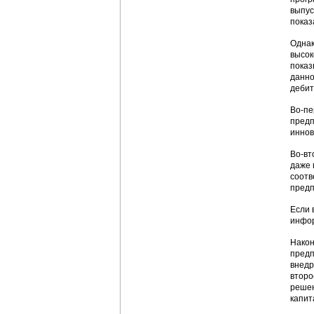
выпус
показ
Однак
высок
показ
данно
дебит
Во-пе
предп
иннов
Во-вт
даже 
соотв
предп
Если 
инфор
Након
предп
внедр
второ
решен
капит