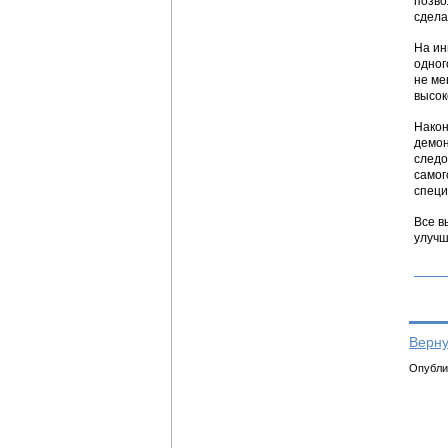
позво
сдела
На ин
одног
не ме
высок
Након
демон
следо
самог
специ
Все в
улучш
Верну
Опублик