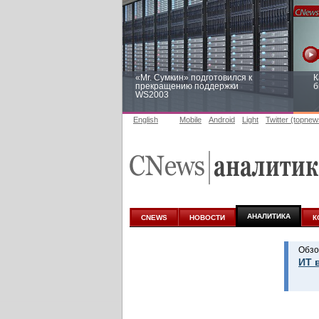
«Mr. Сумкин» подготовился к
К
прекращению поддержки
б
WS2003
English
Mobile
Android
Light
Twitter (topnew
Заоблачная оптимизация: как
Р
Faberlic изменил подход к
п
аналитике
АНАЛИТИКА
CNEWS
НОВОСТИ
К
Обзо
ИТ 