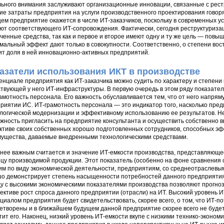
ьного внимания заслуживают организационные инновации, связанные с рест
ие затраты предприятия на услуги производственного проектирования говорят
ем предприятие окажется в числе ИТ-заказчиков, поскольку в современных 
ют соответствующего ИТ-сопровождения. Фактически, сегодня реструктуриз
ченные средства, так как и первое и второе имеют одну и ту же цель — повы
мальный эффект дают только в совокупности. Соответственно, о степени вос
ит доля в ней инновационно-активных предприятий.
азатели использования ИКТ в производстве
енциале предприятия как ИТ-заказчика можно судить по характеру и степени
твующей у него ИТ-инфраструктуры. В первую очередь в этом ряду показател
амотность персонала. Его важность обуславливается тем, что от него напря
риятии ИС. ИТ-грамотность персонала — это индикатор того, насколько пред
логической модернизации и эффективному использованию ее результатов. Н
жность пригласить на предприятие консультанта и осуществить собственно в
ктиве своих собственных хорошо подготовленных сотрудников, способных эф
ущества, даваемые внедренными технологическими средствами.
нее важным считается и значение ИТ-емкости производства, представляюще
цу производимой продукции. Этот показатель (особенно на фоне сравнения 
им по виду экономической деятельности, предприятиям, со среднеотраслевы
о демонстрирует степень насыщенности потребностей данного предприятия 
у с высокими экономическими показателями производства позволяют прогноз
ективе рост спроса данного предприятии (отрасли) на ИТ. Высокий уровень И
циалом предприятия будет свидетельствовать, скорее всего, о том, что ИТ-п
етворены и в ближайшем будущем данной предприятие скорее всего не буде
тит его. Наконец, низкий уровень ИТ-емкости вкупе с низкими технико-эконо