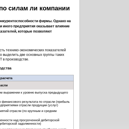
 по силам ли компании
онкурентоспособности фирмы. Однако на
и иного предприятия оказывает влияние
оказателей, которые позволяют
ть технико-экономических показателей
о выделить две основных группы таких
 в производстве.
водства
расчета
расли
ьном выражении к уровню выпуска предыдущего
 финансового результата по отрасли (прибыль
дприятиями отрасли продукции (услуг)
иятий отрасли (по крупным и средним
енности над просроченной дебиторской
дебиторской задолженности)