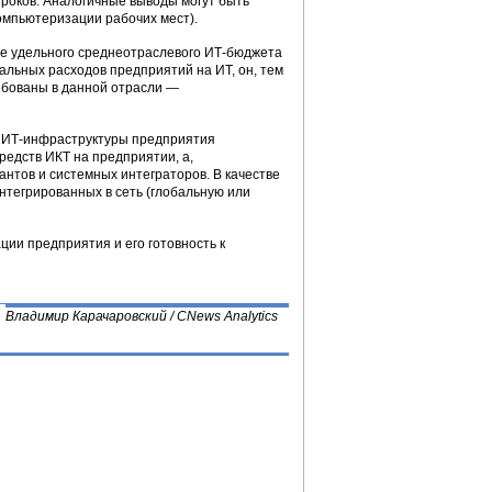
гроков. Аналогичные выводы могут быть
омпьютеризации рабочих мест).
е удельного среднеотраслевого ИТ-бюджета
альных расходов предприятий на ИТ, он, тем
ребованы в данной отрасли —
и ИТ-инфраструктуры предприятия
едств ИКТ на предприятии, а,
тантов и системных интеграторов. В качестве
нтегрированных в сеть (глобальную или
и предприятия и его готовность к
Владимир Карачаровский / CNews Analytics