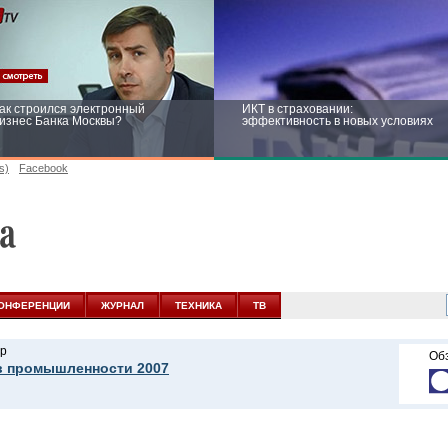
ак строился электронный
ИКТ в страховании:
изнес Банка Москвы?
эффективность в новых условиях
s)
Facebook
ейтинг CNewsInfrastructure 2015:
Информационная безопасность
риглашаем участвовать
бизнеса и госструктур: развитие в
новых условиях
ОНФЕРЕНЦИИ
ЖУРНАЛ
ТЕХНИКА
ТВ
р
Об
в промышленности 2007