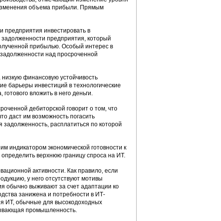
м изменения объема прибыли. Прямым
ти предприятия инвестировать в
 задолженности предприятия, который
полученной прибылью. Особый интерес в
 задолженности над просроченной
а низкую финансовую устойчивость
кие барьеры инвестиций в технологические
 готового вложить в него деньги.
оченной дебиторской говорит о том, что
то даст им возможность погасить
ся задолженность, расплатиться по которой
шим индикатором экономической готовности к
 определить верхнюю границу спроса на ИТ.
вационной активности. Как правило, если
одукцию, у него отсутствуют мотивы
я обычно выживают за счет адаптации ко
дства занижена и потребности в ИТ-
ия ИТ, обычные для высокодоходных
бывающая промышленность.