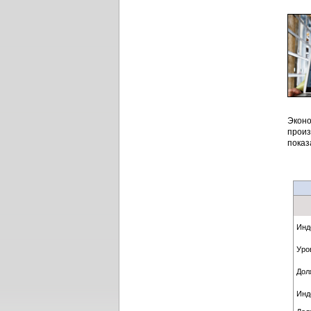
Эконо
произ
показ
Инд
Уро
Дол
Инд