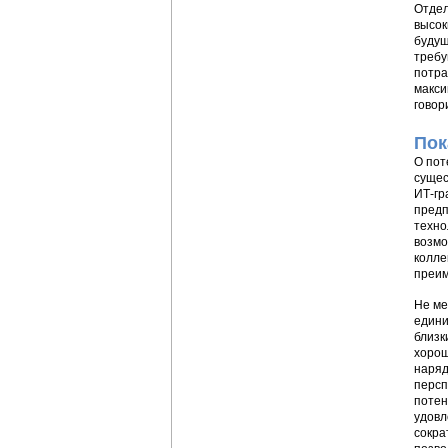
Отдел
высок
будущ
требу
потра
макси
говор
Пок
О пот
сущес
ИТ-гр
предп
техно
возмо
колле
преим
Не ме
едини
близк
хорош
наряд
персп
потен
удовл
сокра