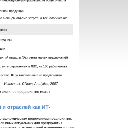
у инновационную продукцию от общего числа
енной продукции
ие в общем объеме затрат на технологические
стве
трудника
кции
иятий отрасли (без учета малых предприятий)
, интегрированных в ЛВС, на 100 работников)
честве ПК, установленных на предприятии
Источник: CNews Analytics, 2007
то или иное предприятие может
и отраслей как ИТ-
о-экономическим положением предприятия,
или иных актуальных для предприятия
 производства, отмечающий изменение уровня