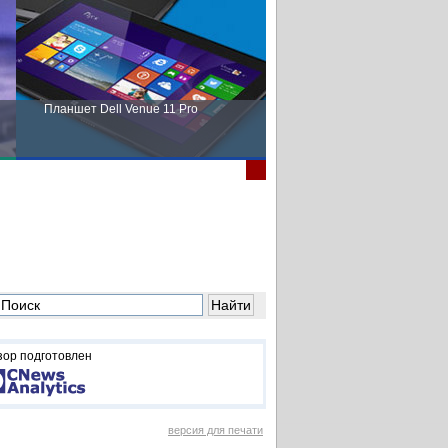
Планшет Dell Venue 11 Pro
Пора выбирать Fujitsu!
зор подготовлен
версия для печати