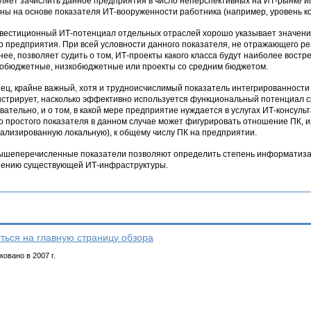
ляет зачислить данное предприятия в число неперспективных на ИТ-рынке и
ны на основе показателя ИТ-вооруженности работника (например, уровень к
вестиционный ИТ-потенциал отдельных отраслей хорошо указывает значени
о предприятия. При всей условности данного показателя, не отражающего ре
нее, позволяет судить о том, ИТ-проекты какого класса будут наиболее вост
обюджетные, низкобюджетные или проекты со средним бюджетом.
ец, крайне важный, хотя и трудноисчислимый показатель интегрированност
стрирует, насколько эффективно используется функциональный потенциал ср
вательно, и о том, в какой мере предприятие нуждается в услугах ИТ-консуль
о простого показателя в данном случае может фигурировать отношение ПК, и
ализированную локальную), к общему числу ПК на предприятии.
ышеперечисленные показатели позволяют определить степень информатизаци
ению существующей ИТ-инфраструктуры.
ться на главную страницу обзора
овано в 2007 г.