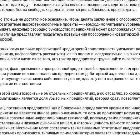
ка от года к году — изменение выпуска является косвенным свидетельство
ателем объема свободных средств является рентабельность производства.
о это еще не достаточное основание, чтобы делать заключение о способнос
озатратные высокотехнологичные проекты — необходимо учитывать уровень
ывает, насколько свободно руководство предприятий может распоряжаться 
м случае представляет показатель превышения просроченной кредиторской
орской.
рвых, само наличие просроченной кредиторской задолженности указывает н
риятия, неспособность рассчитываться по долгам и, следовательно, на высо
ации, в том числе из-за того, что такому предприятию трудно найти инвестора,
орых, факт превышения просроченной кредиторской задолженности над проср
при условии полного погашения предприятиям дебиторской задолженности, ч
етствующую часть своих собственных долгов, однако у него все равно остает
риятие не в состоянии.
в этой связи говорить не об отдельных предприятиях, а об отраслях, то хоро
матизации является доля убыточных предприятий, которая сразу позволяет
ец, потенциал предприятия как ИТ-заказчика определяется уровнем его инно
риятие не является инновационно-активным, то есть не производит новую пр
ения современных информационных технологий, поскольку такие предприяти
степенным и низовым рыночным нишам, в которых ценность гибкости произво
иях нет. Исключение могут составлять так называемые "статусные" внедрен
алоемких производств, типичным примером которых является нефтегазодо