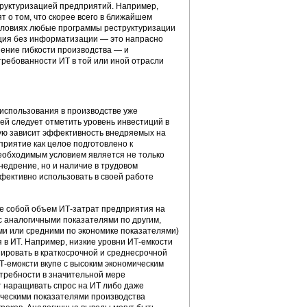
руктуризацией предприятий. Например,
 о том, что скорее всего в ближайшем
условиях любые программы реструктуризации
ация без информатизации — это напрасно
шение гибкости производства — и
требованности ИТ в той или иной отрасли
 использования в производстве уже
ей следует отметить уровень инвестиций в
мую зависит эффективность внедряемых на
приятие как целое подготовлено к
еобходимым условием является не только
недрение, но и наличие в трудовом
фективно использовать в своей работе
е собой объем ИТ-затрат предприятия на
с аналогичными показателями по другим,
ми или средними по экономике показателями)
в ИТ. Например, низкие уровни ИТ-емкости
ировать в краткосрочной и среднесрочной
Т-емоксти вкупе с высоким экономическим
отребности в значительной мере
т наращивать спрос на ИТ либо даже
мическими показателями производства