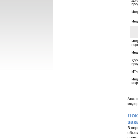
Дол
пре
Инд
Инд
Инд
перс
Инд
Уде
пре
ИТ-
Инд
инф
Анали
модер
Пок
зак
В пер
объем
прогр