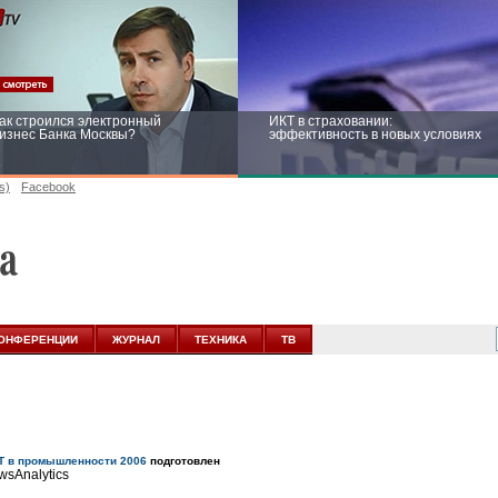
ак строился электронный
ИКТ в страховании:
изнес Банка Москвы?
эффективность в новых условиях
s)
Facebook
ейтинг CNewsInfrastructure 2015:
Информационная безопасность
риглашаем участвовать
бизнеса и госструктур: развитие в
новых условиях
ОНФЕРЕНЦИИ
ЖУРНАЛ
ТЕХНИКА
ТВ
Т в промышленности 2006
подготовлен