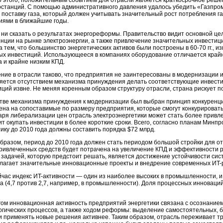
 этого, положительным событием для отрасли является краткосрочное реше
останций. С помощью административного давления удалось убедить «Газпром
 поставку газа, который должен учитывать значительный рост потребления 
иями в ближайшие годы.
 ни сказать о результатах энергореформы. Правительство видит основной 
енции на рынке электроэнергии, а также привлечение значительных инвести
 тем, что большинство энергетических активов были построены в 60-70 гг., 
ых инвестиций. Использующееся в компаниях оборудование отличается кра
а и крайне низким КПД.
ние в отрасли таково, что предприятия не заинтересованы в модернизации и
яется отсутствием механизма принуждения делать соответствующие инвести
иций извне. Не меняя коренным образом структуру отрасли, страна рискует п
стве механизма принуждения к модернизации был выбран принцип конкуренци
ена на сопоставимые по размеру предприятия, которые смогут конкурировать
аря либерализации цен отрасль электроэнергетики может стать более привлек
т окупать инвестиции в более короткие сроки. Всего, согласно планам Минпр
ику до 2010 года должны составить порядка $72 млрд.
образом, период до 2010 года должен стать периодом большой стройки для о
привлеченных средств будет потрачена на увеличение КПД и эффективности р
 задачей, которую предстоит решать, является достижение устойчивости си
лагает значительные инновационные проекты и внедрение современных ИT-
йчас индекс ИT-активности — один из наиболее высоких в промышленности, и
за (4,7 против 2,7, например, в промышленности). Доля процессных инноваци
гом инновационная активность предприятий энергетики связана с осознани
огических процессов, а также ходом реформы: выделение самостоятельных, 
 и применять новые решения активнее. Таким образом, отрасль переживает тр