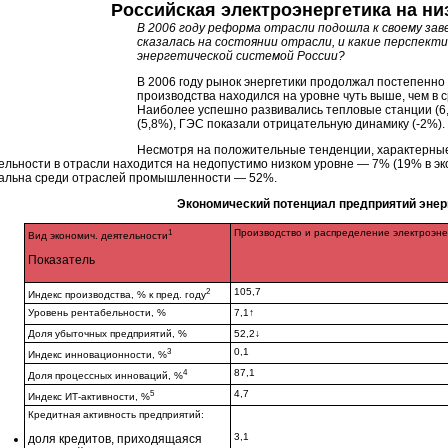
Российская электроэнергетика на ни
В 2006 году реформа отрасли подошла к своему зав
сказалась на состоянии отрасли, и какие перспек
энергетической системой России?
В 2006 году рынок энергетики продолжал постепенн
производства находился на уровне чуть выше, чем в 
Наиболее успешно развивались тепловые станции (6,
(5,8%), ГЭС показали отрицательную динамику (-2%).
Несмотря на положительные тенденции, характерные 
ельности в отрасли находится на недопустимо низком уровне — 7% (19% в эк
альна среди отраслей промышленности — 52%.
Экономический потенциал предприятий энер
1
Производство и распределение электроэнер
Вид экономич. деятельности
Показатель
2
105,7
Индекс производства, % к пред. году
Уровень рентабельности, %
7,1↑
Доля убыточных предприятий, %
52,2↓
3
0,1
Индекс инновационности, %
4
87,1
Доля процессных инноваций, %
5
4,7
Индекс ИТ-активности, %
Кредитная активность предприятий:
3,1
доля кредитов, приходящаяся