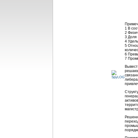
Примеч
1 В со
2 Физич
3 Доля
4 Удел
5 Отно
количе
6 Прев
7 Пром
Вывест
решающ
связан
либера
привле
Структ
генерац
активо
террит
магист
Решени
перехо
промыш
порядке