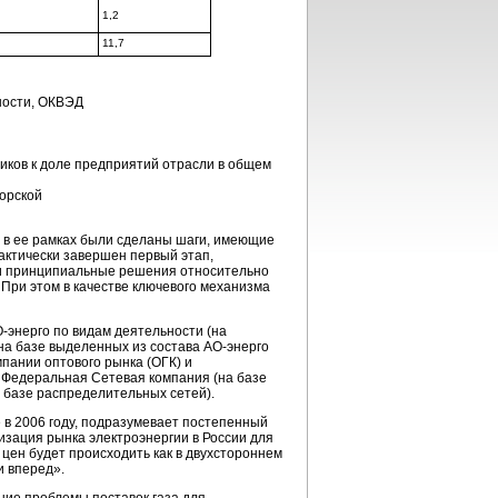
1,2
11,7
ности, ОКВЭД
иков к доле предприятий отрасли в общем
орской
у в ее рамках были сделаны шаги, имеющие
актически завершен первый этап,
ли принципиальные решения относительно
 При этом в качестве ключевого механизма
-энерго по видам деятельности (на
, на базе выделенных из состава АО-энерго
пании оптового рынка (ОГК) и
, Федеральная Сетевая компания (на базе
 базе распределительных сетей).
 в 2006 году, подразумевает постепенный
зация рынка электроэнергии в России для
цен будет происходить как в двухстороннем
и вперед».