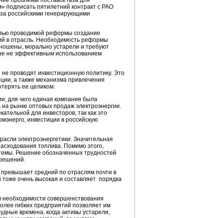
ние проблемы поставок газа для
» подписать пятилетний контракт с РАО
газа российскими генерирующими
целью проводимой реформы создание
ций в отрасль. Необходимость реформы
изношены, морально устарели и требуют
йне не эффективным использованием
 не проводят инвестиционную политику. Это
ции, а также механизма привлечения
отерять ее целиком.
и, для чего единая компания была
 на рынке оптовых продаж электроэнергии.
ательной для инвесторов, так как это
омэнерго, инвестиции в российскую
трасли электроэнергетики. Значительная
асходования топлива. Помимо этого,
стемы. Решение обозначенных трудностей
решений.
 превышает средний по отраслям почти в
й тоже очень высокая и составляет порядка
ем необходимости совершенствования
более гибких предприятий позволяет им
удные времена, когда активы устарели,