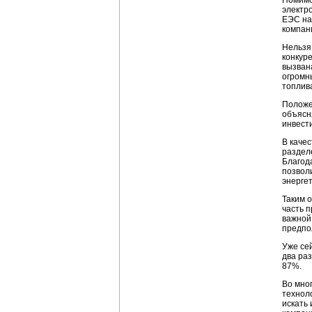
Помимо
электр
ЕЭС на
компан
Нельзя
конкур
вызвана
огромн
топлив
Положе
объясн
инвест
В каче
раздел
Благод
позволи
энергет
Таким 
часть 
важной
предпо
Уже се
два ра
87%.
Во мно
технол
искать