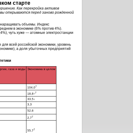
зком старте
ершению. Как перекройка активов
тивы открываются перед заново рожденной
о наращивать объемы. Индекс
среднем в экономике (6% против 4%).
4%), чуть хуже — атомные электростанции
для всей российской экономики, уровень
ономике), а доля убыточных предприятий
гетики
гии, газа и воды
Экономика в целом
7
104,0
7
18,8↑
33,5↓
3,3
52,6
7
2,7
7
55,7