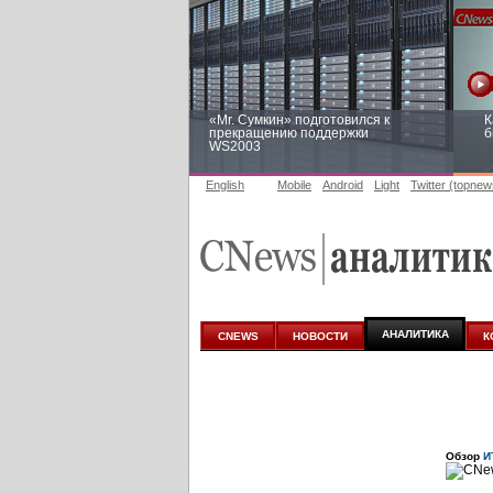
«Mr. Сумкин» подготовился к
К
прекращению поддержки
б
WS2003
English
Mobile
Android
Light
Twitter (topnew
Заоблачная оптимизация: как
Р
Faberlic изменил подход к
п
аналитике
АНАЛИТИКА
CNEWS
НОВОСТИ
К
Обзор
И