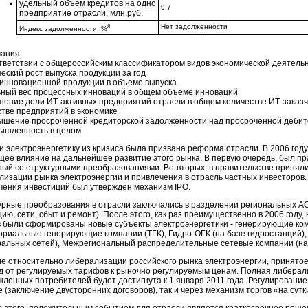
удельный объем кредитов на одно
9,7
предприятие отрасли, млн.руб.
8
Нет задолженности
Индекс задолженности, %
ания:
ответствии с общероссийским классификатором видов экономической деятель
еский рост выпуска продукции за год
 инновационной продукции в объеме выпуска
ьный вес процессных инноваций в общем объеме инноваций
шение доли ИТ-активных предприятий отрасли в общем количестве ИТ-заказч
стве предприятий в экономике
ышение просроченной кредиторской задолженности над просроченной дебит
ышленность в целом
и электроэнергетику из кризиса была призвана реформа отрасли. В 2006 год
ее влияние на дальнейшее развитие этого рынка. В первую очередь, был пр
ный со структурными преобразованиями. Во-вторых, в правительстве приня
лизации рынка электроэнергии и привлечения в отрасль частных инвесторов.
чения инвестиций был утвержден механизм IPO.
урные преобразования в отрасли заключались в разделении региональных АО
ию, сети, сбыт и ремонт). После этого, как раз преимущественно в 2006 году
в были сформированы новые субъекты электроэнергетики - генерирующие ком
ориальные генерирующие компании (ТГК), Гидро-ОГК (на базе гидростанций)
ральных сетей), Межрегиональный распределительные сетевые компании (на
е относительно либерализации российского рынка электроэнергии, принятое
д от регулируемых тарифов к рыночно регулируемым ценам. Полная либерали
ленных потребителей будет достигнута к 1 января 2011 года. Регулирование 
 (заключение двусторонних договоров), так и через механизм торгов «на сутк