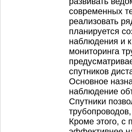
развивать ведо
современных т
реализовать ря
планируется со
наблюдения и 
мониторинга тр
предусматривае
спутников дист
Основное назн
наблюдение объ
Спутники позво
трубопроводов,
Кроме этого, 
эффективнее н