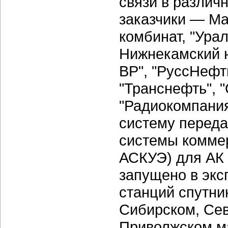
связи в различ
заказчики — Ма
комбинат, "Урал
Нижнекамский 
BP", "РуссНефт
"Транснефть", 
"Радиокомпания
систему переда
системы коммер
АСКУЭ) для АК 
запущено в экс
станций спутни
Сибирском, Се
Приволжском м