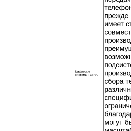
телефон
прежде 
имеет с
совмест
произво
преиму
возможн
подсист
произво
Цифровые
системы TETRA
сбора т
различн
специфи
огранич
благода
могут б
масштаб