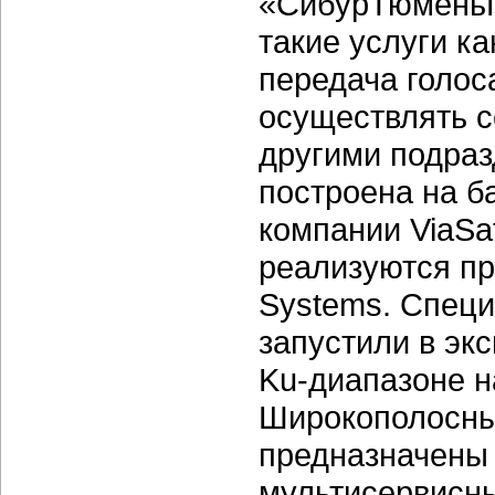
«СибурТюменьГа
такие услуги к
передача голоса
осуществлять 
другими подраз
построена на б
компании ViaSa
реализуются п
Systems. Cпец
запустили в эк
Ku-диапазоне н
Широкополосны
предназначены
мультисервисны