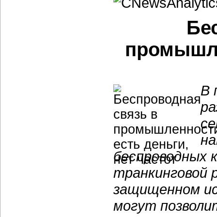
Бе
промышле
В 
ра
се
на
беспроводных 
транкинговой 
защищенном ис
могут позволи