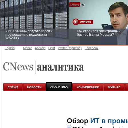
«Mr. Сумкин» подготовился к
Как строился электронный
прекращению поддержки
бизнес Банка Москвы?
WS2003
English
Mobile
Android
Light
Twitter (topnews)
Facebook
Заоблачная оптимизация: как
Рейтинг CNewsInfrastructure 20
Faberlic изменил подход к
приглашаем участвовать
аналитике
АНАЛИТИКА
CNEWS
НОВОСТИ
КОНФЕРЕНЦИИ
ЖУРНАЛ
Обзор
ИТ в пром