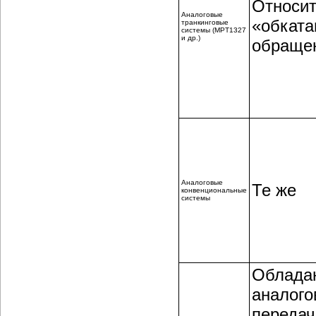
Относит
Аналоговые
«обката
транкинговые
системы (MPT1327
и др.)
обращен
Аналоговые
Те же
конвенциональные
системы
Облада
аналого
передач