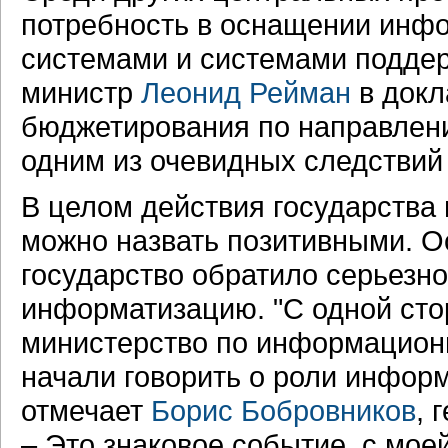
потребность в оснащении инф
системами и системами поддер
министр
Леонид Рейман
в док
бюджетирования по направлени
одним из очевидных следстви
В целом действия государства 
можно назвать позитивными. Ос
государство обратило серьезн
информатизацию. "С одной стор
министерство по информационн
начали говорить о роли инфор
отмечает
Борис Бобровников
, 
– Это знаковое событие, с мое