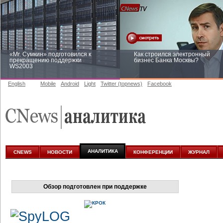
«Mr. Сумкин» подготовился к
Как строился электронный
прекращению поддержки
бизнес Банка Москвы?
WS2003
English
Mobile
Android
Light
Twitter (topnews)
Facebook
Заоблачная оптимизация: как
Рейтинг CNewsInfrastructure 20
Faberlic изменил подход к
приглашаем участвовать
аналитике
АНАЛИТИКА
CNEWS
НОВОСТИ
КОНФЕРЕНЦИИ
ЖУРНАЛ
Обзор подготовлен при поддержке