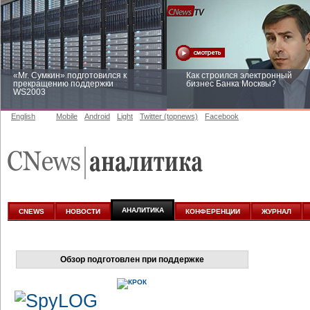
«Mr. Сумкин» подготовился к
Как строился электронный
прекращению поддержки
бизнес Банка Москвы?
WS2003
English
Mobile
Android
Light
Twitter (topnews)
Facebook
Заоблачная оптимизация: как
Рейтинг CNewsInfrastructure 20
Faberlic изменил подход к
приглашаем участвовать
аналитике
АНАЛИТИКА
CNEWS
НОВОСТИ
КОНФЕРЕНЦИИ
ЖУРНАЛ
Обзор подготовлен при поддержке