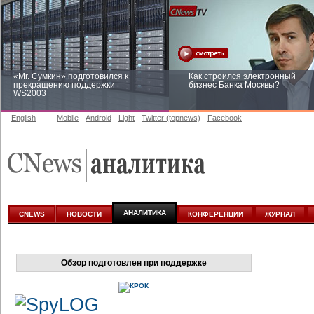
«Mr. Сумкин» подготовился к
Как строился электронный
прекращению поддержки
бизнес Банка Москвы?
WS2003
English
Mobile
Android
Light
Twitter (topnews)
Facebook
Заоблачная оптимизация: как
Рейтинг CNewsInfrastructure 20
Faberlic изменил подход к
приглашаем участвовать
аналитике
АНАЛИТИКА
CNEWS
НОВОСТИ
КОНФЕРЕНЦИИ
ЖУРНАЛ
Обзор подготовлен при поддержке