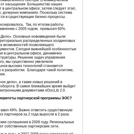
омышленного сектора. В коммерческом
ёк от насыщения. Большинство наших
 в центральном офисе; затем следует этап,
, дочерних компаниях. Поскольку система
тся в существующие бизнес-процессы.
нозировалось. Так, по итогам работы
авнению с 2005 годом, превысил 60%.
 «Дело». Основные нововведения были
рриториально распределенных холдинговых
чих возможностей позволяющего
кументов. Сегодня важнейшей особенностью
ая в центральном офисе, динамично
структуры. Решение задач управления
го, мы существенно увеличили
ынок высоких технологий становится
и разработки. Благодаря такой политике,
ия.
вное дело», а также новых решений в
ооборота. В самое ближайшее время выйдет
ектронными документами eDocLib 2.0.
риоритеты партнерской программы ЭОС?
ставил 49%. Важно отметить существенную
ез партнеров за 2 года выросли в 2 раза.
кие соглашения в 2006 году. Региональные
ют собственные партнерские сети.