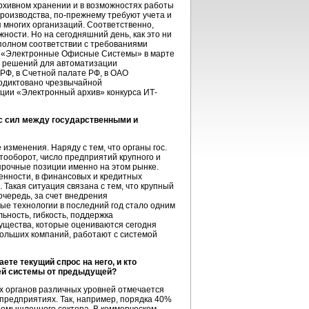
архивном хранении и в возможностях работы
роизводства, по-прежнему требуют учета и
 многих организаций. Соответственно,
ности. Но на сегодняшний день, как это ни
полном соответствии с требованиями
ия «Электронные Офисные Системы» в марте
е решений для автоматизации
РФ, в Счетной палате РФ, в ОАО
родиктовано чрезвычайной
ции «Электронный архив» конкурса ИТ-
нс сил между государственными и
изменения. Наряду с тем, что органы гос.
ооборот, число предприятий крупного и
 прочные позиции именно на этом рынке.
енности, в финансовых и кредитных
 Такая ситуация связана с тем, что крупный
очередь, за счет внедрения
е технологии в последний год стало одним
ьность, гибкость, поддержка
ущества, которые оцениваются сегодня
ольших компаний, работают с системой
те текущий спрос на него, и кто
ей системы от предыдущей?
х органов различных уровней отмечается
предприятиях. Так, например, порядка 40%