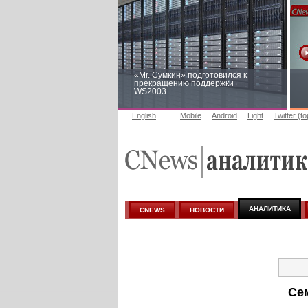
«Mr. Сумкин» подготовился к
прекращению поддержки
WS2003
English
Mobile
Android
Light
Twitter (t
Заоблачная оптимизация: как
Faberlic изменил подход к
аналитике
АНАЛИТИКА
CNEWS
НОВОСТИ
Се