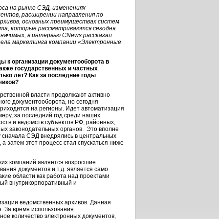
оса на рынке СЭД, изменениях
ентов, расширении направления по
рхивов, основных преимуществах систем
та, которые рассматриваются сегодня
значимых, в интервью CNews рассказал
дела маркетинга компании «Электронные
ы к организации документооборота в
также государственных и частных
лько лет? Как за последние годы
чиков?
рственной власти продолжают активно
ного документооборота, но сегодня
риходится на регионы. Идет автоматизация
меру, за последний год среди наших
ств и ведомств субъектов РФ, районных,
ных законодательных органов. Это вполне
у сначала СЭД внедрялись в центральных
 а затем этот процесс стал спускаться ниже
ских компаний является возросшие
вания документов и т.д. является само
кие области как работа над проектами
мый внутрикорпоративный и
тизации ведомственных архивов. Данная
я. За время использования
ное количество электронных документов,