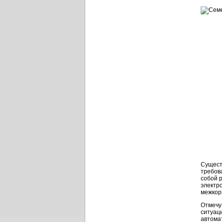
Сущест
требова
собой 
электр
межкор
Отмечу
ситуац
автома