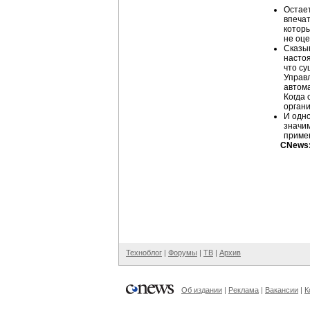
Остае
впечат
которы
не оце
Сказы
насто
что с
Управ
автом
Когда
орган
И одн
значи
примен
CNews:
Техноблог
|
Форумы
|
ТВ
|
Архив
Об издании
|
Реклама
|
Вакансии
|
К