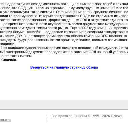
тся недостаточная осведомленность потенциальных пользователей о тех за
ление, что СЭД нужны только ограниченному числу крупных компаний или го
х уже используют такие системы. Организации малого и среднего бизнеса, о
нили те преимущества, которые предоставляют СЭД и не стремятся их испол
вается также разрозненность форматов данных СЭД и отсутствие единого ст
ящее время нет возможности осуществлять обмен документами между орган
ущественно замедляет темпы роста рынка. Еще в 2002 году компании произ
ляющих Документацией» — подписали соглашение о создании стандартов и п
атизации ДОУ. В настоящее время система «Дело» компании ЭОС полностью
 стандарты будут реализованы всеми производителями, появится возможност
изациями.
ой из наиболее существенных причин является непонятный юридический стат
мый электронный документ переведет использование СЭД на новый уровень 
ения таких систем.
 Спасибо.
Вернуться на главную страницу обзора
Все права защищены © 1995 - 2026
CNews
онтакты