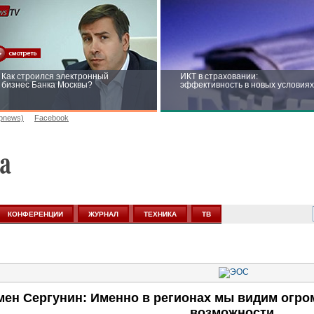
Как строился электронный
ИКТ в страховании:
бизнес Банка Москвы?
эффективность в новых условиях
opnews)
Facebook
Рейтинг CNewsInfrastructure 2015:
Информационная безопасность
приглашаем участвовать
бизнеса и госструктур: развитие 
новых условиях
КОНФЕРЕНЦИИ
ЖУРНАЛ
ТЕХНИКА
ТВ
мен Сергунин: Именно в регионах мы видим огро
возможности