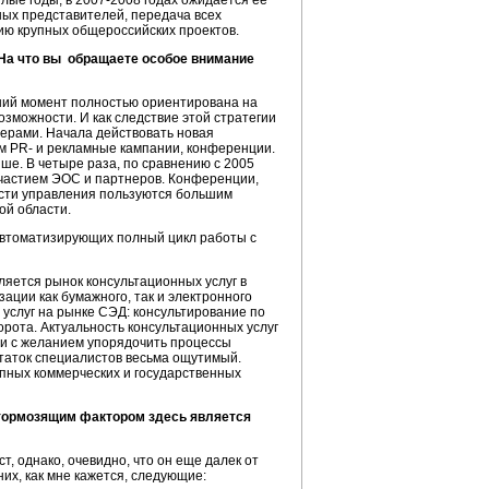
ые годы, в 2007-2008 годах ожидается её
ных представителей, передача всех
ию крупных общероссийских проектов.
 На что вы обращаете особое внимание
ний момент полностью ориентирована на
зможности. И как следствие этой стратегии
ерами. Начала действовать новая
м PR- и рекламные кампании, конференции.
ше. В четыре раза, по сравнению с 2005
участием ЭОС и партнеров. Конференции,
сти управления пользуются большим
ой области.
 автоматизирующих полный цикл работы с
ется рынок консультационных услуг в
ации как бумажного, так и электронного
услуг на рынке СЭД: консультирование по
рота. Актуальность консультационных услуг
о и с желанием упорядочить процессы
статок специалистов весьма ощутимый.
пных коммерческих и государственных
 тормозящим фактором здесь является
 однако, очевидно, что он еще далек от
х, как мне кажется, следующие: