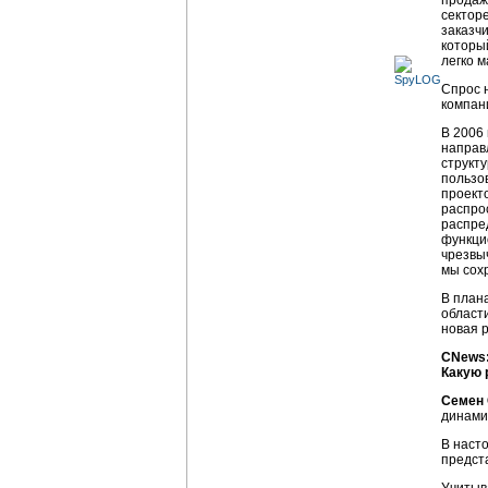
продаж
сектор
заказч
которы
легко 
Спрос 
компан
В 2006
направ
структ
пользо
проект
распро
распре
функци
чрезвы
мы сох
В плана
област
новая 
CNews:
Какую 
Семен 
динамик
В наст
предст