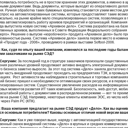
 появилась потребность не в простом хранении этих документов, а именно в 
вными документами. Ведь документы, которые выходят из оперативного делоп
ия. Ручная обработка таких бумажных хранилищ становится узким местом для
 спрос на автоматизированные системы, которые предоставляют такие возмож
ксально, на рынке крайне мало специализированных систем, позволяющих в 
ива автоматизировать работу архивов предприятий и организаций. Компан
ода выпустила новую систему «Архивное дело». Система разработана на баз
твенных архивов, выполненных в Совете Федерации Федерального собрания 
ерго». Решение о выпуске «коробочного» продукта «Архивное дело» было п
бованностью рынка. Система «Архивное дело» заняла первое место в номина
 «Продукт года - 2006», проводимого в рамках выставки Softool-2006.
 Как, судя по опыту вашей компании, изменился за последние годы бала
ми заказчиками на рынке СЭД?
Сергунин:
За последний год в структуре заказчиков произошли существенные 
ения различных уровней продолжают активно внедрять электронный документ
го бизнеса заметно выросло. За этот год система «Дело» заняла достаточно
ая часть внедрений продолжает проходить на предприятиях ТЭК, в промышл
ациях. Рост активности мы наблюдаем в строительных и торговых компаниях.
ний бизнес пришел к необходимости оптимизации своих ресурсов, и в первую 
тизированных систем. Существенное увеличение расходов на информационны
овых моментов развития ИТ таких компаний. Безопасность, web-доступ, мобил
асштабной работы с документами в распределенном режиме — вот те преим
ом на рынке СЭД. Например, некоторые клиенты компании ЭОС, из числа неб
 через Palm PC (КПК).
 Ваша компания предлагает на рынке СЭД продукт «Дело». Как вы оценивае
ся основным потребителем? Каковы основные отличия новой версии ваш
Сергунин:
Как я уже говорил выше, наряду с автоматизацией государственны
венный скачок внедрений системы «Дело» в крупных и средних коммерческих 