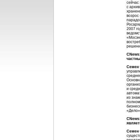
сейчас
с архи
хранен
возрос
парадо
Росарх
2007 г
ведомс
«Мосэн
востре
решений
CNews:
частны
Семен 
управл
средне
Основн
организ
и сред
автома
из знак
полном
бизнес
«Дело»
CNews:
являет
Семен 
сущест