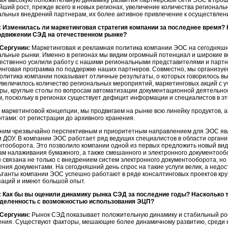
ая высокую положительную динамику развития партнерской сети ЭОС в прошл
йший рост, прежде всего в новых регионах, увеличение количества региональ
альных внедрений партнерам, их более активное привлечение к осуществлен
 Изменилась ли маркетинговая стратегия компании за последнее время?
одвижении СЭД на отечественном рынке?
Сергунин:
Маркетинговая и рекламная политика компании ЭОС на сегодняш
альные рынки. Именно в регионах мы видим огромный потенциал и широкие во
ественно усилили работу с нашими региональными представителями и партн
инговая программа по поддержке наших партнеров. Совместно, мы организуе
политика компании показывает отличные результаты, о которых говорилось вы
 увеличилось количество региональных мероприятий, маркетинговых акций с 
ры, круглые столы по вопросам автоматизации документационной деятельно
м, поскольку в регионах существует дефицит информации и специалистов в эт
 маркетинговой концепции, мы продвигаем на рынке всю линейку продуктов,
нтами: от регистрации до архивного хранения.
ним чрезвычайно перспективным и приоритетным направлением для ЭОС явля
и ДОУ. В компании ЭОС работает ряд ведущих специалистов в области организ
нтооборота. Это позволило компании одной из первых предложить новый вид 
ам налаживания бумажного, а также смешанного и электронного документообо
я связана не только с внедрением систем электронного документооборота, н
ения документами. На сегодняшний день спрос на такие услуги велик, а недо
ьтанты компании ЭОС успешно работают в ряде консалтинговых проектов кру
заций и имеют большой опыт.
 Как бы вы оценили динамику рынка СЭД за последние годы? Насколько
деленность с возможностью использования ЭЦП?
Сергунин:
Рынок СЭД показывает положительную динамику и стабильный рост,
ния. Существуют факторы, мешающие более динамичному развитию, среди ни