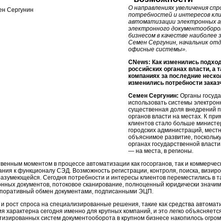
О направлениях увеличения спр
потребностей и интересов кли
автоматизации электронных а
электронного документооборо
бизнесом в качестве наиболее 
Семен Сергунин, начальник от
офисные системы».
CNews: Как изменились подход
российских органах власти, а 
компаниях за последние неско
изменились потребности заказ
Семен Сергунин:
Органы госуда
использовать системы электрон
существенная доля внедрений п
органов власти на местах. К при
клиентов стало больше министер
городских администраций, мест
объяснимое развитие, поскольк
органах государственной власти,
— на места, в регионы.
венным моментом в процессе автоматизации как госорганов, так и коммерче
ния к функционалу СЭД. Возможность регистрации, контроля, поиска, визиро
разумеющейся. Сегодня потребности и интересы клиентов переместились в та
онных документов, потоковое сканирование, полноценный юридически значи
поративный обмен документами, подписанными ЭЦП.
 и рост спроса на специализи­рованные решения, такие как средства автома
ия характерна сегодня именно для крупных компаний, и это легко объясняетс
тизированных систем документооборота в крупном бизнесе накопилось огром