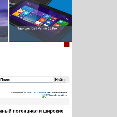
Планшет Dell Venue 11 Pro
Пора выбирать Fujitsu!
в
Обозрение
"Рынок СЭД в России 2007"
подготовлено
мный потенциал и широкие