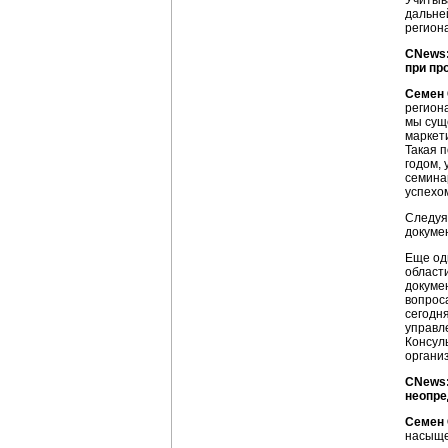
Учитыв
дальне
регион
CNews:
при пр
Семен 
регион
мы сущ
маркет
Такая 
годом,
семина
успехо
Следуя
докуме
Еще од
област
докуме
вопрос
сегодн
управл
Консул
органи
CNews:
неопре
Семен 
насыще