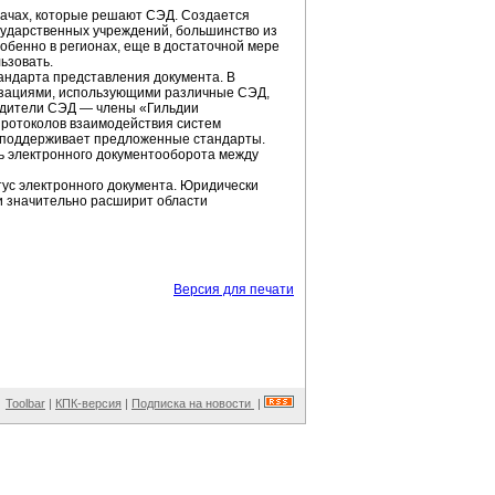
дачах, которые решают СЭД. Создается
сударственных учреждений, большинство из
собенно в регионах, еще в достаточной мере
ьзовать.
андарта представления документа. В
изациями, использующими различные СЭД,
водители СЭД — члены «Гильдии
ротоколов взаимодействия систем
 поддерживает предложенные стандарты.
ь электронного документооборота между
ус электронного документа. Юридически
и значительно расширит области
Версия для печати
Toolbar
|
КПК-версия
|
Подписка на новости
|