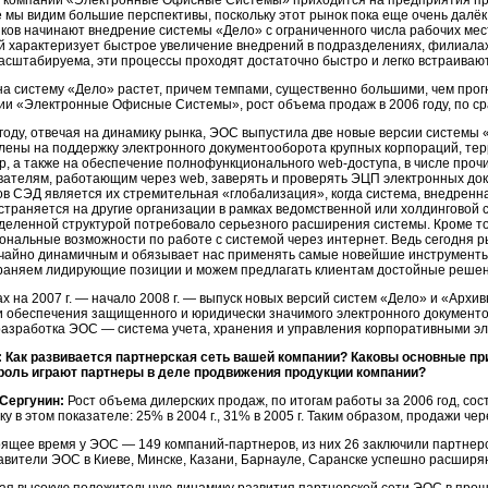
 компании «Электронные Офисные Системы» приходится на предприятия пр
е мы видим большие перспективы, поскольку этот рынок пока еще очень дал
иков начинают внедрение системы «Дело» с ограниченного числа рабочих мест
й характеризует быстрое увеличение внедрений в подразделениях, филиалах
масштабируема, эти процессы проходят достаточно быстро и легко встраиваю
на систему «Дело» растет, причем темпами, существенно большими, чем прог
ии «Электронные Офисные Системы», рост объема продаж в 2006 году, по ср
 году, отвечая на динамику рынка, ЭОС выпустила две новые версии системы
лены на поддержку электронного документооборота крупных корпораций, те
ур, а также на обеспечение полнофункционального web-доступа, в числе про
вателям, работающим через web, заверять и проверять ЭЦП электронных до
ов СЭД является их стремительная «глобализация», когда система, внедренн
страняется на другие организации в рамках ведомственной или холдинговой 
деленной структурой потребовало серьезного расширения системы. Кроме то
ональные возможности по работе с системой через интернет. Ведь сегодня р
чайно динамичным и обязывает нас применять самые новейшие инструменты 
раняем лидирующие позиции и можем предлагать клиентам достойные решен
х на 2007 г. — начало 2008 г. — выпуск новых версий систем «Дело» и «Архи
и обеспечения защищенного и юридически значимого электронного документ
разработка ЭОС — система учета, хранения и управления корпоративными эл
 Как развивается партнерская сеть вашей компании? Каковы основные п
роль играют партнеры в деле продвижения продукции компании?
Сергунин:
Рост объема дилерских продаж, по итогам работы за 2006 год, со
у в этом показателе: 25% в 2004 г., 31% в 2005 г. Таким образом, продажи чер
оящее время у ЭОС — 149 компаний-партнеров, из них 26 заключили партнерс
авители ЭОС в Киеве, Минске, Казани, Барнауле, Саранске успешно расширя