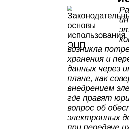
Ра
ин
эт
ко
возникла потре
хранения и пер
данных через 
плане, как сов
внедрением эл
где правят юр
вопрос об обес
электронных до
при передаче и