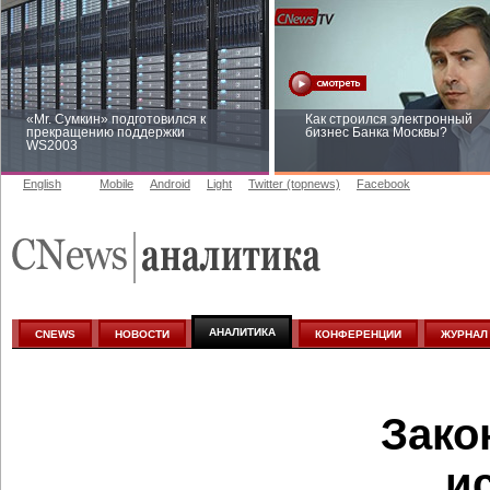
«Mr. Сумкин» подготовился к
Как строился электронный
прекращению поддержки
бизнес Банка Москвы?
WS2003
English
Mobile
Android
Light
Twitter (topnews)
Facebook
Заоблачная оптимизация: как
Рейтинг CNewsInfrastructure 
Faberlic изменил подход к
приглашаем участвовать
аналитике
АНАЛИТИКА
CNEWS
НОВОСТИ
КОНФЕРЕНЦИИ
ЖУРНАЛ
Зако
и