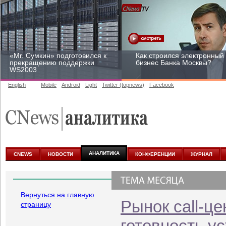
«Mr. Сумкин» подготовился к
Как строился электронный
прекращению поддержки
бизнес Банка Москвы?
WS2003
English
Mobile
Android
Light
Twitter (topnews)
Facebook
Заоблачная оптимизация:
Рейтинг CNewsInfrastructur
как Faberlic изменил подход
2015: приглашаем
к аналитике
участвовать
АНАЛИТИКА
CNEWS
НОВОСТИ
КОНФЕРЕНЦИИ
ЖУРНАЛ
Вернуться на главную
Рынок call-це
страницу
готовность у