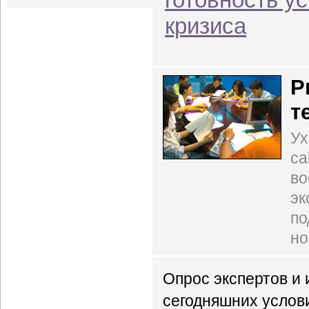
кризиса
Р
т
Ух
ca
во
эк
по
но
Опрос экспертов и 
сегодняшних услов