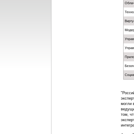
Облач
Техно
Вирту
Модер
Управ
Управ
Прило
Безоп
Социа
"Росси
экспер
могли 
ведущи
том, ч
экспер
интегр