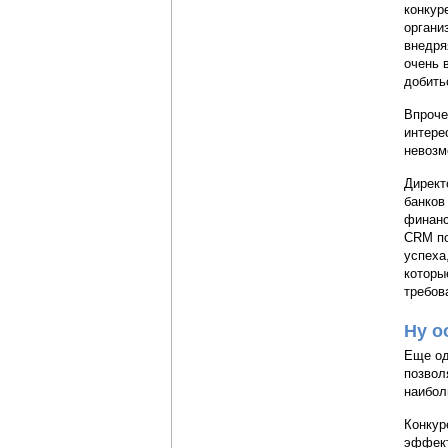
конкур
органи
внедря
очень 
добить
Впроче
интере
невозм
Директ
банков
финанс
CRM по
успеха
которы
требов
Ну о
Еще од
позвол
наибол
Конкур
эффект