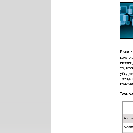
Вряд л
коллег
скорее
то, чт
убедит
тренда
конкре
Технол
Анали
Мобил