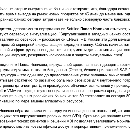
йчас некоторые американские банки констатируют, что, благодаря созда
ить время вывода на рынок новых продуктов от 45 дней до менее чем од
транных банках сегодня затрагивает не только серверную часть банковс
дитель департамента виртуализации Softline
Павел Новиков
отмечает, 
зуют серверную виртуализацию. "Виртуализация в западных банках сост
тавляемых сервисов, – рассказал он CNews. – В России эта доля меньше
 простой серверной виртуализации подходит к концу. Сейчас начинается 
льной инфраструктуры внедряются инструменты для автоматизации про
зации нагрузок, резервного копирования и защиты виртуальных сред".
людениям Павла Новикова, виртуальной среде начинают доверять крити
иртуализируемых тяжелых баз данных (Oracle), бизнес-приложений SAP.
труктура – это один шаг до предоставления услуг облачных вычислений,
атывает стратегию по развитию облачных сервисов для внутреннего потр
строены дата-центры. Для провайдеров облачных вычислений у производ
oft и VMware – существуют специализированные программы аренды лице
лизация в крупных российских банках из топ-50 составляет на сегодня 
лизацию по мере замены аппаратных ресурсов.
Новиков обратил внимание на одну из инновационных технологий, акти
зациях: это виртуализация рабочих мест (VDI). Организация рабочих мес
зованием тонких клиентов и решений VDI позволяет увеличивать мобиль
е предоставлять новым офисам доступ к корпоративным приложениям, 