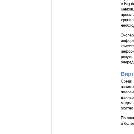
с Big 
банков
проект
хранил
необхо
Экспер
информ
качест
информ
резуль
очеред
Вирт
Среди 
взаимо
полови
данных
моделя
охотно
По оце
и боле