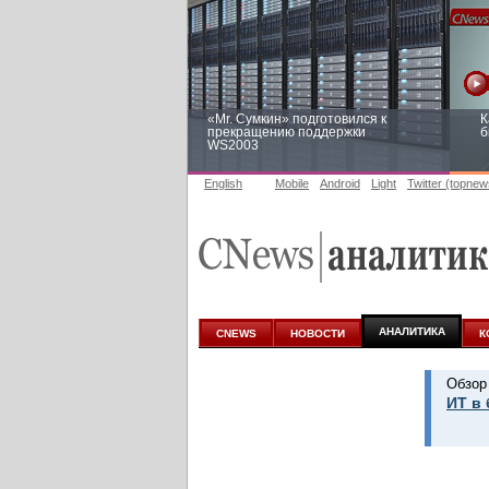
«Mr. Сумкин» подготовился к
К
прекращению поддержки
б
WS2003
English
Mobile
Android
Light
Twitter (topnew
Заоблачная оптимизация: как
Р
Faberlic изменил подход к
п
аналитике
АНАЛИТИКА
CNEWS
НОВОСТИ
К
Обзор
ИТ в 