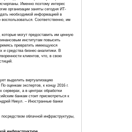
 исчерпаны. Именно поэтому интерес
огие организации заняты сегодня ИТ-
адать необходимой информацией в
ю воспользоваться. Соответственно, им
, которые могут предоставить им ценную
 финансовым институтам повысить
Стремясь превратить имеющуюся
 и средства бизнес-аналитики. В
воренности клиентов, что, в свою
стиций.
ует выделить виртуализацию
о оценкам экспертов, к концу 2016 г.
 серверах, а в центрах обработки
сийским банкам стоит присмотреться к
ндрей Никул. – Иностранные банки
я посредством облачной инфраструктуры,
ной инфраструктуре