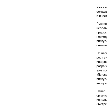
Уже се
сократ
в инос
Руково
исполь
предос
период
виртуа
оптими
По наб
рост в
инфрас
разраб
уже по
Micros
виртуа
виртуа
Павел 
органи
исполь
быстре