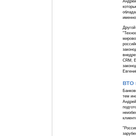
Андрей
которы
облада
именно
Другой
"Техно
мирово
россий
законо
внедре
CRM, E
законо
Евгени
ВТО 
Банков
тем ин
Андрей
подгот
неизбе
клиент
"Росси
зарубе