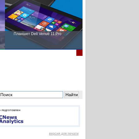
Планшет Dell Venue 11 Pro
Пора выбирать Fujitsu!
 подготовлен
версия для печати