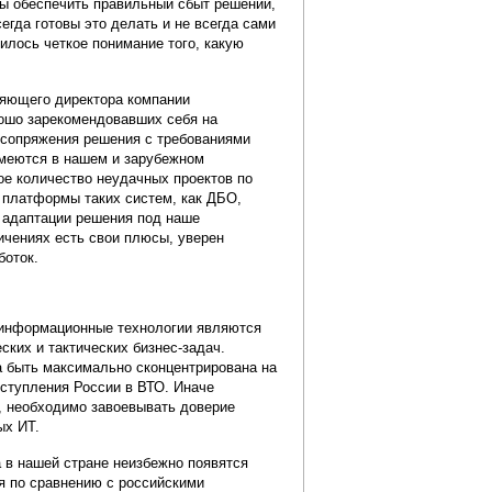
ны обеспечить правильный сбыт решений,
егда готовы это делать и не всегда сами
илось четкое понимание того, какую
ляющего директора компании
рошо зарекомендовавших себя на
 сопряжения решения с требованиями
 имеются в нашем и зарубежном
ое количество неудачных проектов по
 платформы таких систем, как ДБО,
о адаптации решения под наше
ичениях есть свои плюсы, уверен
боток.
 информационные технологии являются
ских и тактических бизнес-задач.
а быть максимально сконцентрирована на
ступления России в ВТО. Иначе
ю, необходимо завоевывать доверие
ых ИТ.
 в нашей стране неизбежно появятся
я по сравнению с российскими