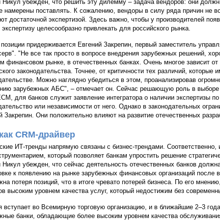
 Никул убежден, что решить эту дилемму – задача вендоров: они долж
е намерены поставлять. К сожалению, вендоры в силу ряда причин не вс
ют достаточной экспертизой. Здесь важно, чтобы у производителей появ
 экспертизу целесообразно привлекать для российского рынка.
 позиции придерживается Евгений Закрепин, первый заместитель управ
серв". "Не все так просто в вопросе внедрения зарубежных решений, хо
м финансовом рынке, в отечественных банках. Очень многое зависит от
ского законодательства. Точнее, от критичности тех различий, которые
дательстве. Можно наглядно убедиться в этом, проанализировав огромн
нию зарубежных АБС", – отмечает он. Сейчас решающую роль в выборе
CM, для банков служит заявление интегратора о наличии экспертизы п
дательство или независимости от него. Однако в законодательных огран
й Закрепин. Они положительно влияют на развитие отечественных разра
как CRM-драйвер
ские ИТ-тренды напрямую связаны с бизнес-трендами. Соответственно,
струментарием, который позволяет банкам упростить решение стратегиче
 Никул убежден, что сейчас деятельность отечественных банков должн
овке к появлению на рынке зарубежных финансовых организаций после в
жна потеря позиций, что в итоге чревато потерей бизнеса. По его мнени
ов высоким уровнем качества услуг, который недостижим без современн
я вступает во Всемирную торговую организацию, и в ближайшие 2–3 года
жные банки, обладающие более высоким уровнем качества обслуживани