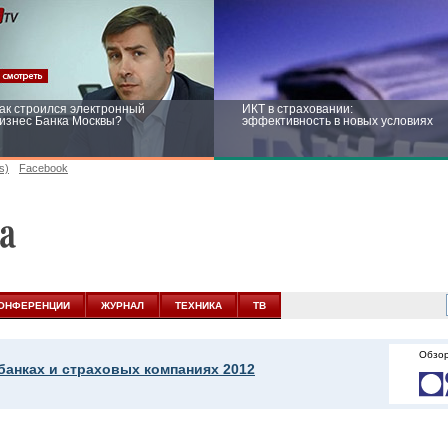
ак строился электронный
ИКТ в страховании:
изнес Банка Москвы?
эффективность в новых условиях
s)
Facebook
ейтинг CNewsInfrastructure 2015:
Информационная безопасность
риглашаем участвовать
бизнеса и госструктур: развитие в
новых условиях
ОНФЕРЕНЦИИ
ЖУРНАЛ
ТЕХНИКА
ТВ
Обзор
банках и страховых компаниях 2012