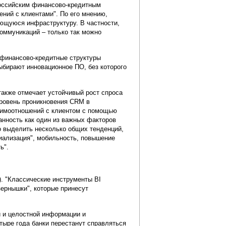
российским финансово-кредитным
ний с клиентами". По его мнению,
ющуюся инфраструктуру. В частности,
оммуникаций – только так можно
й финансово-кредитные структуры
ыбирают инновационное ПО, без которого
также отмечает устойчивый рост спроса
уровень проникновения CRM в
аимоотношений с клиентом с помощью
анность как один из важных факторов
о выделить несколько общих тенденций,
циализация", мобильность, повышение
ь".
). "Классические инструменты ВI
ернышки", которые принесут
й и целостной информации и
тыре года банки перестанут справляться