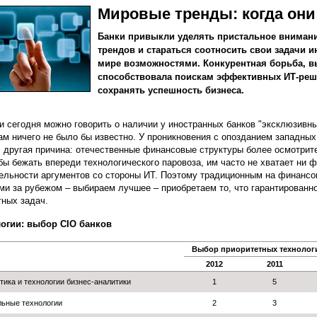
Мировые тренды: когда они
Банки привыкли уделять пристальное вниман
трендов и стараться соотносить свои задачи
мире возможностями. Конкурентная борьба, в
способствовала поискам эффективных ИТ-реш
сохранять успешность бизнеса.
и сегодня можно говорить о наличии у иностранных банков "эксклюзивны
ам ничего не было бы известно. У проникновения с опозданием западных
, другая причина: отечественные финансовые структуры более осмотрит
обы бежать впереди технологического паровоза, им часто не хватает ни 
ельности аргументов со стороны ИТ. Поэтому традиционным на финансо
ми за рубежом – выбираем лучшее – приобретаем то, что гарантированн
тных задач.
огии: выбор CIO банков
Выбор приоритетных технологи
2012
2011
тика и технологии бизнес-аналитики
1
5
ьные технологии
2
3