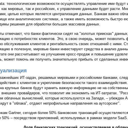
data: технологические возможности осуществлять управление ими будут
, как мировых, так и российских, к управлению данными будет расти. Мн
ами, целью которых является централизация данных. Банкам важно обл
ище или аналитических системах, а также иметь возможность быстро е
димы решения для обработки больших массивов данных.
ты отмечают, что банки фактически сидят на "золотых приисках" данных
ацию о потребностях клиентов. Это, в свою очередь, может позволить
во обслуживания клиентов и рентабельность своих отношений с ними. 
ацию в полезную, мировые банки инвестируют средства в анализ данных
тате они рассчитывают на улучшение кросс-продаж и повышение удовлет
ь, может помочь им получить значительную прибыль от сделанных инве
уализация
важнейших ИТ-задач, решаемых мировыми и российскими банками, след
действия с клиентом и укрепление безопасности такого взаимодействия. П
на крупных банков будут хранить важную информацию не на собственных
 внешних провайдеров, что позволит им экономить на ИТ-затратах. "Рос
м облачных вычислений, которые используются на Западе, – убежден А
 идут в "облака", отдают непрофильные направления на аутсорсинг".
нкам Gartner, сегодня более 50% банковских транзакций осуществляютс
е 50% – посредством приложений, используемых в рамках модели SaaS.
Доля банковских транзакций, осуществляемая в облач