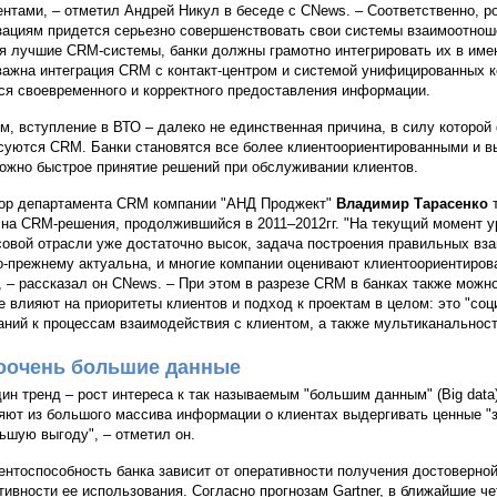
ентами, – отметил Андрей Никул в беседе с CNews. – Соответственно, 
зациям придется серьезно совершенствовать свои системы взаимоотноше
я лучшие CRM-системы, банки должны грамотно интегрировать их в име
важна интеграция CRM с контакт-центром и системой унифицированных к
ся своевременного и корректного предоставления информации.
м, вступление в ВТО – далеко не единственная причина, в силу которо
суются CRM. Банки становятся все более клиентоориентированными и в
ожно быстрое принятие решений при обслуживании клиентов.
ор департамента CRM компании "АНД Проджект"
Владимир Тарасенко
 на CRM-решения, продолжившийся в 2011–2012гг. "На текущий момент 
овой отрасли уже достаточно высок, задача построения правильных вз
-прежнему актуальна, и многие компании оценивают клиентоориентиров
, – рассказал он CNews. – При этом в разрезе CRM в банках также можн
е влияют на приоритеты клиентов и подход к проектам в целом: это "со
аний к процессам взаимодействия с клиентом, а также мультиканальност
оочень большие данные
ин тренд – рост интереса к так называемым "большим данным" (Big data
яют из большого массива информации о клиентах выдергивать ценные "з
ьшую выгоду", – отметил он.
ентоспособность банка зависит от оперативности получения достоверно
ивности ее использования. Согласно прогнозам Gartner, в ближайшие че