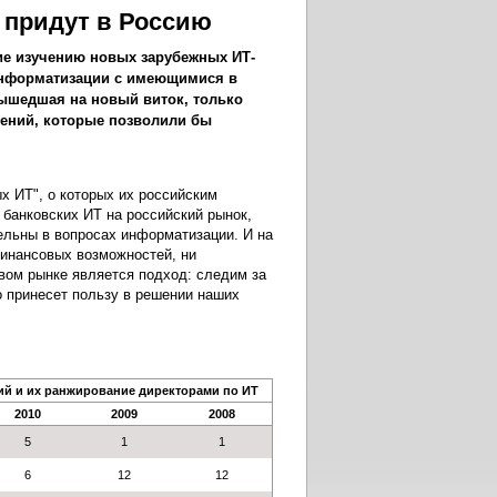
 придут в Россию
ие изучению новых зарубежных ИТ-
 информатизации с имеющимися в
ышедшая на новый виток, только
ений, которые позволили бы
х ИТ", о которых их российским
 банковских ИТ на российский рынок,
ельны в вопросах информатизации. И на
финансовых возможностей, ни
вом рынке является подход: следим за
о принесет пользу в решении наших
й и их ранжирование директорами по ИТ
2010
2009
2008
5
1
1
6
12
12