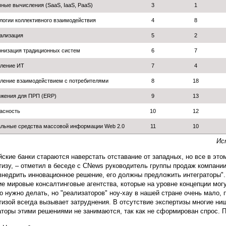
ные вычисления (SaaS, IaaS, PaaS)
3
1
логии коллективного взаимодействия
4
8
ализация
5
2
низация традиционных систем
6
7
ление ИТ
7
4
ление взаимодействием с потребителями
8
18
жения для ПРП (ERP)
9
13
асность
10
12
льные средства массовой информации Web 2.0
11
10
Ис
йские банки стараются наверстать отставание от западных, но все в эт
тизу, – отметил в беседе с CNews руководитель группы продаж компании
внедрить инновационное решение, его должны предложить интеграторы".
е мировые консалтинговые агентства, которые на уровне концепции могу
то нужно делать, но "реализаторов" ноу-хау в нашей стране очень мало, 
тизой всегда вызывает затруднения. В отсутствие экспертизы многие ни
аторы этими решениями не занимаются, так как не сформирован спрос. П