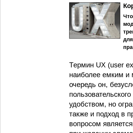
Ко
Что
мод
тре
для
пра
Термин UX (user ex
наиболее емким и
очередь он, безусл
пользовательского
удобством, но огра
также и подход в 
вопросом является: