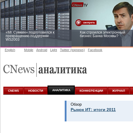
«Mr. Сумкин» подготовился к
Как строился электронный
прекращению поддержки
бизнес Банка Москвы?
WS2003
English
Mobile
Android
Light
Twitter (topnews)
Facebook
Заоблачная оптимизация: как
Рейтинг CNewsInfrastructure 20
Faberlic изменил подход к
приглашаем участвовать
аналитике
АНАЛИТИКА
CNEWS
НОВОСТИ
КОНФЕРЕНЦИИ
ЖУРНАЛ
Обзор
Рынок ИТ: итоги 2011