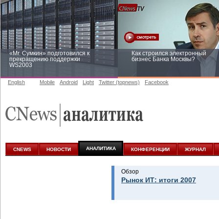
«Mr. Сумкин» подготовился к
Как строился электронный
прекращению поддержки
бизнес Банка Москвы?
WS2003
English
Mobile
Android
Light
Twitter (topnews)
Facebook
Заоблачная оптимизация: как
Рейтинг CNewsInfrastructure 20
Faberlic изменил подход к
приглашаем участвовать
аналитике
АНАЛИТИКА
CNEWS
НОВОСТИ
КОНФЕРЕНЦИИ
ЖУРНАЛ
Обзор
Рынок ИТ: итоги 2007