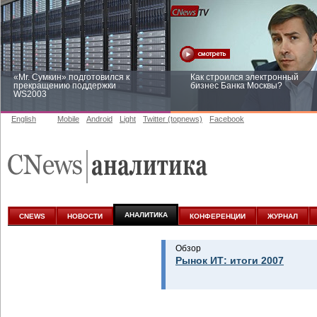
«Mr. Сумкин» подготовился к
Как строился электронный
прекращению поддержки
бизнес Банка Москвы?
WS2003
English
Mobile
Android
Light
Twitter (topnews)
Facebook
Заоблачная оптимизация: как
Рейтинг CNewsInfrastructure 20
Faberlic изменил подход к
приглашаем участвовать
аналитике
АНАЛИТИКА
CNEWS
НОВОСТИ
КОНФЕРЕНЦИИ
ЖУРНАЛ
Обзор
Рынок ИТ: итоги 2007