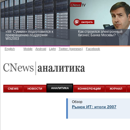
«Mr. Сумкин» подготовился к
Как строился электронный
прекращению поддержки
бизнес Банка Москвы?
WS2003
English
Mobile
Android
Light
Twitter (topnews)
Facebook
Заоблачная оптимизация: как
Рейтинг CNewsInfrastructure 20
Faberlic изменил подход к
приглашаем участвовать
аналитике
АНАЛИТИКА
CNEWS
НОВОСТИ
КОНФЕРЕНЦИИ
ЖУРНАЛ
Обзор
Рынок ИТ: итоги 2007