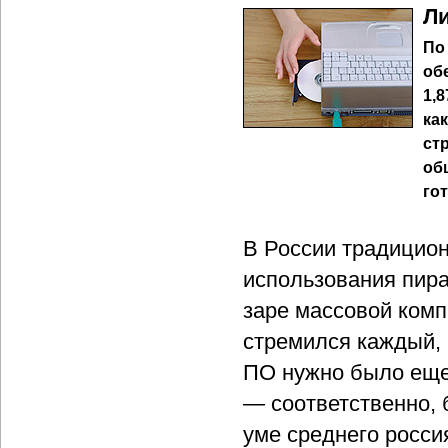
Ли
По
об
1,
ка
ст
об
го
В России традицион
использования пира
заре массовой комп
стремился каждый, 
ПО нужно было еще
— соответственно, 
уме среднего росси