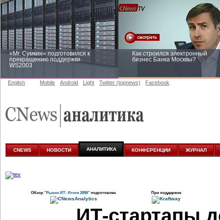
«Mr. Сумкин» подготовился к
Как строился электронный
прекращению поддержки
бизнес Банка Москвы?
WS2003
English
Mobile
Android
Light
Twitter (topnews)
Facebook
Заоблачная оптимизация: как
Рейтинг CNewsInfrastructure 20
Faberlic изменил подход к
приглашаем участвовать
аналитике
АНАЛИТИКА
CNEWS
НОВОСТИ
КОНФЕРЕНЦИИ
ЖУРНАЛ
Обзор
"Рынок ИТ: Итоги 2006"
подготовлен
При поддержке
ИТ-стартапы 