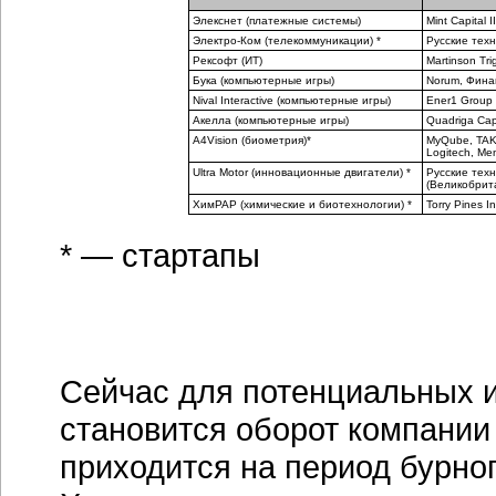
Элекснет (платежные системы)
Mint Capital II
Электро-Ком (телекоммуникации) *
Русские техно
Рексофт (ИТ)
Martinson Tri
Бука (компьютерные игры)
Norum, Фина
Nival Interactive (компьютерные игры)
Ener1 Group
Акелла (компьютерные игры)
Quadriga Capi
A4Vision (биометрия)*
MyQube, TAKO
Logitech, Me
Ultra Motor (инновационные двигатели) *
Русские техн
(Великобрит
XимРАР (химические и биотехнологии) *
Torry Pines I
* — стартапы
Сейчас для потенциальных 
становится оборот компании 
приходится на период бурно