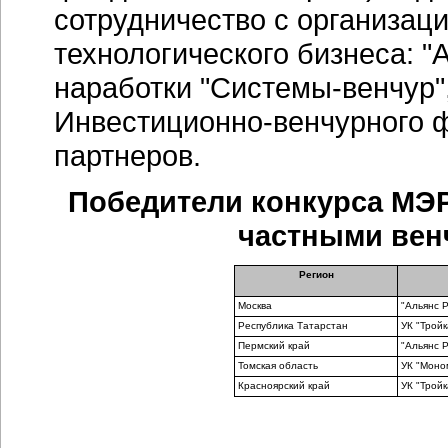
сотрудничество с организа
технологического бизнеса: "
наработки "Системы-венчур"
Инвестиционно-венчурного 
партнеров.
Победители конкурса МЭР
частными вен
Регион
Москва
"Альянс 
Республика Татарстан
УК "Тройк
Пермский край
"Альянс 
Томская область
УК "Моно
Красноярский край
УК "Тройк