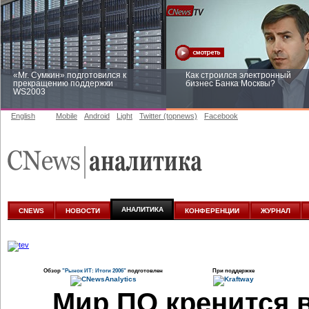
«Mr. Сумкин» подготовился к
Как строился электронный
прекращению поддержки
бизнес Банка Москвы?
WS2003
English
Mobile
Android
Light
Twitter (topnews)
Facebook
Заоблачная оптимизация: как
Рейтинг CNewsInfrastructure 20
Faberlic изменил подход к
приглашаем участвовать
аналитике
АНАЛИТИКА
CNEWS
НОВОСТИ
КОНФЕРЕНЦИИ
ЖУРНАЛ
Обзор
"Рынок ИТ: Итоги 2006"
подготовлен
При поддержке
Мир ПО кренится 