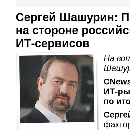
Сергей Шашурин: 
на стороне россий
ИТ-сервисов
На во
Шашур
CNews
ИТ-ры
по ит
Серге
фактор