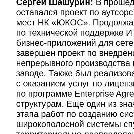
Сергей Шашурин:
В проше
оставался проект по аутсор
мест НК «ЮКОС». Продолжа
по технической поддержке
И
бизнес-приложений
для сете
завершен проект по внедрен
непрерывного производства
заводе. Также был реализов
с оказанием услуг по лиценз
по программе Enterprise Ag
структурам. Еще один из зн
этапа работ по созданию си
широкополосной системы спу