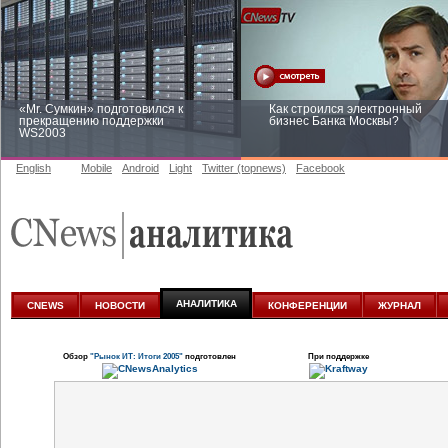
«Mr. Сумкин» подготовился к
Как строился электронный
прекращению поддержки
бизнес Банка Москвы?
WS2003
English
Mobile
Android
Light
Twitter (topnews)
Facebook
Заоблачная оптимизация: как
Рейтинг CNewsInfrastructure 20
Faberlic изменил подход к
приглашаем участвовать
аналитике
АНАЛИТИКА
CNEWS
НОВОСТИ
КОНФЕРЕНЦИИ
ЖУРНАЛ
Обзор
"Рынок ИТ: Итоги 2005"
подготовлен
При поддержке