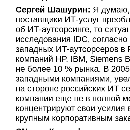
Сергей Шашурин:
Я думаю,
поставщики
ИТ-услуг
преобл
об
ИТ-аутсорсинге,
то ситуа
исследования IDC, согласно 
западных
ИT-аутсорсеров
в 
компаний HP, IBM, Siemens 
не более 10 % рынка. В 200
западными компаниями, уве
на стороне российских ИТ
с
компании еще не в полной ме
концентрируют свои усилия 
крупным корпоративным зака