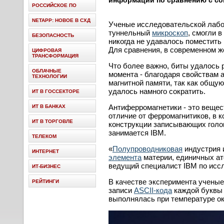
информации по сравнению с со
РОССИЙСКОЕ ПО
NETAPP: НОВОЕ В СХД
Ученые исследовательской лаб
туннельный
микроскоп
, смогли 
БЕЗОПАСНОСТЬ
никогда не удавалось поместить
Для сравнения, в современном ж
ЦИФРОВАЯ
ТРАНСФОРМАЦИЯ
Что более важно, биты удалось р
ОБЛАЧНЫЕ
момента - благодаря свойствам 
ТЕХНОЛОГИИ
магнитной памяти, так как общу
удалось намного сократить.
ИТ В ГОССЕКТОРЕ
Антиферромагнетики - это вещес
ИТ В БАНКАХ
отличие от ферромагнитиков, в 
ИТ В ТОРГОВЛЕ
конструкции записывающих голов
занимается IBM.
ТЕЛЕКОМ
«
Полупроводниковая
индустрия 
ИНТЕРНЕТ
элемента
материи, единичных ат
ведущий специалист IBM по исс
ИТ-БИЗНЕС
В качестве эксперимента ученые
РЕЙТИНГИ
записи
ASCII-кода
каждой буквы п
выполнялась при температуре ок