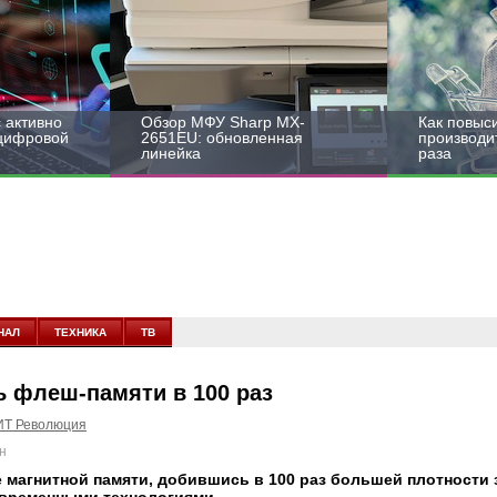
 активно
Обзор МФУ Sharp MX-
Как повыс
 цифровой
2651EU: обновленная
производит
линейка
раза
НАЛ
ТЕХНИКА
ТВ
ь флеш-памяти в 100 раз
ИТ Революция
н
 магнитной памяти, добившись в 100 раз большей плотности 