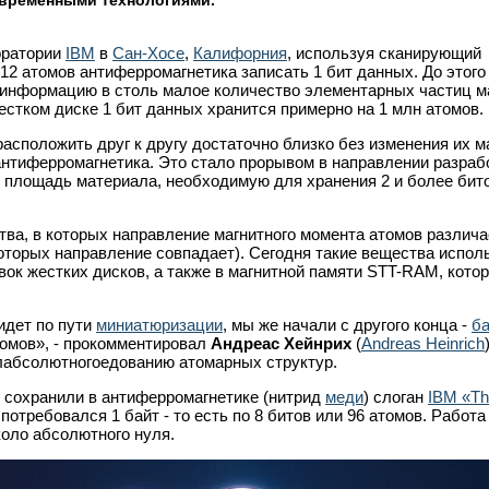
временными технологиями.
оратории
IBM
в
Сан-Хосе
,
Калифорния
, используя сканирующий
в 12 атомов антиферромагнетика записать 1 бит данных. До этого
 информацию в столь малое количество элементарных частиц м
естком диске 1 бит данных хранится примерно на 1 млн атомов.
асположить друг к другу достаточно близко без изменения их м
антиферромагнетика. Это стало прорывом в направлении разраб
ю площадь материала, необходимую для хранения 2 и более бито
тва, в которых направление магнитного момента атомов различа
которых направление совпадает). Сегодня такие вещества испол
ок жестких дисков, а также в магнитной памяти STT-RAM, котор
идет по пути
миниатюризации
, мы же начали с другого конца -
ба
омов», - прокомментировал
Андреас Хейнрих
(
Andreas Heinrich
лабсолютногоедованию атомарных структур.
 сохранили в антиферромагнетике (нитрид
меди
) слоган
IBM «Th
отребовался 1 байт - то есть по 8 битов или 96 атомов. Работа
оло абсолютного нуля.