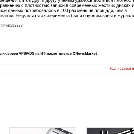
змещения битов друг к другу ученым удалось добиться плотност
сравнению с плотностью записи в современных жестких дисках 
иси данных потребовалось в 100 раз меньше площади, чем в
мации. Результаты эксперимента были опубликованы в журнале
u/link/n182928
ый сервер VPS/VDS на ИТ-маркетплейсе CNewsMarket
Подписаться н