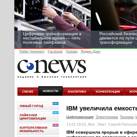
Цифровая трансформация в
Российский бизнес
нестабильное время — пять
движется по пути
полезных лайфхаков
трансформации
Twitter (topnews)
Facebook
Youtube
Яндекс.Дзен
НОВОСТИ
CNEWS
АНАЛИТИКА
КОНФЕРЕНЦИИ
ЖУР
УМНЫЙ ГОРОД
IBM увеличила емкост
ЛАЙФХАКИ
Цифровизация
Электроника
Техника
ЦИФРОВИЗАЦИИ
13.01 16:01, Мск
, Текст: Сергей Попсули
КОРПОРАТИВНАЯ
МОБИЛЬНОСТЬ
IBM совершила прорыв в сфере