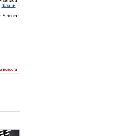
и записи
и
флэш-
 Science.
а новости