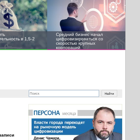
ить
Средний бизнес начал
ельность в 1,5-2
цифровизироваться со
скоростью крупных
корпораций
записи