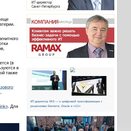
 еще
атерии.
агнитного
отки
в,
ется (в
ьзуются в
ой также
зового
),
ИТ-директор УАЗ — о цифровой трансформации с
ink»
. Для
решениями Siemens, Oracle и «1С»